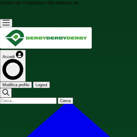
Questo sito contribuisce alla audience de
Accedi
Modifica profilo
Logout
Cerca