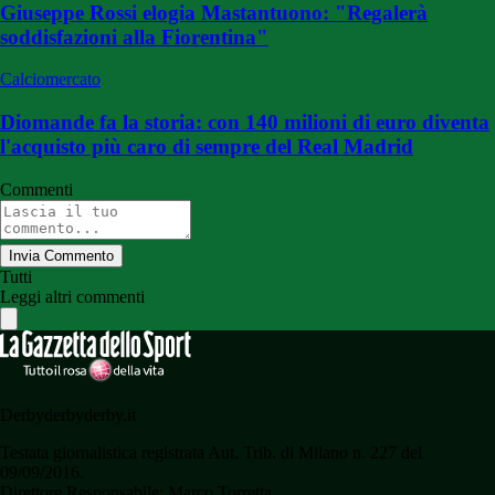
Giuseppe Rossi elogia Mastantuono: "Regalerà
soddisfazioni alla Fiorentina"
Calciomercato
Diomande fa la storia: con 140 milioni di euro diventa
l'acquisto più caro di sempre del Real Madrid
Commenti
Invia Commento
Tutti
Leggi altri commenti
Derbyderbyderby.it
Testata giornalistica registrata Aut. Trib. di Milano n. 227 del
09/09/2016.
Direttore Responsabile: Marco Torretta