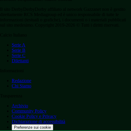
Il sito DerbyDerbyDerby affiliato al network Gazzanet non è gestito
direttamente RCS Mediagroup ed è unico responsabile di tutte le
informazioni (testuali o grafiche), i documenti o i materiali pubblicati
sul sito medesimo. Copyright 2019-2026 © Tutti i diritti riservati.
Calcio Italiano
Serie A
Serie B
Serie C
Dilettanti
Informazioni
Redazione
Chi Siamo
Trasparenza
Archivio
Community Policy
Cookie Policy e Privacy
Dichiarazione di accessibilità
Preferenze sui cookie