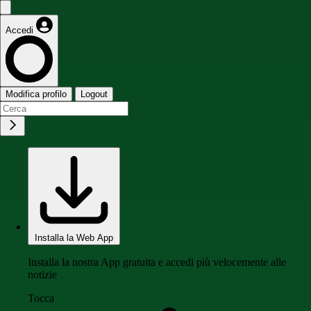
Accedi
Modifica profilo
Logout
Installa la Web App
Installa la nostra App gratuita e accedi più velocemente alle
notizie
Tocca