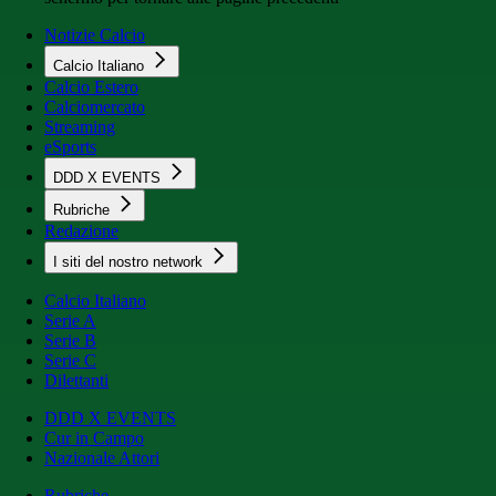
Notizie Calcio
Calcio Italiano
Calcio Estero
Calciomercato
Streaming
eSports
DDD X EVENTS
Rubriche
Redazione
I siti del nostro network
Calcio Italiano
Serie A
Serie B
Serie C
Dilettanti
DDD X EVENTS
Cur in Campo
Nazionale Attori
Rubriche