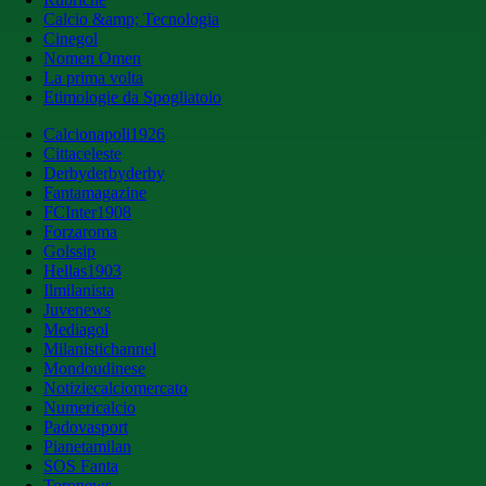
Calcio &amp; Tecnologia
Cinegol
Nomen Omen
La prima volta
Etimologie da Spogliatoio
Calcionapoli1926
Cittaceleste
Derbyderbyderby
Fantamagazine
FCInter1908
Forzaroma
Golssip
Hellas1903
Ilmilanista
Juvenews
Mediagol
Milanistichannel
Mondoudinese
Notiziecalciomercato
Numericalcio
Padovasport
Pianetamilan
SOS Fanta
Toronews