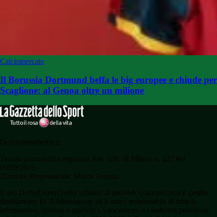
Calciomercato
Il Borussia Dortmund beffa le big europee e chiude per
Scaglione: al Genoa oltre un milione
Derbyderbyderby.it
Testata giornalistica registrata Aut. Trib. di Milano n. 227 del
09/09/2016.
Direttore Responsabile: Marco Torretta
Il sito DerbyDerbyDerby affiliato al network Gazzanet non è gestito
direttamente RCS Mediagroup ed è unico responsabile di tutte le
informazioni (testuali o grafiche), i documenti o i materiali pubblicati