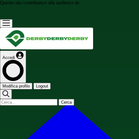
Questo sito contribuisce alla audience de
Accedi
Modifica profilo
Logout
Cerca