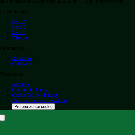
sul sito medesimo. Copyright 2019-2026 © Tutti i diritti riservati.
Calcio Italiano
Serie A
Serie B
Serie C
Dilettanti
Informazioni
Redazione
Chi Siamo
Trasparenza
Archivio
Community Policy
Cookie Policy e Privacy
Dichiarazione di accessibilità
Preferenze sui cookie