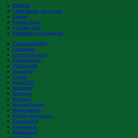
Rubriche
Calcio &amp; Tecnologia
Cinegol
Nomen Omen
La prima volta
Etimologie da Spogliatoio
Calcionapoli1926
Cittaceleste
Derbyderbyderby
Fantamagazine
FCInter1908
Forzaroma
Golssip
Hellas1903
Ilmilanista
Juvenews
Mediagol
Milanistichannel
Mondoudinese
Notiziecalciomercato
Numericalcio
Padovasport
Pianetamilan
SOS Fanta