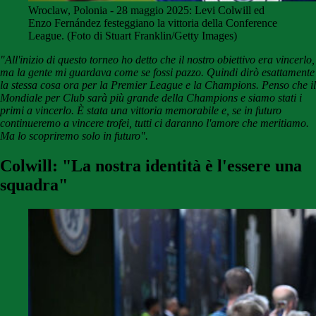
Wroclaw, Polonia - 28 maggio 2025: Levi Colwill ed
Enzo Fernández festeggiano la vittoria della Conference
League. (Foto di Stuart Franklin/Getty Images)
"All'inizio di questo torneo ho detto che il nostro obiettivo era vincerlo,
ma la gente mi guardava come se fossi pazzo. Quindi dirò esattamente
la stessa cosa ora per la Premier League e la Champions. Penso che il
Mondiale per Club sarà più grande della Champions e siamo stati i
primi a vincerlo. È stata una vittoria memorabile e, se in futuro
continueremo a vincere trofei, tutti ci daranno l'amore che meritiamo.
Ma lo scopriremo solo in futuro".
Colwill: "La nostra identità è l'essere una
squadra"