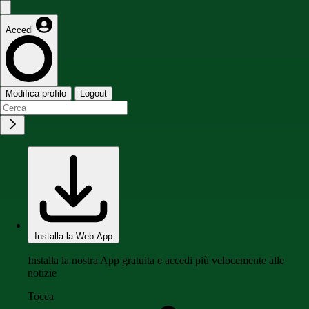
Accedi
Modifica profilo
Logout
Installa la Web App
Installa la nostra App gratuita e accedi più velocemente alle
notizie
Tocca