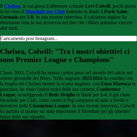
Il
Chelsea
, in cui gioca il difensore centrale
Levi Colwill
, pochi giorni
fa ha vinto il
Mondiale per Club
battendo in finale il
Paris Saint-
Germain
per
3-0
. In una recente intervista, il calciatore inglese ha
dimostrato tutta la sua sicurezza nel dire che i
Blues
potranno vincere
altri titoli.
Caricamento post Instagram...
Chelsea, Colwill: "Tra i nostri obiettivi ci
sono Premier League e Champions"
Classe 2003, Colwill ha mosso i primi passi nel mondo del calcio nel
settore giovanile dei
Blues
. Nella stagione
2023/2024
ha esordito con
la maglia del Chelsea mentre la scorsa stagione, con
Enzo Maresca
in
panchina, ha vinto i primi trofei della sua carriera:
Conference
League
, sconfiggendo il
Betis Siviglia
in finale per
1-4
; il già citato
Mondiale per Club, vinto contro il Psg campione di tutto a livello e
detentore della
Champions League
. In una recente intervista, Colwill
ha parlato di quanto sia stato importante il Mondiale per gli obiettivi
futuri della sua squadra.