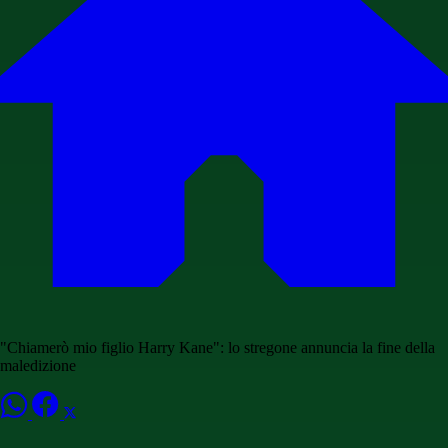
"Chiamerò mio figlio Harry Kane": lo stregone annuncia la fine della
maledizione