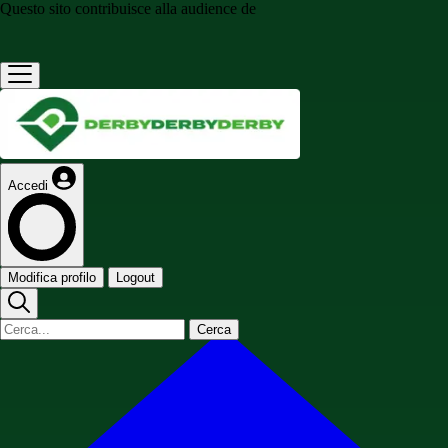
Questo sito contribuisce alla audience de
Accedi
Modifica profilo
Logout
Cerca