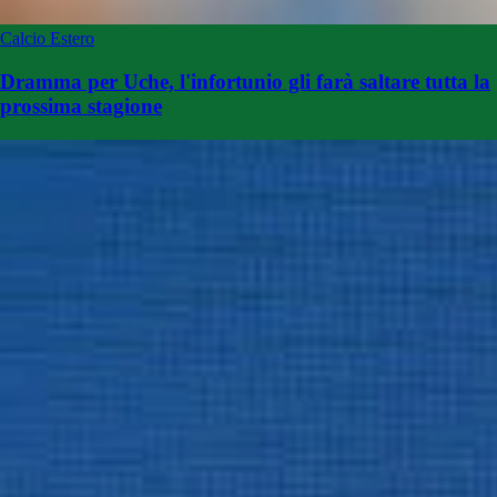
Calcio Estero
Dramma per Uche, l'infortunio gli farà saltare tutta la
prossima stagione