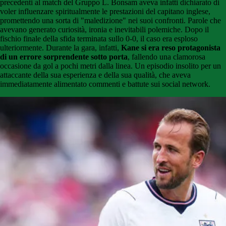
precedenti al match del Gruppo L. Bonsam aveva infatti dichiarato di
voler influenzare spiritualmente le prestazioni del capitano inglese,
promettendo una sorta di "maledizione" nei suoi confronti. Parole che
avevano generato curiosità, ironia e inevitabili polemiche. Dopo il
fischio finale della sfida terminata sullo 0-0, il caso era esploso
ulteriormente. Durante la gara, infatti,
Kane si era reso protagonista
di un errore sorprendente sotto porta
, fallendo una clamorosa
occasione da gol a pochi metri dalla linea. Un episodio insolito per un
attaccante della sua esperienza e della sua qualità, che aveva
immediatamente alimentato commenti e battute sui social network.