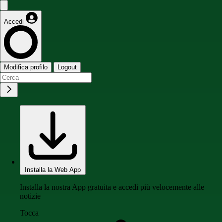
Accedi
Modifica profilo
Logout
Installa la Web App
Installa la nostra App gratuita e accedi più velocemente alle
notizie
Tocca