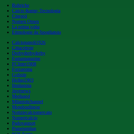
Rubriche
Calcio &amp; Tecnologia
Cinegol
Nomen Omen
La prima volta
Etimologie da Spogliatoio
Calcionapoli1926
Cittaceleste
Derbyderbyderby
Fantamagazine
FCInter1908
Forzaroma
Golssip
Hellas1903
Ilmilanista
Juvenews
Mediagol
Milanistichannel
Mondoudinese
Notiziecalciomercato
Numericalcio
Padovasport
Pianetamilan
SOS Fanta