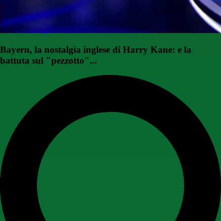
Bayern, la nostalgia inglese di Harry Kane: e la
battuta sul "pezzotto"...