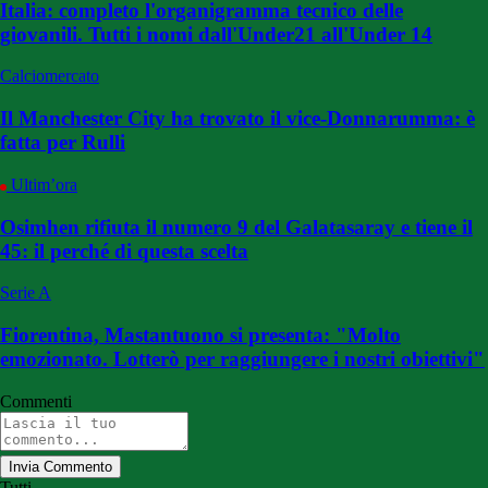
Italia: completo l'organigramma tecnico delle
giovanili. Tutti i nomi dall'Under21 all'Under 14
Calciomercato
Il Manchester City ha trovato il vice-Donnarumma: è
fatta per Rulli
Ultim’ora
Osimhen rifiuta il numero 9 del Galatasaray e tiene il
45: il perché di questa scelta
Serie A
Fiorentina, Mastantuono si presenta: "Molto
emozionato. Lotterò per raggiungere i nostri obiettivi"
Commenti
Invia Commento
Tutti