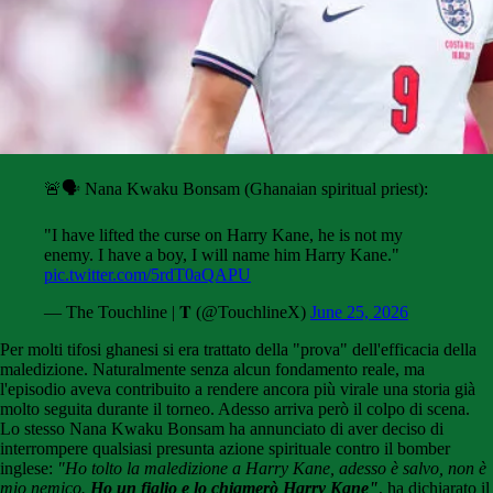
🚨🗣️ Nana Kwaku Bonsam (Ghanaian spiritual priest):
"I have lifted the curse on Harry Kane, he is not my
enemy. I have a boy, I will name him Harry Kane."
pic.twitter.com/5rdT0aQAPU
— The Touchline | 𝐓 (@TouchlineX)
June 25, 2026
Per molti tifosi ghanesi si era trattato della "prova" dell'efficacia della
maledizione. Naturalmente senza alcun fondamento reale, ma
l'episodio aveva contribuito a rendere ancora più virale una storia già
molto seguita durante il torneo. Adesso arriva però il colpo di scena.
Lo stesso Nana Kwaku Bonsam ha annunciato di aver deciso di
interrompere qualsiasi presunta azione spirituale contro il bomber
inglese:
"Ho tolto la maledizione a Harry Kane, adesso è salvo, non è
mio nemico.
Ho un figlio e lo chiamerò Harry Kane"
, ha dichiarato il