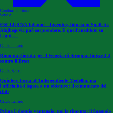
Continua la lettura
Serie A
ESCLUSIVA Iuliano: "Juventus, fiducia in Spalletti.
Alajbegovic può sorprendere. E quell'aneddoto su
Lippi..."
Calcio Italiano
Rimonta sfiorata per il Venezia di Stroppa: finisce 2-2
contro il Brest
Calcio Estero
Quintero torna all'Independiente Medellin, ma
l'ufficialità è legata a un obiettivo: il comunicato del
club
Calcio Italiano
Prima il doppio vantaggio, poi la rimonta: il Sassuolo