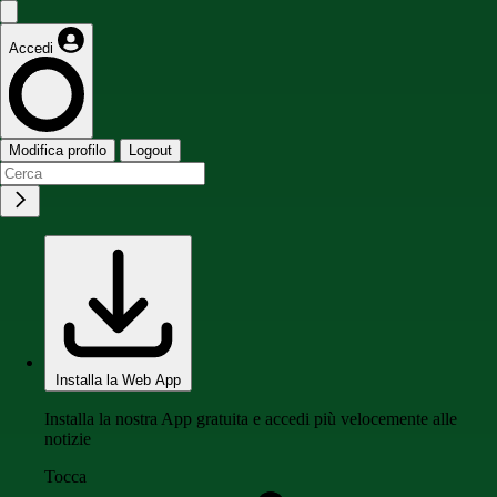
Accedi
Modifica profilo
Logout
Installa la Web App
Installa la nostra App gratuita e accedi più velocemente alle
notizie
Tocca