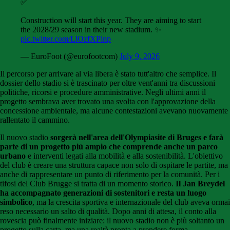
✅
Construction will start this year. They are aiming to start
the 2028/29 season in their new stadium. ✨
pic.twitter.com/LlOzfXPlnp
— EuroFoot (@eurofootcom)
July 9, 2026
Il percorso per arrivare al via libera è stato tutt'altro che semplice. Il
dossier dello stadio si è trascinato per oltre vent'anni tra discussioni
politiche, ricorsi e procedure amministrative. Negli ultimi anni il
progetto sembrava aver trovato una svolta con l'approvazione della
concessione ambientale, ma alcune contestazioni avevano nuovamente
rallentato il cammino.
Il nuovo stadio
sorgerà nell'area dell'Olympiasite di Bruges e farà
parte di un progetto più ampio che comprende anche un parco
urbano
e interventi legati alla mobilità e alla sostenibilità. L'obiettivo
del club è creare una struttura capace non solo di ospitare le partite, ma
anche di rappresentare un punto di riferimento per la comunità. Per i
tifosi del Club Brugge si tratta di un momento storico.
Il Jan Breydel
ha accompagnato generazioni di sostenitori e resta un luogo
simbolico
, ma la crescita sportiva e internazionale del club aveva ormai
reso necessario un salto di qualità. Dopo anni di attesa, il conto alla
rovescia può finalmente iniziare: il nuovo stadio non è più soltanto un
progetto sulla carta, ma una realtà pronta a prendere forma.