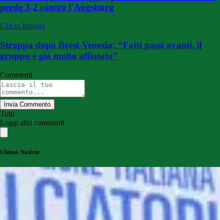
perde 3-2 contro l'Augsburg
Calcio Italiano
Stroppa dopo Brest-Venezia: “Fatti passi avanti, il
gruppo è già molto affiatato”
Commenti
Invia Commento
Tutti
Leggi altri commenti
Ultime Notizie