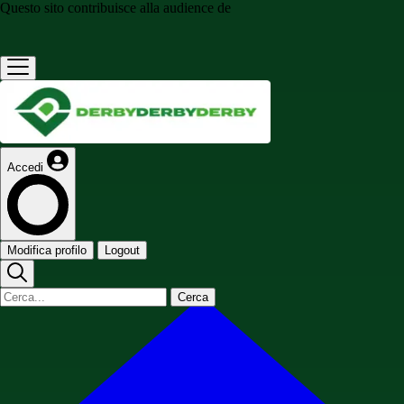
Questo sito contribuisce alla audience de
Accedi
Modifica profilo
Logout
Cerca