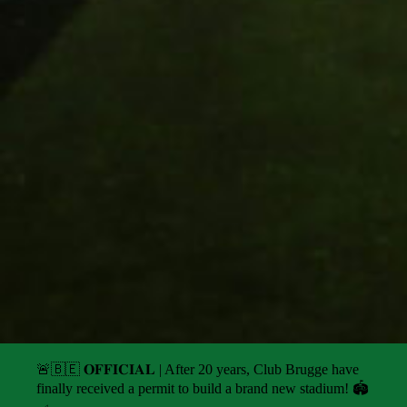
🚨🇧🇪 𝐎𝐅𝐅𝐈𝐂𝐈𝐀𝐋 | After 20 years, Club Brugge have
finally received a permit to build a brand new stadium! 🏟️