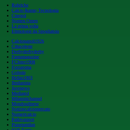
Rubriche
Calcio &amp; Tecnologia
Cinegol
Nomen Omen
La prima volta
Etimologie da Spogliatoio
Calcionapoli1926
Cittaceleste
Derbyderbyderby
Fantamagazine
FCInter1908
Forzaroma
Golssip
Hellas1903
Ilmilanista
Juvenews
Mediagol
Milanistichannel
Mondoudinese
Notiziecalciomercato
Numericalcio
Padovasport
Pianetamilan
SOS Fanta