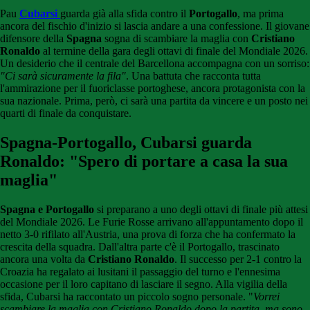
Pau
Cubarsi
guarda già alla sfida contro il
Portogallo
, ma prima
ancora del fischio d'inizio si lascia andare a una confessione. Il giovane
difensore della
Spagna
sogna di scambiare la maglia con
Cristiano
Ronaldo
al termine della gara degli ottavi di finale del Mondiale 2026.
Un desiderio che il centrale del Barcellona accompagna con un sorriso:
"Ci sarà sicuramente la fila"
. Una battuta che racconta tutta
l'ammirazione per il fuoriclasse portoghese, ancora protagonista con la
sua nazionale. Prima, però, ci sarà una partita da vincere e un posto nei
quarti di finale da conquistare.
Spagna-Portogallo, Cubarsi guarda
Ronaldo: "Spero di portare a casa la sua
maglia"
Spagna e Portogallo
si preparano a uno degli ottavi di finale più attesi
del Mondiale 2026. Le Furie Rosse arrivano all'appuntamento dopo il
netto 3-0 rifilato all'Austria, una prova di forza che ha confermato la
crescita della squadra. Dall'altra parte c'è il Portogallo, trascinato
ancora una volta da
Cristiano Ronaldo
. Il successo per 2-1 contro la
Croazia ha regalato ai lusitani il passaggio del turno e l'ennesima
occasione per il loro capitano di lasciare il segno. Alla vigilia della
sfida, Cubarsi ha raccontato un piccolo sogno personale. "
Vorrei
scambiare la maglia con Cristiano Ronaldo dopo la partita, ma sono