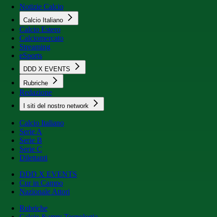
Notizie Calcio
Calcio Italiano
Calcio Estero
Calciomercato
Streaming
eSports
DDD X EVENTS
Rubriche
Redazione
I siti del nostro network
Calcio Italiano
Serie A
Serie B
Serie C
Dilettanti
DDD X EVENTS
Cur in Campo
Nazionale Attori
Rubriche
Calcio &amp; Tecnologia