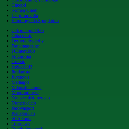
Cinegol
Nomen Omen
La prima volta
Etimologie da Spogliatoio
Calcionapoli1926
Cittaceleste
Derbyderbyderby
Fantamagazine
FCInter1908
Forzaroma
Golssip
Hellas1903
Ilmilanista
Juvenews
Mediagol
Milanistichannel
Mondoudinese
Notiziecalciomercato
Numericalcio
Padovasport
Pianetamilan
SOS Fanta
Toronews
Tuttobolognaweb