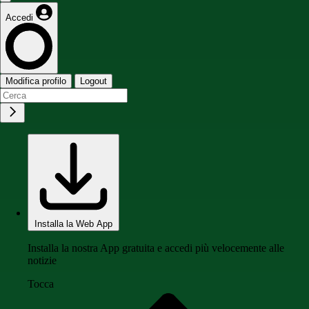
Accedi
Modifica profilo
Logout
Installa la Web App
Installa la nostra App gratuita e accedi più velocemente alle
notizie
Tocca