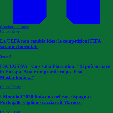
Continua la lettura
Calcio Estero
La UEFA non cambia idea: le competizioni FIFA
saranno boicottate
Serie A
ESCLUSIVA - Cois sulla Fiorentina: "Si può tornare
in Europa. Atta è un grande colpo. E su
Mastantuono..."
Calcio Estero
I Mondiali 2030 finiscono nel caos: Spagna e
Portogallo vogliono cacciare il Marocco
Calcio Estero