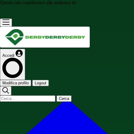
Questo sito contribuisce alla audience de
Accedi
Modifica profilo
Logout
Cerca