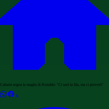
Cubarsi sogna la maglia di Ronaldo: "Ci sarà la fila, ma ci proverò"