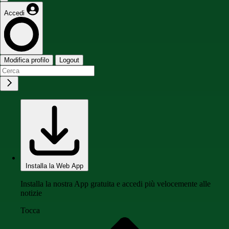
Accedi
Modifica profilo
Logout
Installa la Web App
Installa la nostra App gratuita e accedi più velocemente alle
notizie
Tocca