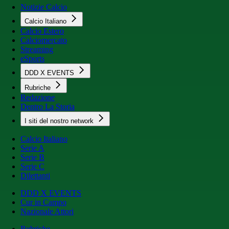
Notizie Calcio
Calcio Italiano
Calcio Estero
Calciomercato
Streaming
eSports
DDD X EVENTS
Rubriche
Redazione
Dentro La Storia
I siti del nostro network
Calcio Italiano
Serie A
Serie B
Serie C
Dilettanti
DDD X EVENTS
Cur in Campo
Nazionale Attori
Rubriche