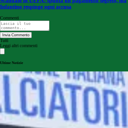
Scandalo in UEFA: spunta un pagamento segreto, ma
Infantino respinge ogni accusa
Commenti
Invia Commento
Tutti
Leggi altri commenti
Ultime Notizie