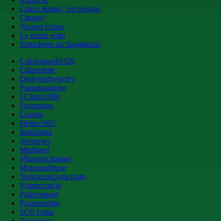
Calcio &amp; Tecnologia
Cinegol
Nomen Omen
La prima volta
Etimologie da Spogliatoio
Calcionapoli1926
Cittaceleste
Derbyderbyderby
Fantamagazine
FCInter1908
Forzaroma
Golssip
Hellas1903
Ilmilanista
Juvenews
Mediagol
Milanistichannel
Mondoudinese
Notiziecalciomercato
Numericalcio
Padovasport
Pianetamilan
SOS Fanta
Toronews