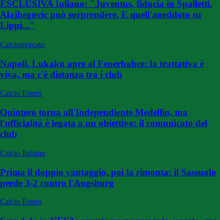
ESCLUSIVA Iuliano: "Juventus, fiducia in Spalletti.
Alajbegovic può sorprendere. E quell'aneddoto su
Lippi..."
Calciomercato
Napoli, Lukaku apre al Fenerbahce: la trattativa è
viva, ma c'è distanza tra i club
Calcio Estero
Quintero torna all'Independiente Medellin, ma
l'ufficialità è legata a un obiettivo: il comunicato del
club
Calcio Italiano
Prima il doppio vantaggio, poi la rimonta: il Sassuolo
perde 3-2 contro l'Augsburg
Calcio Estero