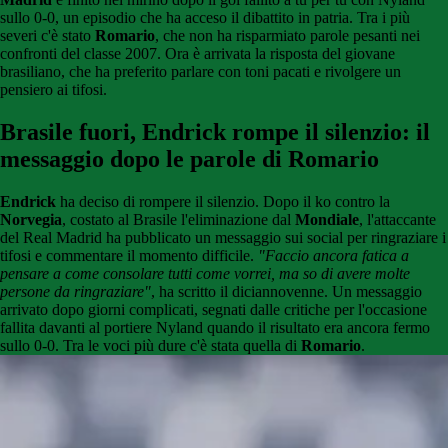
sullo 0-0, un episodio che ha acceso il dibattito in patria. Tra i più
severi c'è stato
Romario
, che non ha risparmiato parole pesanti nei
confronti del classe 2007. Ora è arrivata la risposta del giovane
brasiliano, che ha preferito parlare con toni pacati e rivolgere un
pensiero ai tifosi.
Brasile fuori, Endrick rompe il silenzio: il
messaggio dopo le parole di Romario
Endrick
ha deciso di rompere il silenzio. Dopo il ko contro la
Norvegia
, costato al Brasile l'eliminazione dal
Mondiale
, l'attaccante
del Real Madrid ha pubblicato un messaggio sui social per ringraziare i
tifosi e commentare il momento difficile.
"Faccio ancora fatica a
pensare a come consolare tutti come vorrei, ma so di avere molte
persone da ringraziare"
, ha scritto il diciannovenne. Un messaggio
arrivato dopo giorni complicati, segnati dalle critiche per l'occasione
fallita davanti al portiere Nyland quando il risultato era ancora fermo
sullo 0-0. Tra le voci più dure c'è stata quella di
Romario
.