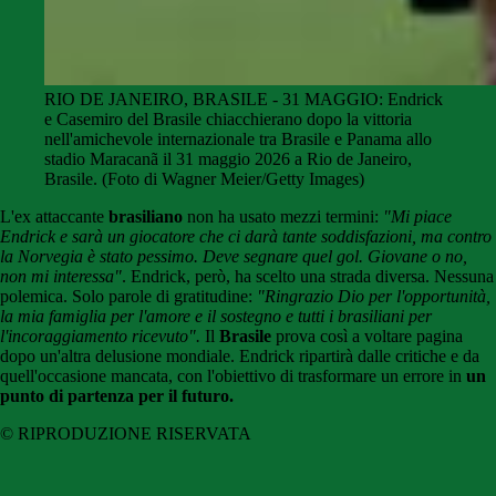
RIO DE JANEIRO, BRASILE - 31 MAGGIO: Endrick
e Casemiro del Brasile chiacchierano dopo la vittoria
nell'amichevole internazionale tra Brasile e Panama allo
stadio Maracanã il 31 maggio 2026 a Rio de Janeiro,
Brasile. (Foto di Wagner Meier/Getty Images)
L'ex attaccante
brasiliano
non ha usato mezzi termini:
"Mi piace
Endrick e sarà un giocatore che ci darà tante soddisfazioni, ma contro
la Norvegia è stato pessimo. Deve segnare quel gol. Giovane o no,
non mi interessa"
. Endrick, però, ha scelto una strada diversa. Nessuna
polemica. Solo parole di gratitudine:
"Ringrazio Dio per l'opportunità,
la mia famiglia per l'amore e il sostegno e tutti i brasiliani per
l'incoraggiamento ricevuto".
Il
Brasile
prova così a voltare pagina
dopo un'altra delusione mondiale. Endrick ripartirà dalle critiche e da
quell'occasione mancata, con l'obiettivo di trasformare un errore in
un
punto di partenza per il futuro.
© RIPRODUZIONE RISERVATA