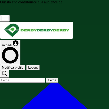
Questo sito contribuisce alla audience de
Accedi
Modifica profilo
Logout
Cerca