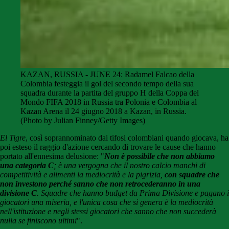
KAZAN, RUSSIA - JUNE 24: Radamel Falcao della
Colombia festeggia il gol del secondo tempo della sua
squadra durante la partita del gruppo H della Coppa del
Mondo FIFA 2018 in Russia tra Polonia e Colombia al
Kazan Arena il 24 giugno 2018 a Kazan, in Russia.
(Photo by Julian Finney/Getty Images)
El Tigre
, così soprannominato dai tifosi colombiani quando giocava, ha
poi esteso il raggio d'azione cercando di trovare le cause che hanno
portato all'ennesima delusione: "
Non è possibile che non abbiamo
una categoria C
; è una vergogna che il nostro calcio manchi di
competitività e alimenti la mediocrità e la pigrizia,
con squadre che
non investono perché sanno che non retrocederanno in una
divisione C
. Squadre che hanno budget da Prima Divisione e pagano i
giocatori una miseria, e l'unica cosa che si genera è la mediocrità
nell'istituzione e negli stessi giocatori che sanno che non succederà
nulla se finiscono ultimi
".