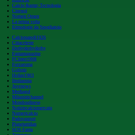
Calcio &amp; Tecnologia
Cinegol
Nomen Omen
La prima volta
Etimologie da Spogliatoio
Calcionapoli1926
Cittaceleste
Derbyderbyderby
Fantamagazine
FCInter1908
Forzaroma
Golssip
Hellas1903
Ilmilanista
Juvenews
Mediagol
Milanistichannel
Mondoudinese
Notiziecalciomercato
Numericalcio
Padovasport
Pianetamilan
SOS Fanta
Toronews