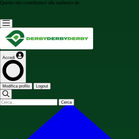
Questo sito contribuisce alla audience de
Accedi
Modifica profilo
Logout
Cerca