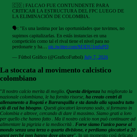
🇨🇴 | FALCAO FUE CONTUNDENTE PARA
CRITICAR LA ESTRUCTURA DEL FPC LUEGO DE
LA ELIMINACIÓN DE COLOMBIA.
🗣️: "Es una lastima por las oportunidades que tuvimos, no
supimos capitalizarlas. En estás instancias en una
competición como tal el rival tiene el nivel para no
perdonarte y ha…
pic.twitter.com/M3DU1mfuPD
— Fútbol Gráfico (@GraficoFutbol)
July 7, 2026
La stoccata al movimento calcistico
colombiano
"
Il nostro calcio merita di meglio.
Questa dirigenza
ha migliorato la
nazionale colombiana, le ha fornito risorse,
ha creato centri di
allenamento a Bogotá e Barranquilla e sta dando alla squadra tutto
ciò di cui ha bisogno
. Questi giocatori lavorano sodo, si formano in
Colombia e altrove, cercando di dare il massimo. Siamo grati a loro
per quello che hanno fatto . Ma il nostro calcio non può continuare ad
alimentare la pigrizia e la mediocrità .
Forse siamo l'unico paese al
mondo senza una terza o quarta divisione, e perdiamo giocatori a 20
anni perché non hanno dove giocare
". In un momento così delicato