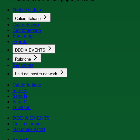
Notizie Calcio
Calcio Italiano
Calcio Estero
Calciomercato
Streaming
eSports
DDD X EVENTS
Rubriche
Redazione
I siti del nostro network
Calcio Italiano
Serie A
Serie B
Serie C
Dilettanti
DDD X EVENTS
Cur in Campo
Nazionale Attori
Rubriche