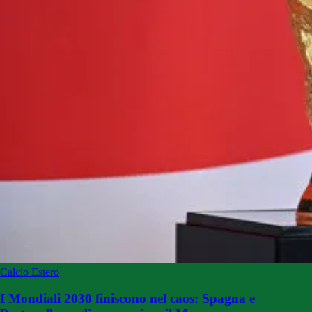
Calcio Estero
I Mondiali 2030 finiscono nel caos: Spagna e