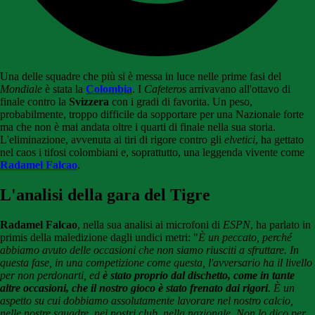
Una delle squadre che più si è messa in luce nelle prime fasi del
Mondiale
è stata la
Colombia
. I
Cafeteros
arrivavano all'ottavo di
finale contro la
Svizzera
con i gradi di favorita. Un peso,
probabilmente, troppo difficile da sopportare per una Nazionale forte
ma che non è mai andata oltre i quarti di finale nella sua storia.
L'eliminazione, avvenuta ai tiri di rigore contro gli
elvetici
, ha gettato
nel caos i tifosi colombiani e, soprattutto, una leggenda vivente come
Radamel Falcao
.
L'analisi della gara del Tigre
Radamel Falcao
, nella sua analisi ai microfoni di
ESPN
, ha parlato in
primis della maledizione dagli undici metri: "
È un peccato, perché
abbiamo avuto delle occasioni che non siamo riusciti a sfruttare. In
questa fase, in una competizione come questa, l'avversario ha il livello
per non perdonarti, ed
è stato proprio dal dischetto, come in tante
altre occasioni, che il nostro gioco è stato frenato dai rigori
. È un
aspetto su cui dobbiamo assolutamente lavorare nel nostro calcio,
nelle nostre squadre, nei nostri club, nella nazionale. Non lo dico per