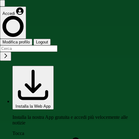
Accedi
Modifica profilo
Logout
Installa la Web App
Installa la nostra App gratuita e accedi più velocemente alle
notizie
Tocca