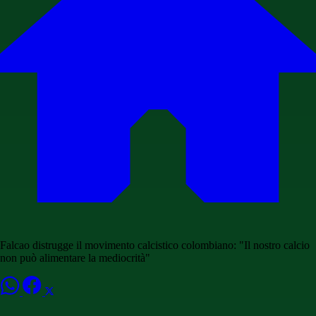
Falcao distrugge il movimento calcistico colombiano: "Il nostro calcio
non può alimentare la mediocrità"