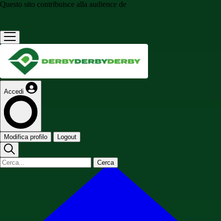
Questo sito contribuisce alla audience de
Accedi
Modifica profilo
Logout
Cerca