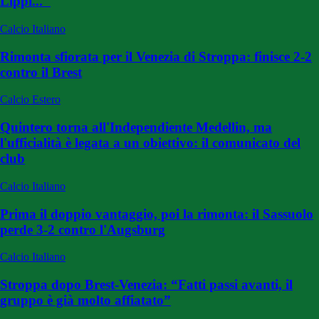
Lippi..."
Calcio Italiano
Rimonta sfiorata per il Venezia di Stroppa: finisce 2-2
contro il Brest
Calcio Estero
Quintero torna all'Independiente Medellin, ma
l'ufficialità è legata a un obiettivo: il comunicato del
club
Calcio Italiano
Prima il doppio vantaggio, poi la rimonta: il Sassuolo
perde 3-2 contro l'Augsburg
Calcio Italiano
Stroppa dopo Brest-Venezia: “Fatti passi avanti, il
gruppo è già molto affiatato”