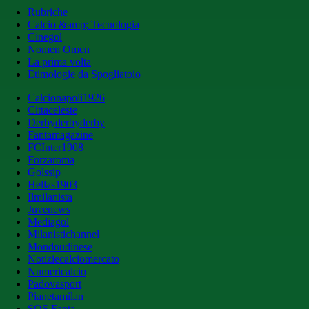
Rubriche
Calcio &amp; Tecnologia
Cinegol
Nomen Omen
La prima volta
Etimologie da Spogliatoio
Calcionapoli1926
Cittaceleste
Derbyderbyderby
Fantamagazine
FCInter1908
Forzaroma
Golssip
Hellas1903
Ilmilanista
Juvenews
Mediagol
Milanistichannel
Mondoudinese
Notiziecalciomercato
Numericalcio
Padovasport
Pianetamilan
SOS Fanta