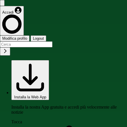
Accedi
Modifica profilo
Logout
Installa la Web App
Installa la nostra App gratuita e accedi più velocemente alle
notizie
Tocca