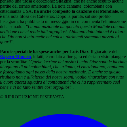
pensato una tifosa d'eccezione:
Shakira
, che ha anche seguito alcune
partite del torneo americano. La nota cantante, colombiana con
cittadinanza USA,
ha anche composto la canzone del Mondiale
, ed
è una nota tifosa dei Cafeteros. Dopo la partita, sul suo profilo
Instagram, ha pubblicato un messaggio in cui commenta l'eliminazione
della squadra:
"La mia nazionale ha giocato questo Mondiale con una
dedizione che ci rende tutti orgogliosi. Abbiamo dato tutto ed è chiaro
che Dio non si intromette nel calcio, altrimenti saremmo passati ai
quarti
".
Parole speciali le ha spese anche per Luis Diaz
. Il giocatore del
Bayern Monaco
, infatti, è crollato a fine gara ed è stato visto piangere
per la sconfitta: "
Quelle lacrime del nostro Lucho Díaz sono le lacrime
di ognuno di noi colombiani, che urliamo, ci emozioniamo, cantiamo
e festeggiamo ogni passo della nostra nazionale. E anche se questo
risultato non è all'altezza dei nostri sogni, voglio ringraziare con tutto
il cuore questa squadra di combattenti che ci ha rappresentato così
bene e ci ha fatto sentire così orgogliosi
".
© RIPRODUZIONE RISERVATA