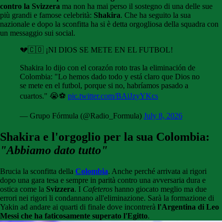
contro la Svizzera
ma non ha mai perso il sostegno di una delle sue
più grandi e famose celebrità:
Shakira
. Che ha seguito la sua
nazionale e dopo la sconfitta ha si è detta orgogliosa della squadra con
un messaggio sui social.
💔🇨🇴 ¡NI DIOS SE METE EN EL FUTBOL!
Shakira lo dijo con el corazón roto tras la eliminación de
Colombia: "Lo hemos dado todo y está claro que Dios no
se mete en el futbol, porque si no, habríamos pasado a
cuartos." 😭⚽
pic.twitter.com/BAiJzyYKcs
— Grupo Fórmula (@Radio_Formula)
July 8, 2026
Shakira e l'orgoglio per la sua Colombia:
"Abbiamo dato tutto"
Brucia la sconfitta della
Colombia
. Anche perché arrivata ai rigori
dopo una gara tesa e sempre in parità contro una avversaria dura e
ostica come la
Svizzera
. I
Cafeteros
hanno giocato meglio ma due
errori nei rigori li condannano all'eliminazione. Sarà la formazione di
Yakin ad andare ai quarti di finale dove incontrerà
l'Argentina di Leo
Messi che ha faticosamente superato l'Egitto
.