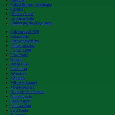
Calcio &amp; Tecnologia
Cinegol
Nomen Omen
La prima volta
Etimologie da Spogliatoio
Calcionapoli1926
Cittaceleste
Derbyderbyderby
Fantamagazine
FCInter1908
Forzaroma
Golssip
Hellas1903
Ilmilanista
Juvenews
Mediagol
Milanistichannel
Mondoudinese
Notiziecalciomercato
Numericalcio
Padovasport
Pianetamilan
SOS Fanta
Toronews