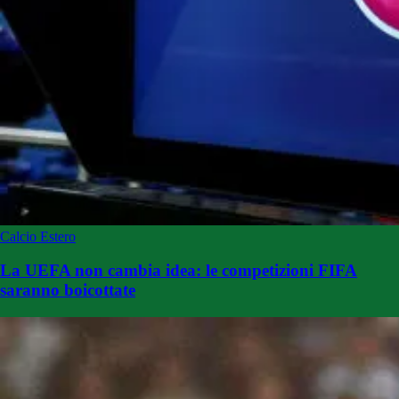
Calcio Estero
La UEFA non cambia idea: le competizioni FIFA
saranno boicottate