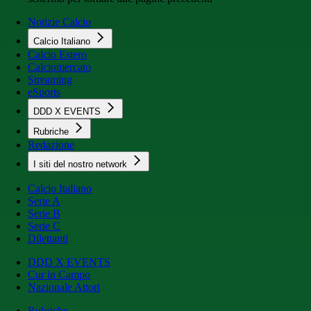
Notizie Calcio
Calcio Italiano
Calcio Estero
Calciomercato
Streaming
eSports
DDD X EVENTS
Rubriche
Redazione
I siti del nostro network
Calcio Italiano
Serie A
Serie B
Serie C
Dilettanti
DDD X EVENTS
Cur in Campo
Nazionale Attori
Rubriche