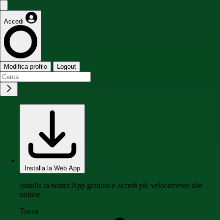
Accedi
Modifica profilo
Logout
Installa la Web App
Installa la nostra App gratuita e accedi più velocemente alle
notizie
Tocca