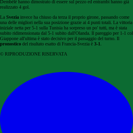
Dembélé hanno dimostrato di essere sul pezzo ed entrambi hanno già
realizzato 4 gol.
La
Svezia
invece ha chiuso da terza il proprio girone, passando come
una delle migliori nella sua posizione grazie ai 4 punti totali. La vittoria
iniziale netta per 5-1 sulla Tunisia ha sorpreso un po' tutti, ma è stata
subito ridimensionata dal 5-1 subito dall'Olanda. Il pareggio per 1-1 col
Giappone all'ultima è stato decisivo per il passaggio del turno. Il
pronostico
del risultato esatto di Francia-Svezia è
3-1
.
© RIPRODUZIONE RISERVATA