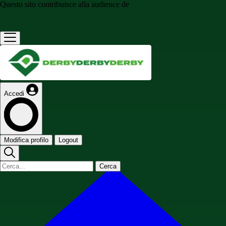
Questo sito contribuisce alla audience de
Accedi
Modifica profilo
Logout
Cerca