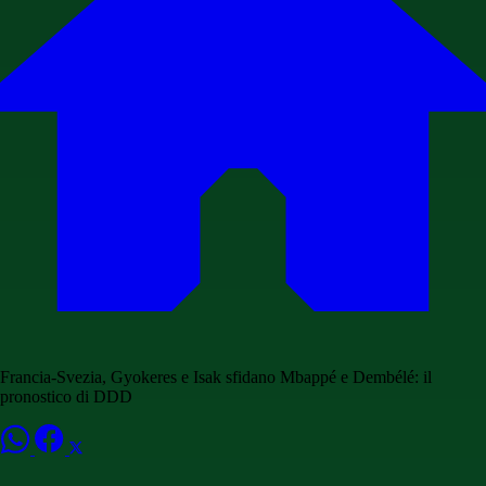
Francia-Svezia, Gyokeres e Isak sfidano Mbappé e Dembélé: il
pronostico di DDD