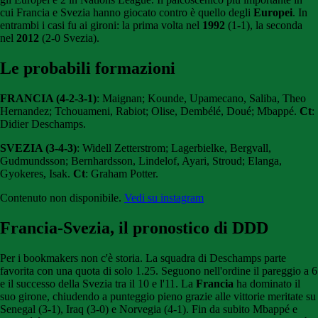
cui Francia e Svezia hanno giocato contro è quello degli
Europei
. In
entrambi i casi fu ai gironi: la prima volta nel
1992
(1-1), la seconda
nel
2012
(2-0 Svezia).
Le probabili formazioni
FRANCIA (4-2-3-1)
: Maignan; Kounde, Upamecano, Saliba, Theo
Hernandez; Tchouameni, Rabiot; Olise, Dembélé, Doué; Mbappé.
Ct
:
Didier Deschamps.
SVEZIA (3-4-3)
: Widell Zetterstrom; Lagerbielke, Bergvall,
Gudmundsson; Bernhardsson, Lindelof, Ayari, Stroud; Elanga,
Gyokeres, Isak.
Ct
: Graham Potter.
Contenuto non disponibile.
Vedi su instagram
Francia-Svezia, il pronostico di DDD
Per i bookmakers non c'è storia. La squadra di Deschamps parte
favorita con una quota di solo 1.25. Seguono nell'ordine il pareggio a 6
e il successo della Svezia tra il 10 e l'11. La
Francia
ha dominato il
suo girone, chiudendo a punteggio pieno grazie alle vittorie meritate su
Senegal (3-1), Iraq (3-0) e Norvegia (4-1). Fin da subito Mbappé e