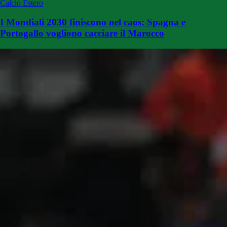
Calcio Estero
I Mondiali 2030 finiscono nel caos: Spagna e
Portogallo vogliono cacciare il Marocco