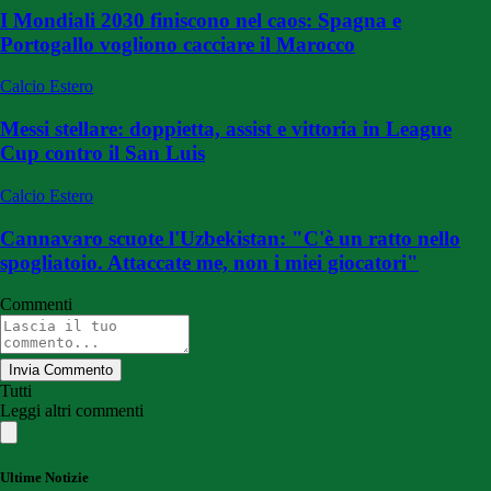
I Mondiali 2030 finiscono nel caos: Spagna e
Portogallo vogliono cacciare il Marocco
Calcio Estero
Messi stellare: doppietta, assist e vittoria in League
Cup contro il San Luis
Calcio Estero
Cannavaro scuote l'Uzbekistan: "C'è un ratto nello
spogliatoio. Attaccate me, non i miei giocatori"
Commenti
Invia Commento
Tutti
Leggi altri commenti
Ultime Notizie