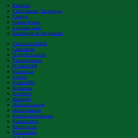
Rubriche
Calcio &amp; Tecnologia
Cinegol
Nomen Omen
La prima volta
Etimologie da Spogliatoio
Calcionapoli1926
Cittaceleste
Derbyderbyderby
Fantamagazine
FCInter1908
Forzaroma
Golssip
Hellas1903
Ilmilanista
Juvenews
Mediagol
Milanistichannel
Mondoudinese
Notiziecalciomercato
Numericalcio
Padovasport
Pianetamilan
SOS Fanta