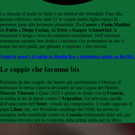
La dinastia di padre in figlio è un habitué dei Mondiali. Fino alla
passata edizione, sono state 27 le coppie padre-figlio capaci di
prendere parte alla kermesse planetaria. Da
Cesare
a
Paolo Maldini
,
da
Pablo
a
Diego Forlan
, da
Peter
a
Kasper Schmeichel
, la
sequenza è lunga e ricca di campioni straordinari. Nell’edizione
imminente saranno ben dodici i calciatori che porteranno in alto il
nome dei loro padri, per glissare o superare i loro record.
Segui lo sport e il calcio in diretta live e streaming gratis su Bet365.
Le coppie che faranno bis
Partiamo da due coppie che hanno già sperimentato l’ebrezza di
indossare la stessa casacca del padre ad una Coppa del Mondo.
Marcus Thuram
a Qatar 2022 è giunto in finale con la
Francia
,
sconfitta ai tiri di rigore contro l’
Argentina
. Un percorso, quello
dell’attaccante dell’
Inter
, vissuto da comprimario. L’esatto opposto di
papà
Lilian
che, nel Mondiale casalingo del 1998, ha messo lo
zampino nella semifinale contro la
Croazia
realizzando dure reti, poi
rivelatesi decisive per la conquista della prima stella per
Le Bleu
.