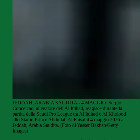
JEDDAH, ARABIA SAUDITA - 4 MAGGIO: Sergio
Conceicao, allenatore dell'Al Ittihad, reagisce durante la
partita della Saudi Pro League tra Al Ittihad e Al Kholood
allo Stadio Prince Abdullah Al Faisal il 4 maggio 2026 a
Jeddah, Arabia Saudita. (Foto di Yasser Bakhsh/Getty
Images)