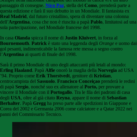
passaggio di consegne.
Nico Paz
, stella del
Como
, prenderà parte a
questa edizione e farà il suo debutto in un Mondiale. Il fantasista ex
Real Madrid
, dal futuro cristallino, spera di diventare una colonna
dell’
Argentina
, cosa che non è riuscita a papà
Pablo
, limitatosi ad una
sola partecipazione, nel Mondiale francese del 1998.
In casa
Olanda
spicca il nome di
Justin Kluivert
, in forza al
Bournemouth
.
Patrick
è stato una leggenda degli
Orange
e uomo dai
gol pesanti, indimenticabile la famosa rete messa a segno contro
l’
Argentina
ai quarti di finale del 1998.
Sarà il primo Mondiale di uno degli attaccanti più letali al mondo:
Erling Haaland
. Papà
Alfie
onorò la maglia della
Norvegia
ad USA
’94. Proprio come
Erik Thorstvedt
, genitore di
Kristian
,
centrocampista del
Sassuolo
.
Francisco Conceiçao
prenderà le redini
di papà
Sergio
, nonché suo ex allenatore al
Porto,
per provare a
vincere il Mondiale con il
Portogallo
. Tra le fila dei padroni di casa
degli
USA
, oltre al già citato
Reyna
, appare il nome di
Sebastian
Berhalter
. Papà
Gregg
ha preso parte alle spedizioni in Giappone e
Corea del 2002 e Germania 2006 come calciatore e a Qatar 2022 nei
panni del Commissario Tecnico.