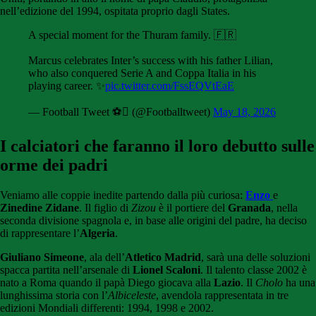
nell’edizione del 1994, ospitata proprio dagli States.
A special moment for the Thuram family. 🇫🇷
Marcus celebrates Inter’s success with his father Lilian,
who also conquered Serie A and Coppa Italia in his
playing career. ✨
pic.twitter.com/FssEQVtEaE
— Football Tweet ⚽ (@Footballtweet)
May 18, 2026
I calciatori che faranno il loro debutto sulle
orme dei padri
Veniamo alle coppie inedite partendo dalla più curiosa:
Enzo
e
Zinedine Zidane
. Il figlio di
Zizou
è il portiere del
Granada
, nella
seconda divisione spagnola e, in base alle origini del padre, ha deciso
di rappresentare l’
Algeria
.
Giuliano Simeone
, ala dell’
Atletico Madrid
, sarà una delle soluzioni
spacca partita nell’arsenale di
Lionel Scaloni
. Il talento classe 2002 è
nato a Roma quando il papà Diego giocava alla
Lazio
. Il
Cholo
ha una
lunghissima storia con l’
Albiceleste
, avendola rappresentata in tre
edizioni Mondiali differenti: 1994, 1998 e 2002.