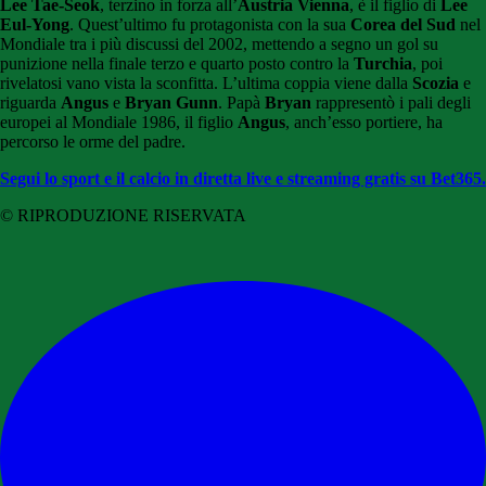
Lee Tae-Seok
, terzino in forza all’
Austria Vienna
, è il figlio di
Lee
Eul-Yong
. Quest’ultimo fu protagonista con la sua
Corea del Sud
nel
Mondiale tra i più discussi del 2002, mettendo a segno un gol su
punizione nella finale terzo e quarto posto contro la
Turchia
, poi
rivelatosi vano vista la sconfitta. L’ultima coppia viene dalla
Scozia
e
riguarda
Angus
e
Bryan Gunn
. Papà
Bryan
rappresentò i pali degli
europei al Mondiale 1986, il figlio
Angus
, anch’esso portiere, ha
percorso le orme del padre.
Segui lo sport e il calcio in diretta live e streaming gratis su Bet365.
© RIPRODUZIONE RISERVATA