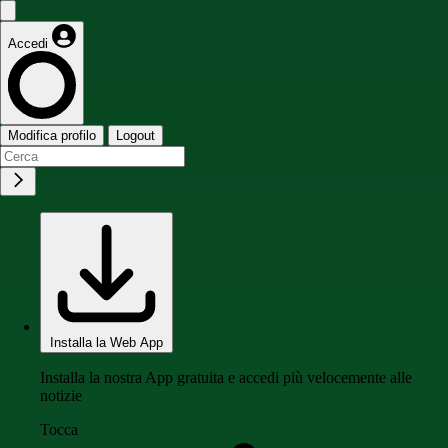
Accedi
Modifica profilo
Logout
Installa la Web App
Installa la nostra App gratuita e accedi più velocemente alle
notizie
Tocca