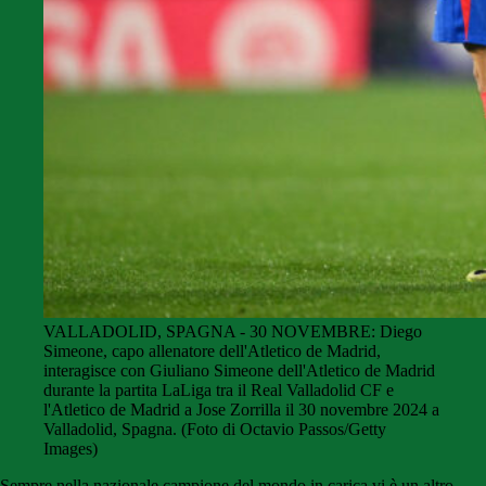
VALLADOLID, SPAGNA - 30 NOVEMBRE: Diego
Simeone, capo allenatore dell'Atletico de Madrid,
interagisce con Giuliano Simeone dell'Atletico de Madrid
durante la partita LaLiga tra il Real Valladolid CF e
l'Atletico de Madrid a Jose Zorrilla il 30 novembre 2024 a
Valladolid, Spagna. (Foto di Octavio Passos/Getty
Images)
Sempre nella nazionale campione del mondo in carica vi è un altro