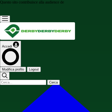
Questo sito contribuisce alla audience de
Accedi
Modifica profilo
Logout
Cerca