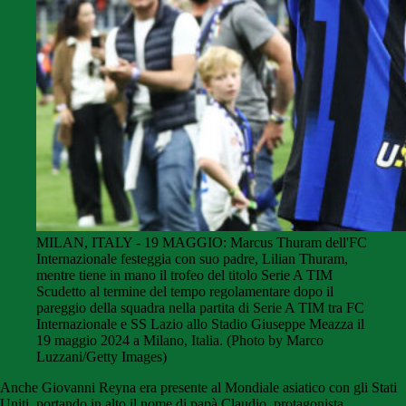
MILAN, ITALY - 19 MAGGIO: Marcus Thuram dell'FC
Internazionale festeggia con suo padre, Lilian Thuram,
mentre tiene in mano il trofeo del titolo Serie A TIM
Scudetto al termine del tempo regolamentare dopo il
pareggio della squadra nella partita di Serie A TIM tra FC
Internazionale e SS Lazio allo Stadio Giuseppe Meazza il
19 maggio 2024 a Milano, Italia. (Photo by Marco
Luzzani/Getty Images)
Anche Giovanni Reyna era presente al Mondiale asiatico con gli Stati
Uniti, portando in alto il nome di papà Claudio, protagonista