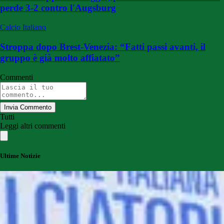
perde 3-2 contro l'Augsburg
Calcio Italiano
Stroppa dopo Brest-Venezia: “Fatti passi avanti, il
gruppo è già molto affiatato”
Commenti
Invia Commento
Tutti
Leggi altri commenti
Ultime Notizie