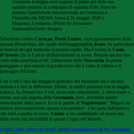
Germania festeggia aver segnato il primo gol della sua
squadra insieme al compagno di squadra Felix Nmecha
durante l'amichevole internazionale tra Germania e
Finlandia alla MEWA Arena il 31 maggio 2026 a
Magonza, Germania. (Photo by Alexander
Hassenstein/Getty Images)
Subentrato contro
Curaçao
,
Deniz Undav
, vicecapocannoniere della
passata
Bundesliga
, alle spalle dell'irraggiungibile
Kane
, ha partecipato
al festival del gol mettendo il proprio sigillo. Ma è contro la
Costa
D'Avorio
che si è preso definitivamente la scena. Pescato ancora una
volta dalla panchina al 60', l'attaccante dello
Stoccarda
ha prima
pareggiato e poi segnato il gol decisivo che è valso la vittoria e il
passaggio del turno.
Con 3 reti è uno dei maggiori goleador del Mondiale ma è un'altra
statistica a fare la differenza. Difatti, in undici presenze con la maglia
tedesca, ha firmato ben 9 reti, quasi tutte subentrando. L'arma letale e,
ormai, non più segreta della
Germania
, però, dovrebbe partire
nuovamente dalla panca. Ecco le parole di
Nagelsmann
: "
Magari da
titolare interromperebbe questa scia positiva
". Che parta dall'inizio o
che entri a partita in corso,
Undav
si sta candidando ad essere una
delle storie più incredibili di questa Coppa del Mondo.
Scopri come vedere gli eventi sportivi gratuitamente in live streaming