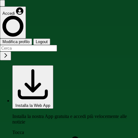
Accedi
Modifica profilo
Logout
Installa la Web App
Installa la nostra App gratuita e accedi più velocemente alle
notizie
Tocca