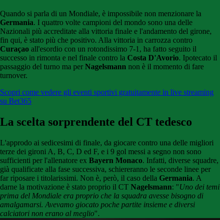
Quando si parla di un Mondiale, è impossibile non menzionare la
Germania
. I quattro volte campioni del mondo sono una delle
Nazionali più accreditate alla vittoria finale e l'andamento del girone,
fin qui, è stato più che positivo. Alla vittoria in carrozza contro
Curaçao
all'esordio con un rotondissimo 7-1, ha fatto seguito il
successo in rimonta e nel finale contro la
Costa D'Avorio
. Ipotecato il
passaggio del turno ma per
Nagelsmann
non è il momento di fare
turnover.
Scopri come vedere gli eventi sportivi gratuitamente in live streaming
su Bet365
La scelta sorprendente del CT tedesco
L'approdo ai sedicesimi di finale, da giocare contro una delle migliori
terze dei gironi A, B, C, D ed F, e i 9 gol messi a segno non sono
sufficienti per l'allenatore ex
Bayern Monaco
. Infatti, diverse squadre,
già qualificate alla fase successiva, schiereranno le seconde linee per
far riposare i titolarissimi. Non è, però, il caso della
Germania
. A
darne la motivazione è stato proprio il CT
Nagelsmann
: "
Uno dei temi
prima del Mondiale era proprio che la squadra avesse bisogno di
amalgamarsi. Avevamo giocato poche partite insieme e diversi
calciatori non erano al meglio
".