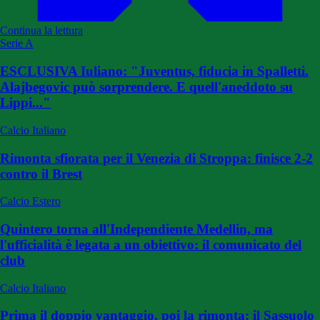
Continua la lettura
Serie A
ESCLUSIVA Iuliano: "Juventus, fiducia in Spalletti.
Alajbegovic può sorprendere. E quell'aneddoto su
Lippi..."
Calcio Italiano
Rimonta sfiorata per il Venezia di Stroppa: finisce 2-2
contro il Brest
Calcio Estero
Quintero torna all'Independiente Medellin, ma
l'ufficialità è legata a un obiettivo: il comunicato del
club
Calcio Italiano
Prima il doppio vantaggio, poi la rimonta: il Sassuolo