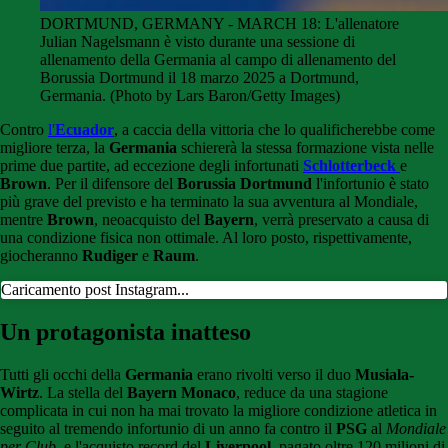
DORTMUND, GERMANY - MARCH 18: L'allenatore
Julian Nagelsmann è visto durante una sessione di
allenamento della Germania al campo di allenamento del
Borussia Dortmund il 18 marzo 2025 a Dortmund,
Germania. (Photo by Lars Baron/Getty Images)
Contro
l'
Ecuador
, a caccia della vittoria che lo qualificherebbe come
migliore terza, la
Germania
schiererà la stessa formazione vista nelle
prime due partite, ad eccezione degli infortunati
Schlotterbeck
e
Brown
. Per il difensore del
Borussia Dortmund
l'infortunio è stato
più grave del previsto e ha terminato la sua avventura al Mondiale,
mentre
Brown
, neoacquisto del
Bayern
, verrà preservato a causa di
una condizione fisica non ottimale. Al loro posto, rispettivamente,
giocheranno
Rudiger
e
Raum
.
Caricamento post Instagram...
Un protagonista inatteso
Tutti gli occhi della
Germania
erano rivolti verso il duo
Musiala-
Wirtz
. La stella del
Bayern Monaco
, reduce da una stagione
complicata in cui non ha mai trovato la migliore condizione atletica in
seguito al tremendo infortunio di un anno fa contro il
PSG
al
Mondiale
per Club
, e l'acquisto record del
Liverpool
, pagato oltre 120 milioni di