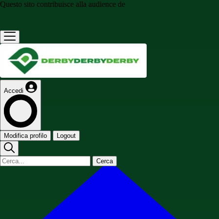
Questo sito contribuisce alla audience de
Accedi
Modifica profilo
Logout
Cerca