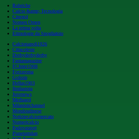
Rubriche
Calcio &amp; Tecnologia
Cinegol
Nomen Omen
La prima volta
Etimologie da Spogliatoio
Calcionapoli1926
Cittaceleste
Derbyderbyderby
Fantamagazine
FCInter1908
Forzaroma
Golssip
Hellas1903
Ilmilanista
Juvenews
Mediagol
Milanistichannel
Mondoudinese
Notiziecalciomercato
Numericalcio
Padovasport
Pianetamilan
SOS Fanta