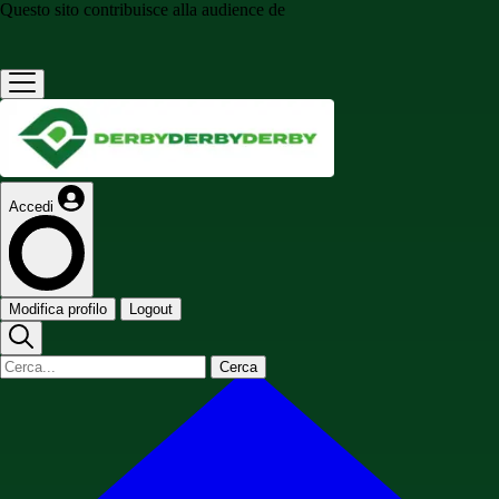
Questo sito contribuisce alla audience de
Accedi
Modifica profilo
Logout
Cerca