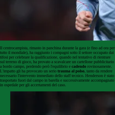
Il centrocampista, rimasto in panchina durante la gara (e fino ad ora per
tutto il mondiale), ha raggiunto i compagni sotto il settore occupato dai
tifosi per celebrare la qualificazione, quando nel tentativo di rientrare
sul terreno di gioco, ha provato a scavalcare un cartellone pubblicitario
a bordo campo, perdendo però l'equilibrio e
cadendo
rovinosamente.
L'impatto gli ha provocato un serio
trauma al polso
, tanto da rendere
necessario l'intervento immediato dello staff tecnico. Henderson è stato
trasportato fuori dal campo in barella e successivamente accompagnato
in ospedale per gli accertamenti del caso.