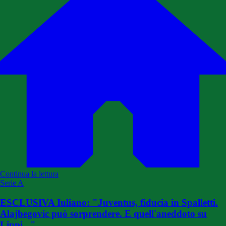
Continua la lettura
Serie A
ESCLUSIVA Iuliano: "Juventus, fiducia in Spalletti.
Alajbegovic può sorprendere. E quell'aneddoto su
Lippi..."