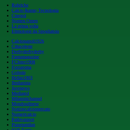
Rubriche
Calcio &amp; Tecnologia
Cinegol
Nomen Omen
La prima volta
Etimologie da Spogliatoio
Calcionapoli1926
Cittaceleste
Derbyderbyderby
Fantamagazine
FCInter1908
Forzaroma
Golssip
Hellas1903
Ilmilanista
Juvenews
Mediagol
Milanistichannel
Mondoudinese
Notiziecalciomercato
Numericalcio
Padovasport
Pianetamilan
SOS Fanta