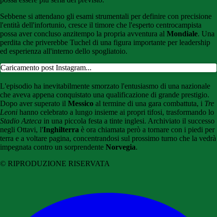
Sebbene si attendano gli esami strumentali per definire con precisione
l'entità dell'infortunio, cresce il timore che l'esperto centrocampista
possa aver concluso anzitempo la propria avventura al
Mondiale
. Una
perdita che priverebbe Tuchel di una figura importante per leadership
ed esperienza all'interno dello spogliatoio.
Caricamento post Instagram...
L'episodio ha inevitabilmente smorzato l'entusiasmo di una nazionale
che aveva appena conquistato una qualificazione di grande prestigio.
Dopo aver superato il
Messico
al termine di una gara combattuta, i
Tre
Leoni
hanno celebrato a lungo insieme ai propri tifosi, trasformando lo
Stadio Azteca
in una piccola festa a tinte inglesi. Archiviato il successo
negli Ottavi, l'
Inghilterra
è ora chiamata però a tornare con i piedi per
terra e a voltare pagina, concentrandosi sul prossimo turno che la vedrà
impegnata contro un sorprendente
Norvegia
.
© RIPRODUZIONE RISERVATA