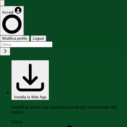
Accedi
Modifica profilo
Logout
Installa la Web App
Installa la nostra App gratuita e accedi più velocemente alle
notizie
Tocca