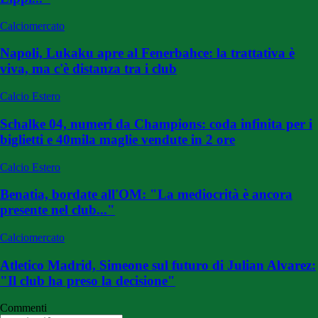
Calciomercato
Napoli, Lukaku apre al Fenerbahce: la trattativa è
viva, ma c'è distanza tra i club
Calcio Estero
Schalke 04, numeri da Champions: coda infinita per i
biglietti e 40mila maglie vendute in 2 ore
Calcio Estero
Benatia, bordate all'OM: "La mediocrità è ancora
presente nel club..."
Calciomercato
Atletico Madrid, Simeone sul futuro di Julian Alvarez:
"Il club ha preso la decisione"
Commenti