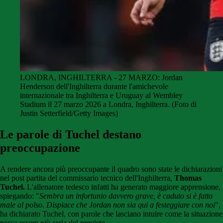
LONDRA, INGHILTERRA - 27 MARZO: Jordan
Henderson dell'Inghilterra durante l'amichevole
internazionale tra Inghilterra e Uruguay al Wembley
Stadium il 27 marzo 2026 a Londra, Inghilterra. (Foto di
Justin Setterfield/Getty Images)
Le parole di Tuchel destano
preoccupazione
A rendere ancora più preoccupante il quadro sono state le dichiarazioni
nel post partita del commissario tecnico dell'Inghilterra,
Thomas
Tuchel.
L'allenatore tedesco infatti ha generato maggiore apprensione,
spiegando: "
Sembra un infortunio davvero grave, è caduto si è fatto
male al polso. Dispiace che Jordan non sia qui a festeggiare con noi
",
ha dichiarato Tuchel, con parole che lasciano intuire come la situazione
possa essere più seria del previsto.