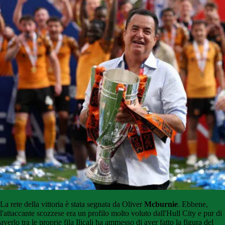
La rete della vittoria è stata segnata da Oliver
Mcburnie
. Ebbene,
l'attaccante scozzese era un profilo molto voluto dall'Hull City e pur di
averlo tra le proprie fila Ilicali ha ammesso di aver fatto la figura del