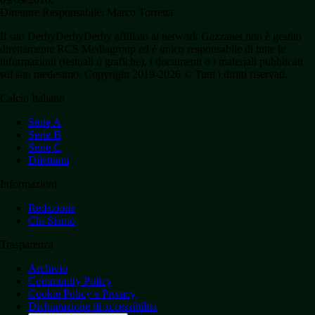
Direttore Responsabile: Marco Torretta
Il sito DerbyDerbyDerby affiliato al network Gazzanet non è gestito
direttamente RCS Mediagroup ed è unico responsabile di tutte le
informazioni (testuali o grafiche), i documenti o i materiali pubblicati
sul sito medesimo. Copyright 2019-2026 © Tutti i diritti riservati.
Calcio Italiano
Serie A
Serie B
Serie C
Dilettanti
Informazioni
Redazione
Chi Siamo
Trasparenza
Archivio
Community Policy
Cookie Policy e Privacy
Dichiarazione di accessibilità