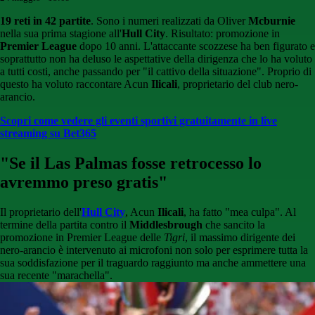
19 reti in 42 partite
. Sono i numeri realizzati da Oliver
Mcburnie
nella sua prima stagione all'
Hull City
. Risultato: promozione in
Premier League
dopo 10 anni. L'attaccante scozzese ha ben figurato e
soprattutto non ha deluso le aspettative della dirigenza che lo ha voluto
a tutti costi, anche passando per "il cattivo della situazione". Proprio di
questo ha voluto raccontare Acun
Ilicali
, proprietario del club nero-
arancio.
Scopri come vedere gli eventi sportivi gratuitamente in live
streaming su Bet365
"Se il Las Palmas fosse retrocesso lo
avremmo preso gratis"
Il proprietario dell'
Hull City
, Acun
Ilicali
, ha fatto "mea culpa". Al
termine della partita contro il
Middlesbrough
che sancito la
promozione in Premier League delle
Tigri
, il massimo dirigente dei
nero-arancio è intervenuto ai microfoni non solo per esprimere tutta la
sua soddisfazione per il traguardo raggiunto ma anche ammettere una
sua recente "marachella".