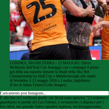
LONDRA, INGHILTERRA - 23 MAGGIO: Oliver
McBurnie dell'Hull City festeggia con i compagni il primo
gol della sua squadra durante la finale della Sky Bet
Championship tra Hull City e Middlesbrough allo stadio
di Wembley il 23 maggio 2026 a Londra, Inghilterra.
(Foto di Julian Finney/Getty Images)
Caricamento post Instagram...
E alla fine si è verificato quello che Ilicali tanto sperava: "
Ci sediamo e
guardiamo le partite del Las Palmas, e ovviamente ci dispiace per i
loro tifosi, ma quando l'altra squadra segnava, noi festeggiavamo,