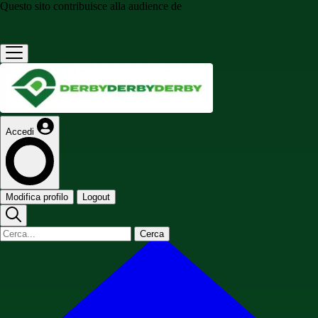
Questo sito contribuisce alla audience de
Accedi
Modifica profilo
Logout
Cerca