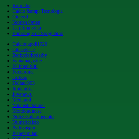
Rubriche
Calcio &amp; Tecnologia
Cinegol
Nomen Omen
La prima volta
Etimologie da Spogliatoio
Calcionapoli1926
Cittaceleste
Derbyderbyderby
Fantamagazine
FCInter1908
Forzaroma
Golssip
Hellas1903
Ilmilanista
Juvenews
Mediagol
Milanistichannel
Mondoudinese
Notiziecalciomercato
Numericalcio
Padovasport
Pianetamilan
SOS Fanta