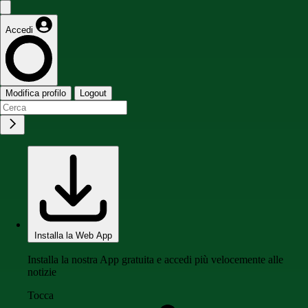
Accedi
Modifica profilo
Logout
Installa la Web App
Installa la nostra App gratuita e accedi più velocemente alle
notizie
Tocca