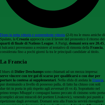
Dopo la netta vittoria e sorprendente vittoria
(2-0) tra le mura amiche di
Spalato, la
Croazia
approccia con il favore del pronostico il ritorno dei
quarti di finale di Nations League
. A Parigi,
domani sera ore 20.45
,
i balcanici proveranno a resistere al tentativo di rimonta della
Francia
,
considerata fino a pochi giorni fa tra le principali candidate al titolo.
La Francia
I blues di
Didier Deschamps
sono chiamati ad un mezza impresa:
serve vincere con tre gol di scarso per qualificarsi o con due per
portare la contesa ai supplementari
. Nella sfida di andata la
Francia
,
pur dominando a livello di possesso palla, di fatto ha chiuso con soli
due tiri in porta in più rispetto agli avversari (6 vs 4). Soprattutto nel
primo tempo Mbappé e compagni hanno peccato di cinismo sotto porta
(complici alcuni miracoli del portiere Livakovic), venendo poi puniti a
ripetizione dagli avversari. Domani sera alla Francia servirà risvegliare