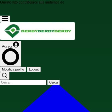
Questo sito contribuisce alla audience de
Accedi
Modifica profilo
Logout
Cerca