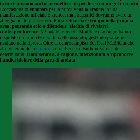
turno e possono anche permettersi di perdere con un gol di scarto
.
L'occasione di eliminare per la prima volta la Francia in una
manifestazione ufficiale è grande, ma i balcanici dovranno avere un
atteggiamento propositivo.
Farsi schiacciare troppo nella propria
area, pensando solo a difendersi, rischia di rivelarsi
controproducente
. A Spalato, giovedì, Modric e compagni hanno
disputato un primo tempo di livello assoluto, gestendo poi bene il
risultato nella ripresa. Oltre al centrocampista del Real Madrid anche
altri veterani della
Croazia
come Perisic e Budimir sono stati
determinanti.
Dalic sembra, a ragione, intenzionato a riproporre
l'undici titolare della gara di andata
.