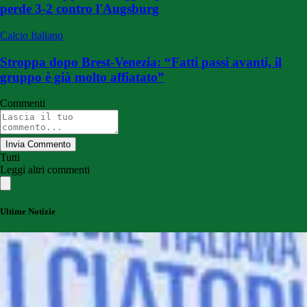
perde 3-2 contro l'Augsburg
Calcio Italiano
Stroppa dopo Brest-Venezia: “Fatti passi avanti, il
gruppo è già molto affiatato”
Commenti
Invia Commento
Tutti
Leggi altri commenti
Ultime Notizie