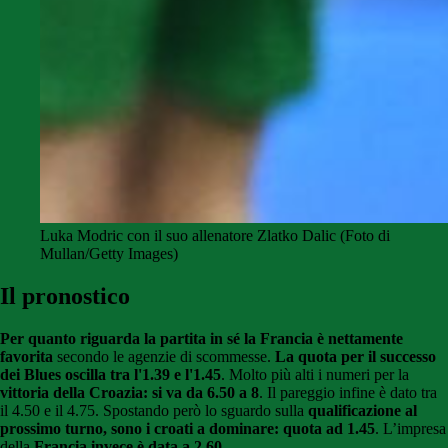
Luka Modric con il suo allenatore Zlatko Dalic (Foto di
Mullan/Getty Images)
Il pronostico
Per quanto riguarda la partita in sé la Francia è nettamente
favorita
secondo le agenzie di scommesse.
La quota per il successo
dei Blues oscilla tra l'1.39 e l'1.45
. Molto più alti i numeri per la
vittoria della Croazia: si va da 6.50 a 8
. Il pareggio infine è dato tra
il 4.50 e il 4.75. Spostando però lo sguardo sulla
qualificazione al
prossimo turno, sono i croati a dominare: quota ad 1.45
. L’impresa
della
Francia invece è data a 2.60
.