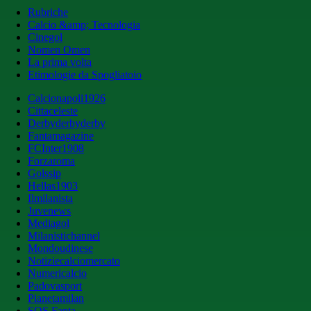
Rubriche
Calcio &amp; Tecnologia
Cinegol
Nomen Omen
La prima volta
Etimologie da Spogliatoio
Calcionapoli1926
Cittaceleste
Derbyderbyderby
Fantamagazine
FCInter1908
Forzaroma
Golssip
Hellas1903
Ilmilanista
Juvenews
Mediagol
Milanistichannel
Mondoudinese
Notiziecalciomercato
Numericalcio
Padovasport
Pianetamilan
SOS Fanta