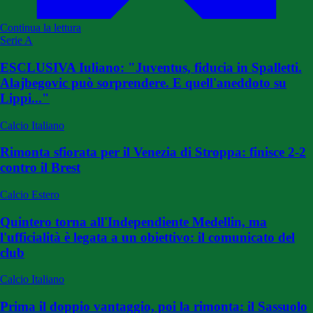
Continua la lettura
Serie A
ESCLUSIVA Iuliano: "Juventus, fiducia in Spalletti.
Alajbegovic può sorprendere. E quell'aneddoto su
Lippi..."
Calcio Italiano
Rimonta sfiorata per il Venezia di Stroppa: finisce 2-2
contro il Brest
Calcio Estero
Quintero torna all'Independiente Medellin, ma
l'ufficialità è legata a un obiettivo: il comunicato del
club
Calcio Italiano
Prima il doppio vantaggio, poi la rimonta: il Sassuolo