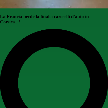
La Francia perde la finale: caroselli d'auto in
Corsica...!