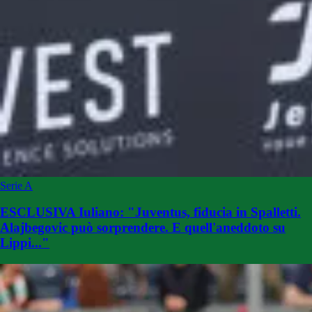
Serie A
ESCLUSIVA Iuliano: "Juventus, fiducia in Spalletti.
Alajbegovic può sorprendere. E quell'aneddoto su
Lippi..."