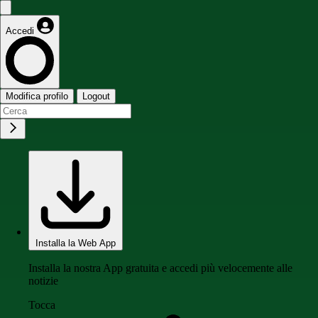
Accedi
Modifica profilo
Logout
Installa la Web App
Installa la nostra App gratuita e accedi più velocemente alle
notizie
Tocca