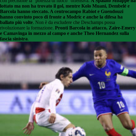
con precisione la "potenza di fuoco" offensiva.
A Spalato Mbappé ha
lottato ma non ha trovato il gol, mentre Kolo Muani, Dembelé e
Barcola hanno steccato. A centrocampo Rabiot e Guendouzi
hanno convinto poco di fronte a Modric e anche la difesa ha
ballato più volte
. Non è da escludere che Deschamps possa
rivoluzionare la formazione.
Pronti Barcola in attacco, Zaire-Emery
e Camavinga in mezzo al campo e anche Theo Hernandez sulla
fascia sinistra
.