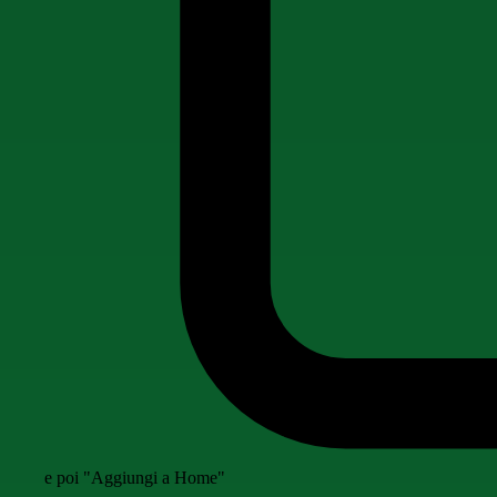
e poi "Aggiungi a Home"