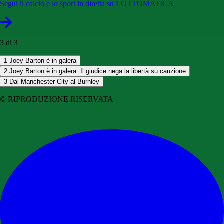
Segui il calcio e lo sport in diretta su LOTTOMATICA
3 di 3
1
Joey Barton è in galera
2
Joey Barton è in galera. Il giudice nega la libertà su cauzione
3
Dal Manchester City al Burnley
© RIPRODUZIONE RISERVATA