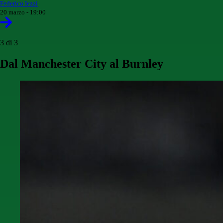
Federico Iezzi
20 marzo - 19:00
3 di 3
Dal Manchester City al Burnley