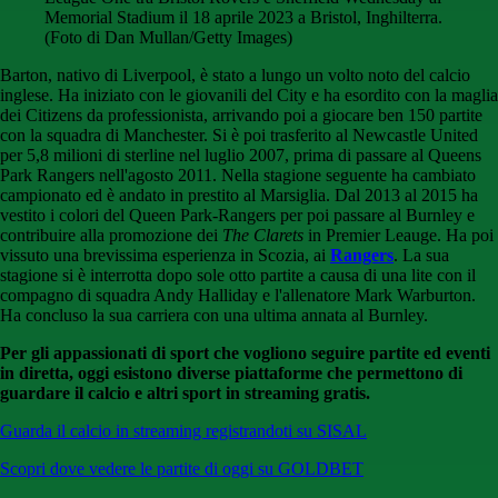
Memorial Stadium il 18 aprile 2023 a Bristol, Inghilterra.
(Foto di Dan Mullan/Getty Images)
Barton, nativo di Liverpool, è stato a lungo un volto noto del calcio
inglese. Ha iniziato con le giovanili del City e ha esordito con la maglia
dei Citizens da professionista, arrivando poi a giocare ben 150 partite
con la squadra di Manchester. Si è poi trasferito al Newcastle United
per 5,8 milioni di sterline nel luglio 2007, prima di passare al Queens
Park Rangers nell'agosto 2011. Nella stagione seguente ha cambiato
campionato ed è andato in prestito al Marsiglia. Dal 2013 al 2015 ha
vestito i colori del Queen Park-Rangers per poi passare al Burnley e
contribuire alla promozione dei
The Clarets
in Premier Leauge. Ha poi
vissuto una brevissima esperienza in Scozia, ai
Rangers
. La sua
stagione si è interrotta dopo sole otto partite a causa di una lite con il
compagno di squadra Andy Halliday e l'allenatore Mark Warburton.
Ha concluso la sua carriera con una ultima annata al Burnley.
Per gli appassionati di sport che vogliono seguire partite ed eventi
in diretta, oggi esistono diverse piattaforme che permettono di
guardare il calcio e altri sport in streaming gratis.
Guarda il calcio in streaming registrandoti su SISAL
Scopri dove vedere le partite di oggi su GOLDBET