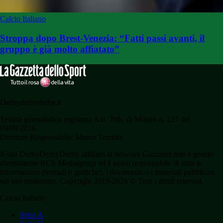
Calcio Italiano
Stroppa dopo Brest-Venezia: “Fatti passi avanti, il
gruppo è già molto affiatato”
Derbyderbyderby.it
Testata giornalistica registrata Aut. Trib. di Milano n. 227 del
09/09/2016.
Direttore Responsabile: Marco Torretta
Il sito DerbyDerbyDerby affiliato al network Gazzanet non è gestito
direttamente RCS Mediagroup ed è unico responsabile di tutte le
informazioni (testuali o grafiche), i documenti o i materiali pubblicati
sul sito medesimo. Copyright 2019-2026 © Tutti i diritti riservati.
Calcio Italiano
Serie A