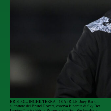
BRISTOL, INGHILTERRA - 18 APRILE: Joey Barton,
allenatore del Bristol Rovers, osserva la partita di Sky Bet
League One tra Bristol Rovers e Sheffield Wednesday al