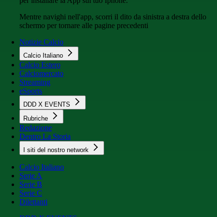
per installare la App sul tuo Iphone.
Mentre navighi nell'app, scorri il dito da sinistra a destra dello
schermo per tornare alle pagine precedenti
Notizie Calcio
Calcio Italiano
Calcio Estero
Calciomercato
Streaming
eSports
DDD X EVENTS
Rubriche
Redazione
Dentro La Storia
I siti del nostro network
Calcio Italiano
Serie A
Serie B
Serie C
Dilettanti