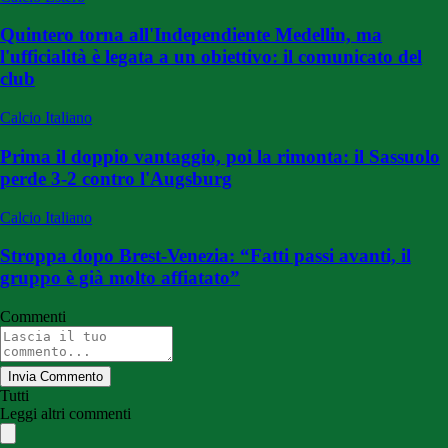
Quintero torna all'Independiente Medellin, ma
l'ufficialità è legata a un obiettivo: il comunicato del
club
Calcio Italiano
Prima il doppio vantaggio, poi la rimonta: il Sassuolo
perde 3-2 contro l'Augsburg
Calcio Italiano
Stroppa dopo Brest-Venezia: “Fatti passi avanti, il
gruppo è già molto affiatato”
Commenti
Invia Commento
Tutti
Leggi altri commenti