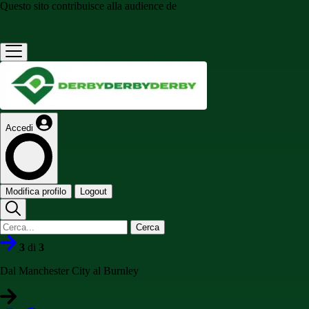
Questo sito contribuisce alla audience de
Accedi
Modifica profilo
Logout
Cerca
3
di
3
Dal Manchester City al Burnley