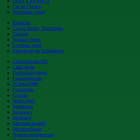
DDD X EVENTS
Cur in Campo
Nazionale Attori
Rubriche
Calcio &amp; Tecnologia
Cinegol
Nomen Omen
La prima volta
Etimologie da Spogliatoio
Calcionapoli1926
Cittaceleste
Derbyderbyderby
Fantamagazine
FCInter1908
Forzaroma
Golssip
Hellas1903
Ilmilanista
Juvenews
Mediagol
Milanistichannel
Mondoudinese
Notiziecalciomercato