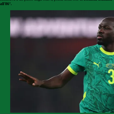
all'86°.