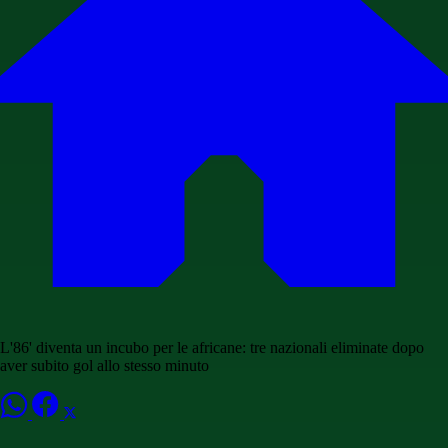
L'86' diventa un incubo per le africane: tre nazionali eliminate dopo
aver subito gol allo stesso minuto