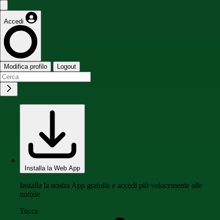
Accedi
Modifica profilo
Logout
Installa la Web App
Installa la nostra App gratuita e accedi più velocemente alle
notizie
Tocca