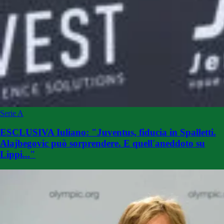
Serie A
ESCLUSIVA Iuliano: "Juventus, fiducia in Spalletti.
Alajbegovic può sorprendere. E quell'aneddoto su
Lippi..."