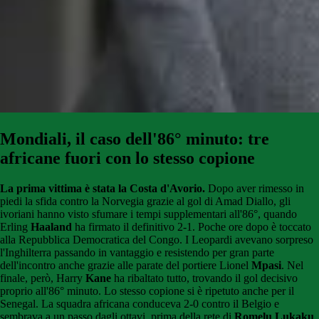
Mondiali, il caso dell'86° minuto: tre
africane fuori con lo stesso copione
La prima vittima è stata la Costa d'Avorio.
Dopo aver rimesso in
piedi la sfida contro la Norvegia grazie al gol di Amad Diallo, gli
ivoriani hanno visto sfumare i tempi supplementari all'86°, quando
Erling
Haaland
ha firmato il definitivo 2-1. Poche ore dopo è toccato
alla Repubblica Democratica del Congo. I Leopardi avevano sorpreso
l'Inghilterra passando in vantaggio e resistendo per gran parte
dell'incontro anche grazie alle parate del portiere Lionel
Mpasi
. Nel
finale, però, Harry
Kane
ha ribaltato tutto, trovando il gol decisivo
proprio all'86° minuto. Lo stesso copione si è ripetuto anche per il
Senegal. La squadra africana conduceva 2-0 contro il Belgio e
sembrava a un passo dagli ottavi, prima della rete di
Romelu Lukaku