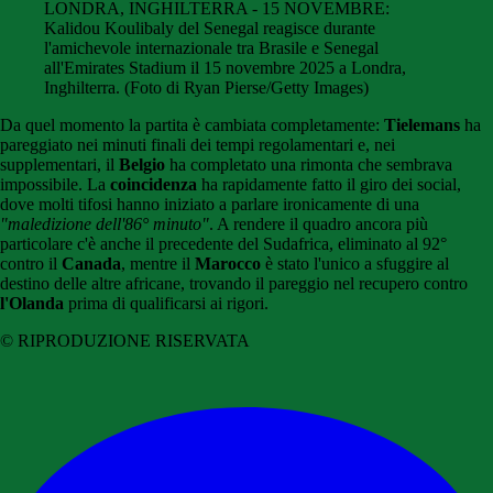
LONDRA, INGHILTERRA - 15 NOVEMBRE:
Kalidou Koulibaly del Senegal reagisce durante
l'amichevole internazionale tra Brasile e Senegal
all'Emirates Stadium il 15 novembre 2025 a Londra,
Inghilterra. (Foto di Ryan Pierse/Getty Images)
Da quel momento la partita è cambiata completamente:
Tielemans
ha
pareggiato nei minuti finali dei tempi regolamentari e, nei
supplementari, il
Belgio
ha completato una rimonta che sembrava
impossibile. La
coincidenza
ha rapidamente fatto il giro dei social,
dove molti tifosi hanno iniziato a parlare ironicamente di una
"maledizione dell'86° minuto"
. A rendere il quadro ancora più
particolare c'è anche il precedente del Sudafrica, eliminato al 92°
contro il
Canada
, mentre il
Marocco
è stato l'unico a sfuggire al
destino delle altre africane, trovando il pareggio nel recupero contro
l'Olanda
prima di qualificarsi ai rigori.
© RIPRODUZIONE RISERVATA