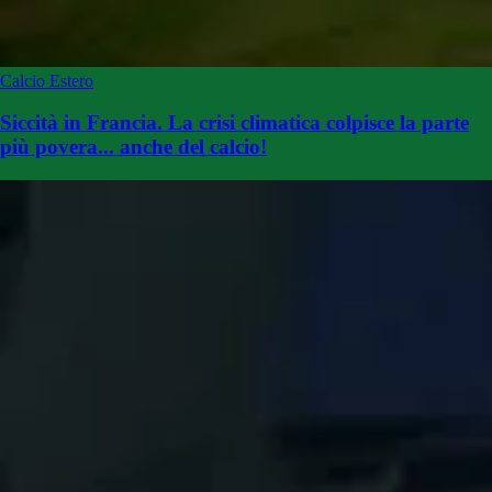
Calcio Estero
Siccità in Francia. La crisi climatica colpisce la parte
più povera... anche del calcio!