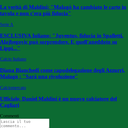
La verità di Maldini: "Malagò ha cambiato le carte in
tavola e non c'era più fiducia"
Serie A
ESCLUSIVA Iuliano: "Juventus, fiducia in Spalletti.
Alajbegovic può sorprendere. E quell'aneddoto su
Lippi..."
Calcio Italiano
Diana Bianchedi come capodelegazione degli Azzurri,
Malagò : "Sarà una rivoluzione"
Calciomercato
Ufficiale, Daniel Maldini è un nuovo calciatore del
Cagliari
Commenti