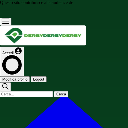
Questo sito contribuisce alla audience de
Accedi
Modifica profilo
Logout
Cerca