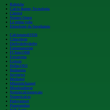
Rubriche
Calcio &amp; Tecnologia
Cinegol
Nomen Omen
La prima volta
Etimologie da Spogliatoio
Calcionapoli1926
Cittaceleste
Derbyderbyderby
Fantamagazine
FCInter1908
Forzaroma
Golssip
Hellas1903
Ilmilanista
Juvenews
Mediagol
Milanistichannel
Mondoudinese
Notiziecalciomercato
Numericalcio
Padovasport
Pianetamilan
SOS Fanta