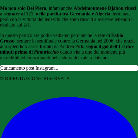
Ma non solo Del Piero
, infatti anche
Abdelmoumene Djabou
riuscì
a segnare al 121' nella partita tra Germania e Algeria
, terminata
però con la vittoria dei tedeschi che sono riusciti a resistere tenendo il
risultato sul 2-1.
In questo particolare podio vediamo però anche la rete di
Fabio
Grosso
, sempre in semifinale contro la Germania nel 2006, che grazie
allo splendido assist fornito da Andrea Pirlo
segnò il gol dell'1-0 due
minuti prima di
Pinturicchio
dando vita a uno dei momenti più
incredibili ed emozionanti nella storia del calcio italiano.
Caricamento post Instagram...
© RIPRODUZIONE RISERVATA