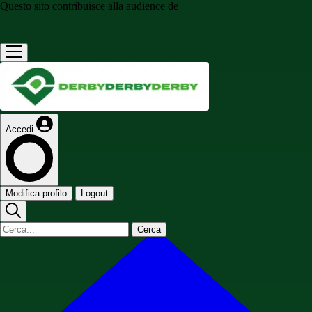
Questo sito contribuisce alla audience de
Accedi
Modifica profilo
Logout
Cerca