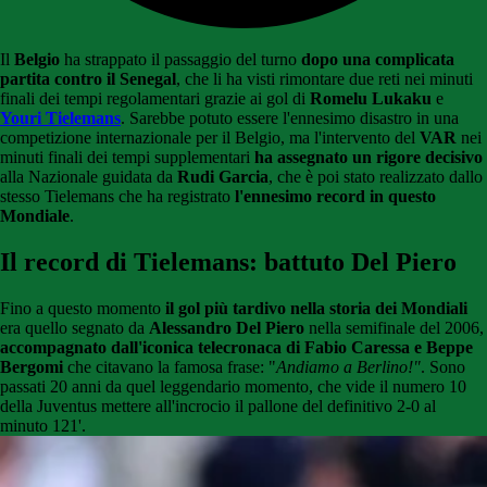
Il
Belgio
ha strappato il passaggio del turno
dopo una complicata
partita contro il Senegal
, che li ha visti rimontare due reti nei minuti
finali dei tempi regolamentari grazie ai gol di
Romelu Lukaku
e
Youri Tielemans
. Sarebbe potuto essere l'ennesimo disastro in una
competizione internazionale per il Belgio, ma l'intervento del
VAR
nei
minuti finali dei tempi supplementari
ha assegnato un rigore decisivo
alla Nazionale guidata da
Rudi Garcia
, che è poi stato realizzato dallo
stesso Tielemans che ha registrato
l'ennesimo record in questo
Mondiale
.
Il record di Tielemans: battuto Del Piero
Fino a questo momento
il gol più tardivo nella storia dei Mondiali
era quello segnato da
Alessandro Del Piero
nella semifinale del 2006,
accompagnato dall'iconica telecronaca di Fabio Caressa e Beppe
Bergomi
che citavano la famosa frase: "
Andiamo a Berlino!"
. Sono
passati 20 anni da quel leggendario momento, che vide il numero 10
della Juventus mettere all'incrocio il pallone del definitivo 2-0 al
minuto 121'.