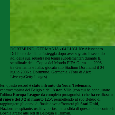
DORTMUND, GERMANIA - 04 LUGLIO: Alessandro
Del Piero dell'Italia festeggia dopo aver segnato il secondo
gol della sua squadra nei tempi supplementari durante la
semifinale della Coppa del Mondo FIFA Germania 2006
tra Germania e Italia, giocata allo Stadium Dortmund il 04
luglio 2006 a Dortmund, Germania. (Foto di Alex
Livesey/Getty Images)
Ieri questo record
è stato infranto da Youri Tielemans
,
centrocampista del Belgio e dell'
Aston Villa
(con cui ha conquistato
l'ultima
Europa League
da completo protagonista) che
ha realizzato
il rigore del 3-2 al minuto 125'
, permettendo al suo Belgio di
raggiungere gli ottavi di finale dove affronterà gli
Stati Uniti
,
Nazionale ospitante, usciti vittoriosi nella sfida di questa notte contro la
Bosnia grazie alle reti di Balogun e Tillman.