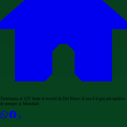
Tielemans al 125' batte il record di Del Piero: il suo è il gol più tardivo
di sempre ai Mondiali