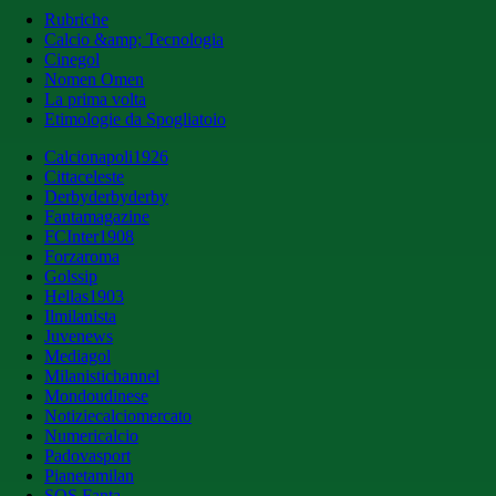
Rubriche
Calcio &amp; Tecnologia
Cinegol
Nomen Omen
La prima volta
Etimologie da Spogliatoio
Calcionapoli1926
Cittaceleste
Derbyderbyderby
Fantamagazine
FCInter1908
Forzaroma
Golssip
Hellas1903
Ilmilanista
Juvenews
Mediagol
Milanistichannel
Mondoudinese
Notiziecalciomercato
Numericalcio
Padovasport
Pianetamilan
SOS Fanta