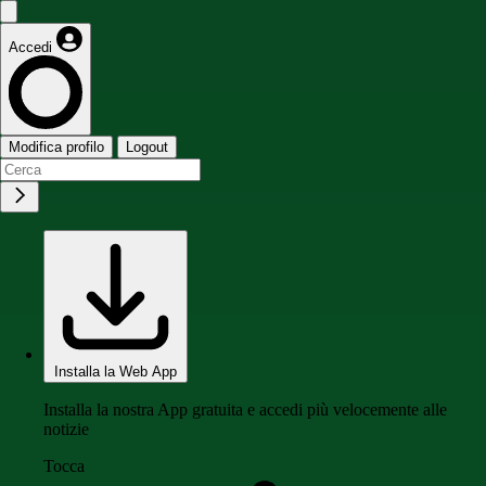
Accedi
Modifica profilo
Logout
Installa la Web App
Installa la nostra App gratuita e accedi più velocemente alle
notizie
Tocca