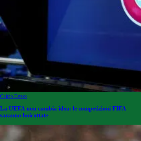
Calcio Estero
La UEFA non cambia idea: le competizioni FIFA
saranno boicottate