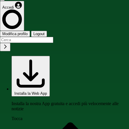
Accedi
Modifica profilo
Logout
Installa la Web App
Installa la nostra App gratuita e accedi più velocemente alle
notizie
Tocca