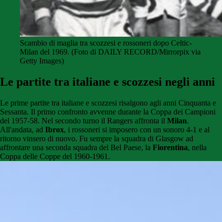
Scambio di maglia tra scozzesi e rossoneri dopo Celtic-
Milan del 1969. (Foto di DAILY RECORD/Mirrorpix via
Getty Images)
Le partite tra italiane e scozzesi negli anni
Le prime partite tra italiane e scozzesi risalgono agli anni Cinquanta e
Sessanta. Il primo confronto avvenne durante la Coppa dei Campioni
del 1957-58. Nel secondo turno il Rangers affronta il
Milan
.
All'andata, ad
Ibrox
, i rossoneri si imposero con un sonoro 4-1 e al
ritorno vinsero di nuovo. Fu sempre la squadra di Glasgow ad
affrontare una seconda squadra del Bel Paese, la
Fiorentina
, nella
Coppa delle Coppe del 1960-1961.