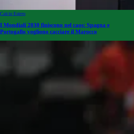
Calcio Estero
I Mondiali 2030 finiscono nel caos: Spagna e
Portogallo vogliono cacciare il Marocco