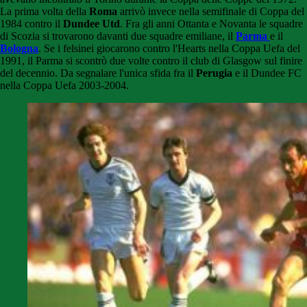
La prima volta della
Roma
arrivò invece nella semifinale di Coppa del
1984 contro il
Dundee Utd
. Fra gli anni Ottanta e Novanta le squadre
di Scozia si trovarono davanti due squadre emiliane, il
Parma
e il
Bologna
. Se i felsinei giocarono contro l'Hearts nella Coppa Uefa del
1991, il Parma si scontrò due volte contro il club di Glasgow sul finire
del decennio. Da segnalare l'unica sfida fra il
Perugia
e il Dundee FC
nella Coppa Uefa 2003-2004.