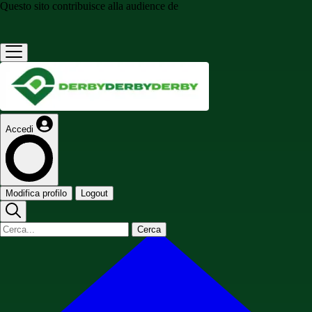
Questo sito contribuisce alla audience de
Accedi
Modifica profilo
Logout
Cerca