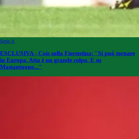
Serie A
ESCLUSIVA - Cois sulla Fiorentina: "Si può tornare
in Europa. Atta è un grande colpo. E su
Mastantuono..."