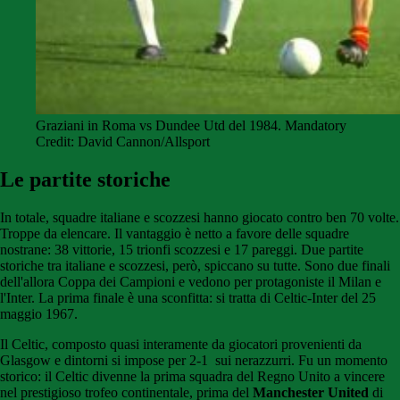
Graziani in Roma vs Dundee Utd del 1984. Mandatory
Credit: David Cannon/Allsport
Le partite storiche
In totale, squadre italiane e scozzesi hanno giocato contro ben 70 volte.
Troppe da elencare. Il vantaggio è netto a favore delle squadre
nostrane: 38 vittorie, 15 trionfi scozzesi e 17 pareggi. Due partite
storiche tra italiane e scozzesi, però, spiccano su tutte. Sono due finali
dell'allora Coppa dei Campioni e vedono per protagoniste il Milan e
l'Inter. La prima finale è una sconfitta: si tratta di Celtic-Inter del 25
maggio 1967.
Il Celtic, composto quasi interamente da giocatori provenienti da
Glasgow e dintorni si impose per 2-1 sui nerazzurri. Fu un momento
storico: il Celtic divenne la prima squadra del Regno Unito a vincere
nel prestigioso trofeo continentale, prima del
Manchester United
di