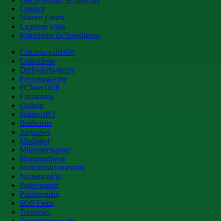
Cinegol
Nomen Omen
La prima volta
Etimologie da Spogliatoio
Calcionapoli1926
Cittaceleste
Derbyderbyderby
Fantamagazine
FCInter1908
Forzaroma
Golssip
Hellas1903
Ilmilanista
Juvenews
Mediagol
Milanistichannel
Mondoudinese
Notiziecalciomercato
Numericalcio
Padovasport
Pianetamilan
SOS Fanta
Toronews
Tuttobolognaweb