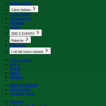
Notizie Calcio
Calcio Italiano
Calcio Estero
Calciomercato
Streaming
eSports
DDD X EVENTS
Rubriche
Redazione
I siti del nostro network
Calcio Italiano
Serie A
Serie B
Serie C
Dilettanti
DDD X EVENTS
Cur in Campo
Nazionale Attori
Rubriche
Calcio &amp; Tecnologia