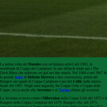
La prima volta del
Dundee
con un'italiana arrivò nel 1963, in
semifinale di Coppa dei Campioni: fu una debacle totale per i
The
Dark Blues
che subirono sei gol nei due match. Nel 1964 e nel 1967 fu
la grande
Inter
di
Helenio Herrera
a fare conoscenza, prima del
Rangers nei quarti di Coppa Campioni e poi del
Celtic
nella storica
finale del 1967. Negli anni seguenti, fra Coppa Uefa e Coppa delle
Coppe, tocca anche alla
Juventus
e al
Torino
sfidare gli scozzesi.
La Juventus si trova contro l'
Hibernian
nella Coppa Uefa del 1975 e il
Rangers nella Coppa Campioni del 1979. Rangers che, nel 1971,
avevano incontrato il Torino durante la Coppa delle Coppe del 1972.