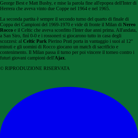
George Best e Matt Busby, e mise la parola fine all'epopea dell'Inter di
Herrera che aveva vinto due Coppe nel 1964 e nel 1965.
La seconda partita è sempre il secondo turno del quarto di finale di
Coppa dei Campioni del 1969-1970 e vide di fronte il Milan di
Nereo
Rocco
e il Celtic che aveva sconfitto l'Inter due anni prima. All'andata,
a San Siro, finì 0-0 e i rossoneri si giocarono tutto in casa degli
scozzesi: al
Celtic Park
Pierino Prati porta in vantaggio i suoi al 12°
minuti e gli uomini di Rocco giocano un match di sacrificio e
contenimento. Il Milan passa il turno per poi vincere il torneo contro i
futuri giovani campioni dell'
Ajax
.
© RIPRODUZIONE RISERVATA