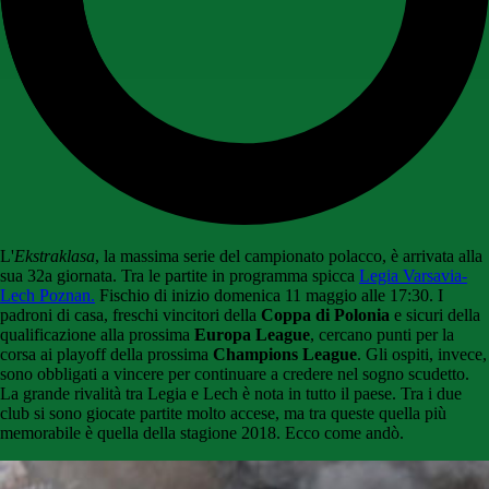
L'
Ekstraklasa
, la massima serie del campionato polacco, è arrivata alla
sua 32a giornata. Tra le partite in programma spicca
Legia Varsavia-
Lech Poznan.
Fischio di inizio domenica 11 maggio alle 17:30. I
padroni di casa, freschi vincitori della
Coppa di Polonia
e sicuri della
qualificazione alla prossima
Europa League
, cercano punti per la
corsa ai playoff della prossima
Champions League
. Gli ospiti, invece,
sono obbligati a vincere per continuare a credere nel sogno scudetto.
La grande rivalità tra Legia e Lech è nota in tutto il paese. Tra i due
club si sono giocate partite molto accese, ma tra queste quella più
memorabile è quella della stagione 2018. Ecco come andò.