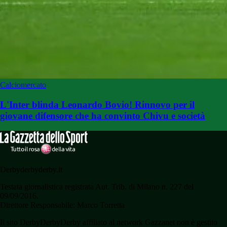
Calciomercato
L'Inter blinda Leonardo Bovio! Rinnovo per il
giovane difensore che ha convinto Chivu e società
Derbyderbyderby.it
Testata giornalistica registrata Aut. Trib. di Milano n. 227 del
09/09/2016.
Direttore Responsabile: Marco Torretta
Il sito DerbyDerbyDerby affiliato al network Gazzanet non è gestito