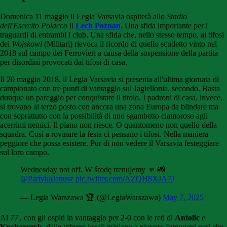
Domenica 11 maggio il Legia Varsavia ospiterà allo
Stadio
dell'Esercito Polacco
il
Lech Poznan
. Una sfida importante per i
traguardi di entrambi i club. Una sfida che, nello stesso tempo, ai tifosi
dei
Wojskowi
(Militari) rievoca il ricordo di quello scudetto vinto nel
2018 sul campo dei Ferrovieri a causa della sospensione della partita
per disordini provocati dai tifosi di casa.
Il 20 maggio 2018, il Legia Varsavia si presenta all'ultima giornata di
campionato con tre punti di vantaggio sul Jagiellonia, secondo. Basta
dunque un pareggio per conquistare il titolo. I padroni di casa, invece,
si trovano al terzo posto con ancora una zona Europa da blindare ma
con soprattutto con la possibilità di uno sgambetto clamoroso agli
acerrimi nemici. Il piano non riesce. O quantomeno non quello della
squadra. Così a rovinare la festa ci pensano i tifosi. Nella maniera
peggiore che possa esistere. Pur di non vedere il Varsavia festeggiare
sul loro campo.
Wednesday not off. W środę trenujemy 👊 📸
@PartykaJanusz
pic.twitter.com/AZQH8XJA7J
— Legia Warszawa 🏆 (@LegiaWarszawa)
May 7, 2025
Al 77', con gli ospiti in vantaggio per 2-0 con le reti di
Antolic
e
Kucharczyk
, dalle tribune locali iniziano a piovere fumogeni neri che