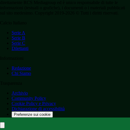
direttamente RCS Mediagroup ed è unico responsabile di tutte le
informazioni (testuali o grafiche), i documenti o i materiali pubblicati
sul sito medesimo. Copyright 2019-2026 © Tutti i diritti riservati.
Calcio Italiano
Serie A
Serie B
Serie C
Dilettanti
Informazioni
Redazione
Chi Siamo
Trasparenza
Archivio
Community Policy
Cookie Policy e Privacy
Dichiarazione di accessibilità
Preferenze sui cookie