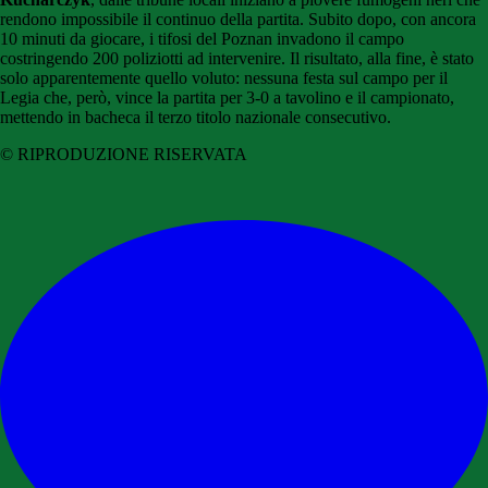
rendono impossibile il continuo della partita. Subito dopo, con ancora
10 minuti da giocare, i tifosi del Poznan invadono il campo
costringendo 200 poliziotti ad intervenire. Il risultato, alla fine, è stato
solo apparentemente quello voluto: nessuna festa sul campo per il
Legia che, però, vince la partita per 3-0 a tavolino e il campionato,
mettendo in bacheca il terzo titolo nazionale consecutivo.
© RIPRODUZIONE RISERVATA