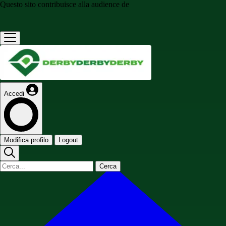
Questo sito contribuisce alla audience de
Accedi
Modifica profilo
Logout
Cerca