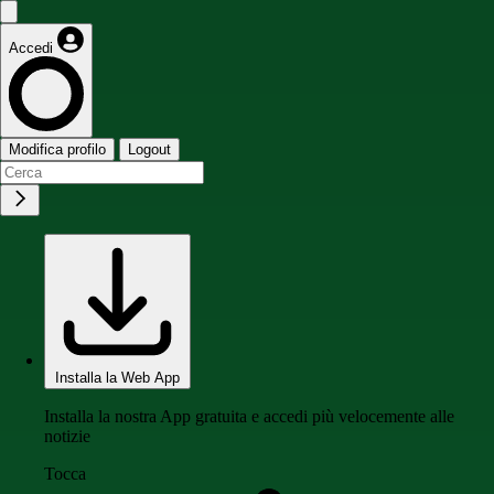
Accedi
Modifica profilo
Logout
Installa la Web App
Installa la nostra App gratuita e accedi più velocemente alle
notizie
Tocca