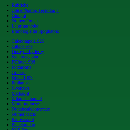
Rubriche
Calcio &amp; Tecnologia
Cinegol
Nomen Omen
La prima volta
Etimologie da Spogliatoio
Calcionapoli1926
Cittaceleste
Derbyderbyderby
Fantamagazine
FCInter1908
Forzaroma
Golssip
Hellas1903
Ilmilanista
Juvenews
Mediagol
Milanistichannel
Mondoudinese
Notiziecalciomercato
Numericalcio
Padovasport
Pianetamilan
SOS Fanta