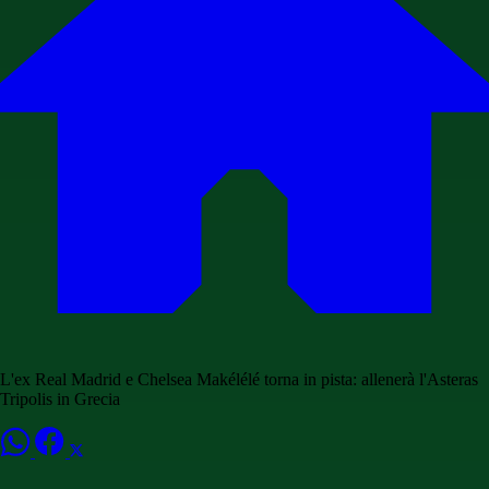
L'ex Real Madrid e Chelsea Makélélé torna in pista: allenerà l'Asteras
Tripolis in Grecia