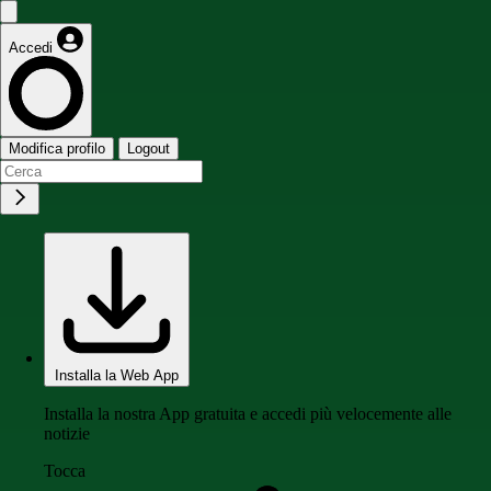
Accedi
Modifica profilo
Logout
Installa la Web App
Installa la nostra App gratuita e accedi più velocemente alle
notizie
Tocca