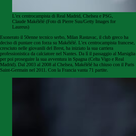
L'ex centrocampista di Real Madrid, Chelsea e PSG,
Claude Makélélé (Foto di Pierre Suu/Getty Images for
Laureus)
Esonerato il 50enne tecnico serbo, Milan Rastavac, il club greco ha
deciso di puntare con forza su Makélélé. L'ex centrocampista francese,
cresciuto nelle giovanili del Brest, ha iniziato la sua carriera
professionistica da calciatore nel Nantes. Da lì il passaggio al Marsiglia
per poi proseguire la sua avventura in Spagna (Celta Vigo e Real
Madrid). Dal 2003 al 2008 al Chelsea, Makélélé ha chiuso con il Paris
Saint-Germain nel 2011. Con la Francia vanta 71 partite.