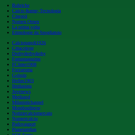
Rubriche
Calcio &amp; Tecnologia
Cinegol
Nomen Omen
La prima volta
Etimologie da Spogliatoio
Calcionapoli1926
Cittaceleste
Derbyderbyderby
Fantamagazine
FCInter1908
Forzaroma
Golssip
Hellas1903
Ilmilanista
Juvenews
Mediagol
Milanistichannel
Mondoudinese
Notiziecalciomercato
Numericalcio
Padovasport
Pianetamilan
SOS Fanta