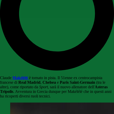
Claude
Makélélé
è tornato in pista. Il 51enne ex centrocampista
francese di
Real Madrid
,
Chelsea
e
Paris Saint-Germain
(tra le
altre), come riportato da
Sport
, sarà il nuovo allenatore dell'
Asteras
Tripolis
. Avventura in Grecia dunque per Makélélé che in questi anni
ha ricoperti diversi ruoli tecnici.