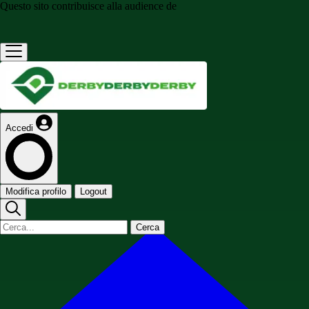
Questo sito contribuisce alla audience de
Accedi
Modifica profilo
Logout
Cerca