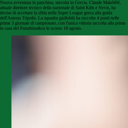
Nuova avventura in panchina, stavolta in Grecia. Claude Makélélé,
attuale direttore tecnico della nazionale di Saint Kitts e Nevis, ha
deciso di accettare la sfida nella Super League greca alla guida
dell'Asteras Tripolis. La squadra gialloblù ha raccolto 4 punti nelle
prime 3 giornate di campionato, con l'unica vittoria raccolta alla prima
in casa del Panathinaikos lo scorso 18 agosto.