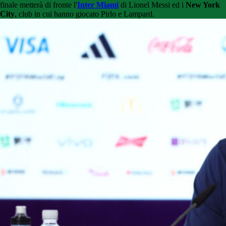
finale metterà di fronte l'
Inter Miami
di Lionel Messi ed i
New York
City
, club in cui hanno giocato Pirlo e Lampard.