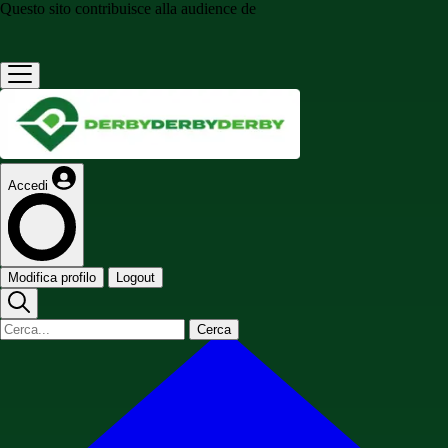
Questo sito contribuisce alla audience de
Accedi
Modifica profilo
Logout
Cerca