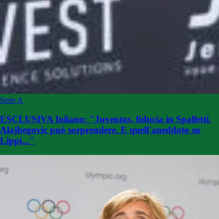
Serie A
ESCLUSIVA Iuliano: "Juventus, fiducia in Spalletti.
Alajbegovic può sorprendere. E quell'aneddoto su
Lippi..."