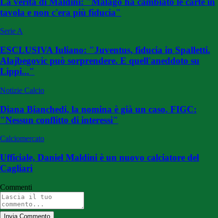
La verità di Maldini: "Malagò ha cambiato le carte in
tavola e non c'era più fiducia"
Serie A
ESCLUSIVA Iuliano: "Juventus, fiducia in Spalletti.
Alajbegovic può sorprendere. E quell'aneddoto su
Lippi..."
Notizie Calcio
Diana Bianchedi, la nomina è già un caso. FIGC:
"Nessun conflitto di interessi"
Calciomercato
Ufficiale, Daniel Maldini è un nuovo calciatore del
Cagliari
Commenti
Invia Commento