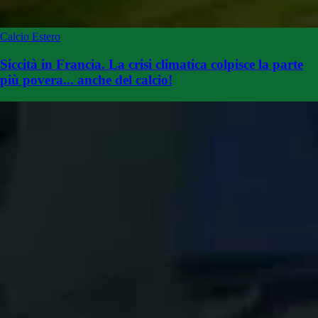
Calcio Estero
Siccità in Francia. La crisi climatica colpisce la parte
più povera... anche del calcio!