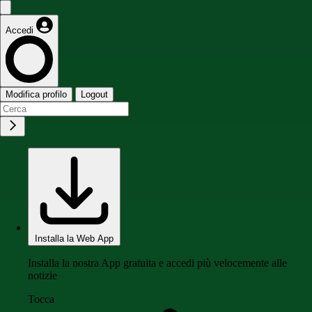
Accedi
Modifica profilo
Logout
Installa la Web App
Installa la nostra App gratuita e accedi più velocemente alle
notizie
Tocca