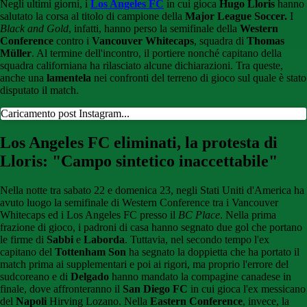
Negli ultimi giorni, i
Los Angeles FC
in cui gioca
Hugo Lloris
hanno
salutato la corsa al titolo di campione della
Major League Soccer.
I
Black and Gold
, infatti, hanno perso la semifinale della
Western
Conference
contro i
Vancouver Whitecaps
, squadra di
Thomas
Müller
. Al termine dell'incontro, il portiere nonché capitano della
squadra californiana ha rilasciato alcune dichiarazioni. Tra queste,
anche una
lamentela
nei confronti del terreno di gioco sul quale è stato
disputato il match.
Caricamento post Instagram...
Los Angeles FC eliminati, la protesta di
Lloris: "Campo sintetico inaccettabile"
Nella notte tra sabato 22 e domenica 23, negli Stati Uniti d'America ha
avuto luogo la semifinale di Western Conference tra i Vancouver
Whitecaps ed i Los Angeles FC presso il
BC Place
. Nella prima
frazione di gioco, i padroni di casa hanno segnato due gol che portano
le firme di
Sabbi
e
Laborda
. Tuttavia, nel secondo tempo l'ex
capitano del
Tottenham Son
ha segnato la doppietta che ha portato il
match prima ai supplementari e poi ai rigori, ma proprio l'errore del
sudcoreano e di
Delgado
hanno mandato la compagine canadese in
finale, dove affronteranno il
San Diego FC
in cui gioca l'ex messicano
del
Napoli
Hirving Lozano. Nella
Eastern Conference
, invece, la