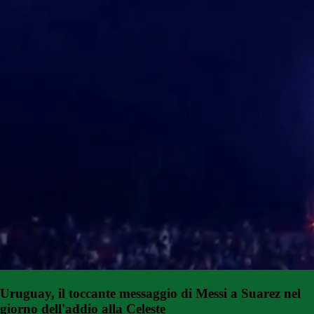
Uruguay, il toccante messaggio di Messi a Suarez nel
giorno dell'addio alla Celeste