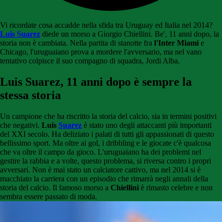
Vi ricordate cosa accadde nella sfida tra Uruguay ed Italia nel 2014?
Luis Suarez
diede un morso a Giorgio Chiellini. Be', 11 anni dopo, la
storia non è cambiata. Nella partita di stanotte fra
l'Inter Miami
e
Chicago, l'uruguaiano prova a mordere l'avversario, ma nel vano
tentativo colpisce il suo compagno di squadra, Jordi Alba.
Luis Suarez, 11 anni dopo è sempre la
stessa storia
Un campione che ha riscritto la storia del calcio, sia in termini positivi
che negativi.
Luis
Suarez
è stato uno degli attaccanti più importanti
del XXI secolo. Ha deliziato i palati di tutti gli appassionati di questo
bellissimo sport. Ma oltre ai gol, i dribbling e le giocate c'è qualcosa
che va oltre il campo da gioco. L'uruguaiano ha dei problemi nel
gestire la rabbia e a volte, questo problema, si riversa contro i propri
avversari. Non è mai stato un calciatore cattivo, ma nel 2014 si è
macchiato la carriera con un episodio che rimarrà negli annali della
storia del calcio. Il famoso morso a
Chiellini
è rimasto celebre e non
sembra essere passato di moda.