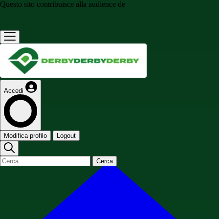
Questo sito contribuisce alla audience de
Accedi
Modifica profilo
Logout
Cerca