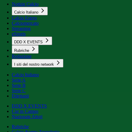
Notizie Calcio
Calcio Italiano
Calcio Estero
Calciomercato
Streaming
eSports
DDD X EVENTS
Rubriche
Redazione
I siti del nostro network
Calcio Italiano
Serie A
Serie B
Serie C
Dilettanti
DDD X EVENTS
Cur in Campo
Nazionale Attori
Rubriche
Calcio &amp; Tecnologia