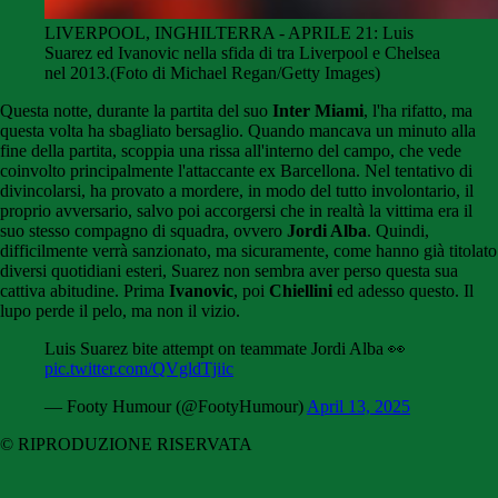
LIVERPOOL, INGHILTERRA - APRILE 21: Luis
Suarez ed Ivanovic nella sfida di tra Liverpool e Chelsea
nel 2013.(Foto di Michael Regan/Getty Images)
Questa notte, durante la partita del suo
Inter Miami
, l'ha rifatto, ma
questa volta ha sbagliato bersaglio. Quando mancava un minuto alla
fine della partita, scoppia una rissa all'interno del campo, che vede
coinvolto principalmente l'attaccante ex Barcellona. Nel tentativo di
divincolarsi, ha provato a mordere, in modo del tutto involontario, il
proprio avversario, salvo poi accorgersi che in realtà la vittima era il
suo stesso compagno di squadra, ovvero
Jordi Alba
. Quindi,
difficilmente verrà sanzionato, ma sicuramente, come hanno già titolato
diversi quotidiani esteri, Suarez non sembra aver perso questa sua
cattiva abitudine. Prima
Ivanovic
, poi
Chiellini
ed adesso questo. Il
lupo perde il pelo, ma non il vizio.
Luis Suarez bite attempt on teammate Jordi Alba 👀
pic.twitter.com/QVgldTjiic
— Footy Humour (@FootyHumour)
April 13, 2025
© RIPRODUZIONE RISERVATA