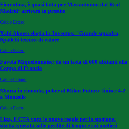
Fiorentina, è quasi fatta per Mastantuono dal Real
Madrid: arriverà in prestito
Calcio Estero
Xabi Alonso elogia la Juventus: "Grande squadra,
Spalletti tecnico di valore"
Calcio Estero
Favola Miquelonnaise: da un'isola di 600 abitanti alla
Coppa di Francia
Calcio Italiano
Monza in rimonta, poker al Milan Futuro: finisce 4-2
a Monzello
Calcio Estero
Liga, il CTA vara le nuove regole per la stagione:
stretta spietata sulle perdite di tempo e sui portieri