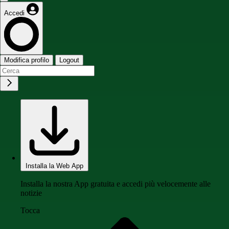
Accedi
Modifica profilo
Logout
Installa la Web App
Installa la nostra App gratuita e accedi più velocemente alle
notizie
Tocca