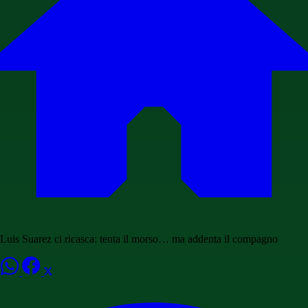
Luis Suarez ci ricasca: tenta il morso… ma addenta il compagno