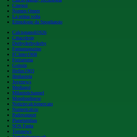
Cinegol
Nomen Omen
La prima volta
Etimologie da Spogliatoio
Calcionapoli1926
Cittaceleste
Derbyderbyderby
Fantamagazine
FCInter1908
Forzaroma
Golssip
Hellas1903
Ilmilanista
Juvenews
Mediagol
Milanistichannel
Mondoudinese
Notiziecalciomercato
Numericalcio
Padovasport
Pianetamilan
SOS Fanta
Toronews
Tuttobolognaweb