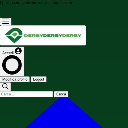
Questo sito contribuisce alla audience de
Accedi
Modifica profilo
Logout
Cerca