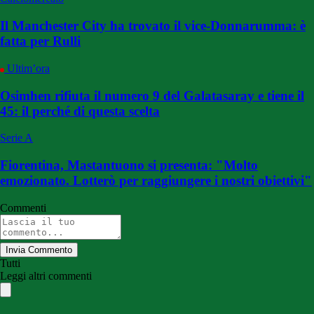
Il Manchester City ha trovato il vice-Donnarumma: è
fatta per Rulli
Ultim’ora
Osimhen rifiuta il numero 9 del Galatasaray e tiene il
45: il perché di questa scelta
Serie A
Fiorentina, Mastantuono si presenta: "Molto
emozionato. Lotterò per raggiungere i nostri obiettivi"
Commenti
Invia Commento
Tutti
Leggi altri commenti