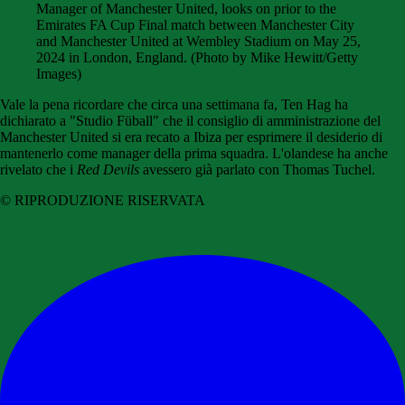
Manager of Manchester United, looks on prior to the
Emirates FA Cup Final match between Manchester City
and Manchester United at Wembley Stadium on May 25,
2024 in London, England. (Photo by Mike Hewitt/Getty
Images)
Vale la pena ricordare che circa una settimana fa, Ten Hag ha
dichiarato a "Studio Füball" che il consiglio di amministrazione del
Manchester United si era recato a Ibiza per esprimere il desiderio di
mantenerlo come manager della prima squadra. L'olandese ha anche
rivelato che i
Red Devils
avessero già parlato con Thomas Tuchel.
© RIPRODUZIONE RISERVATA