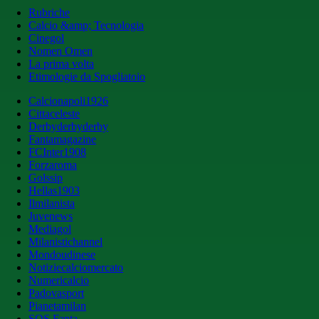
Rubriche
Calcio &amp; Tecnologia
Cinegol
Nomen Omen
La prima volta
Etimologie da Spogliatoio
Calcionapoli1926
Cittaceleste
Derbyderbyderby
Fantamagazine
FCInter1908
Forzaroma
Golssip
Hellas1903
Ilmilanista
Juvenews
Mediagol
Milanistichannel
Mondoudinese
Notiziecalciomercato
Numericalcio
Padovasport
Pianetamilan
SOS Fanta