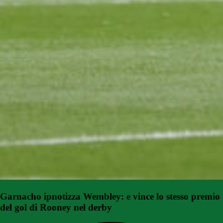
Garnacho ipnotizza Wembley: e vince lo stesso premio
del gol di Rooney nel derby