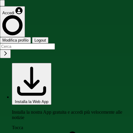
Accedi
Modifica profilo
Logout
Installa la Web App
Installa la nostra App gratuita e accedi più velocemente alle
notizie
Tocca