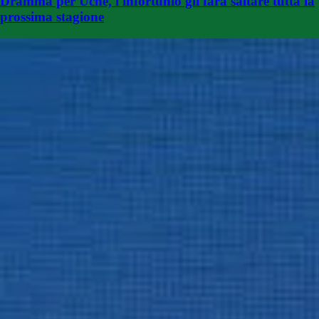
Dramma per Uche, l'infortunio gli farà saltare tutta la
prossima stagione