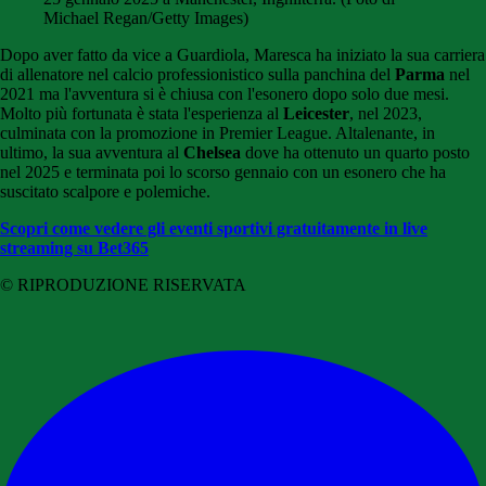
Michael Regan/Getty Images)
Dopo aver fatto da vice a Guardiola, Maresca ha iniziato la sua carriera
di allenatore nel calcio professionistico sulla panchina del
Parma
nel
2021 ma l'avventura si è chiusa con l'esonero dopo solo due mesi.
Molto più fortunata è stata l'esperienza al
Leicester
, nel 2023,
culminata con la promozione in Premier League. Altalenante, in
ultimo, la sua avventura al
Chelsea
dove ha ottenuto un quarto posto
nel 2025 e terminata poi lo scorso gennaio con un esonero che ha
suscitato scalpore e polemiche.
Scopri come vedere gli eventi sportivi gratuitamente in live
streaming su Bet365
© RIPRODUZIONE RISERVATA