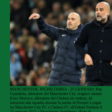
MANCHESTER, INGHILTERRA - 25 GENNAIO: Pep
Guardiola, allenatore del Manchester City, reagisce mentre
Enzo Maresca, allenatore del Chelsea (in ombra), dà
istruzioni alla squadra durante la partita di Premier League
tra Manchester City FC e Chelsea FC all'Etihad Stadium il
25 gennaio 2025 a Manchester, Inghilterra. (Foto di