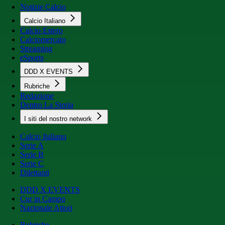
Notizie Calcio
Calcio Italiano
Calcio Estero
Calciomercato
Streaming
eSports
DDD X EVENTS
Rubriche
Redazione
Dentro La Storia
I siti del nostro network
Calcio Italiano
Serie A
Serie B
Serie C
Dilettanti
DDD X EVENTS
Cur in Campo
Nazionale Attori
Rubriche