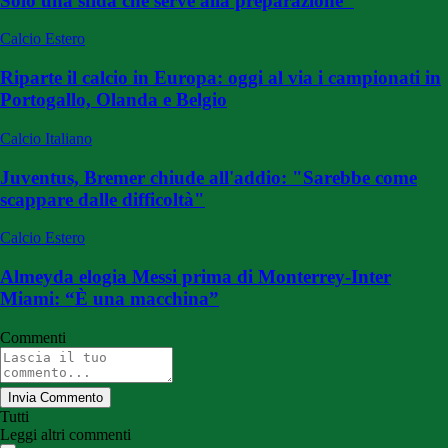
Solo una sfida che serve alla preparazione"
Calcio Estero
Riparte il calcio in Europa: oggi al via i campionati in
Portogallo, Olanda e Belgio
Calcio Italiano
Juventus, Bremer chiude all'addio: "Sarebbe come
scappare dalle difficoltà"
Calcio Estero
Almeyda elogia Messi prima di Monterrey-Inter
Miami: “È una macchina”
Commenti
Invia Commento
Tutti
Leggi altri commenti