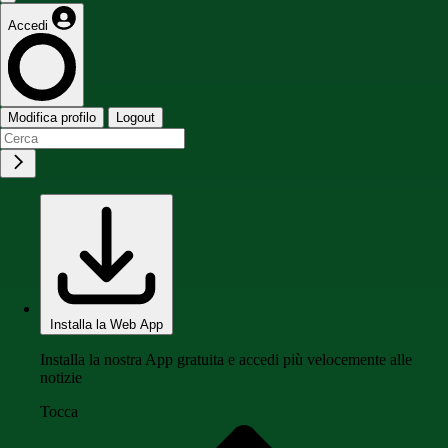
Accedi
Modifica profilo
Logout
Installa la Web App
Installa la nostra App gratuita e accedi più velocemente alle
notizie
Tocca