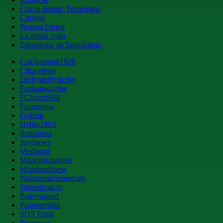
Calcio &amp; Tecnologia
Cinegol
Nomen Omen
La prima volta
Etimologie da Spogliatoio
Calcionapoli1926
Cittaceleste
Derbyderbyderby
Fantamagazine
FCInter1908
Forzaroma
Golssip
Hellas1903
Ilmilanista
Juvenews
Mediagol
Milanistichannel
Mondoudinese
Notiziecalciomercato
Numericalcio
Padovasport
Pianetamilan
SOS Fanta
Toronews