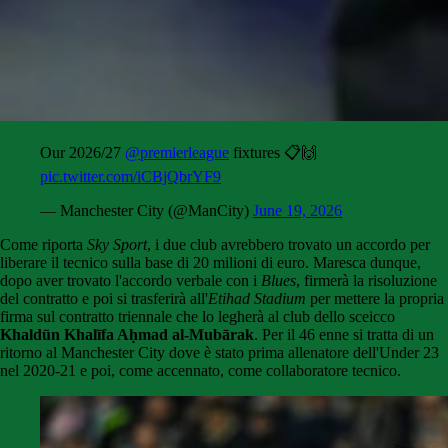
Our 2026/27
@premierleague
fixtures 📋🙌
pic.twitter.com/iCBjQbrYF9
— Manchester City (@ManCity)
June 19, 2026
Come riporta
Sky Sport
, i due club avrebbero trovato un accordo per
liberare il tecnico sulla base di 20 milioni di euro. Maresca dunque,
dopo aver trovato l'accordo verbale con i
Blues
, firmerà la risoluzione
del contratto e poi si trasferirà all'
Etihad Stadium
per mettere la propria
firma sul contratto triennale che lo legherà al club dello sceicco
Khaldūn Khalīfa Aḥmad al-Mubārak
. Per il 46 enne si tratta di un
ritorno al Manchester City dove è stato prima allenatore dell'Under 23
nel 2020-21 e poi, come accennato, come collaboratore tecnico.