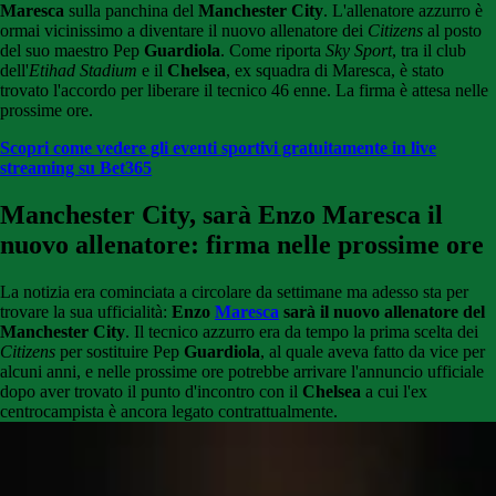
Maresca
sulla panchina del
Manchester City
. L'allenatore azzurro è
ormai vicinissimo a diventare il nuovo allenatore dei
Citizens
al posto
del suo maestro Pep
Guardiola
. Come riporta
Sky Sport
, tra il club
dell'
Etihad Stadium
e il
Chelsea
, ex squadra di Maresca, è stato
trovato l'accordo per liberare il tecnico 46 enne. La firma è attesa nelle
prossime ore.
Scopri come vedere gli eventi sportivi gratuitamente in live
streaming su Bet365
Manchester City, sarà Enzo Maresca il
nuovo allenatore: firma nelle prossime ore
La notizia era cominciata a circolare da settimane ma adesso sta per
trovare la sua ufficialità:
Enzo
Maresca
sarà il nuovo allenatore del
Manchester City
. Il tecnico azzurro era da tempo la prima scelta dei
Citizens
per sostituire Pep
Guardiola
, al quale aveva fatto da vice per
alcuni anni, e nelle prossime ore potrebbe arrivare l'annuncio ufficiale
dopo aver trovato il punto d'incontro con il
Chelsea
a cui l'ex
centrocampista è ancora legato contrattualmente.