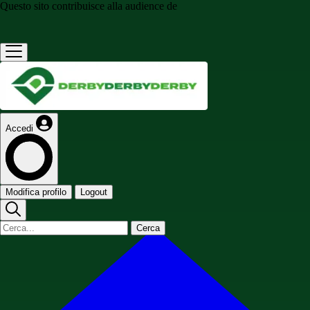
Questo sito contribuisce alla audience de
Accedi
Modifica profilo
Logout
Cerca