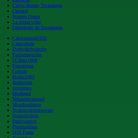
Calcio &amp; Tecnologia
Cinegol
Nomen Omen
La prima volta
Etimologie da Spogliatoio
Calcionapoli1926
Cittaceleste
Derbyderbyderby
Fantamagazine
FCInter1908
Forzaroma
Golssip
Hellas1903
Ilmilanista
Juvenews
Mediagol
Milanistichannel
Mondoudinese
Notiziecalciomercato
Numericalcio
Padovasport
Pianetamilan
SOS Fanta
Toronews