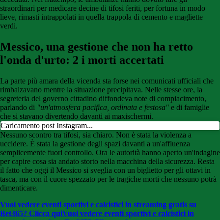
straordinari per medicare decine di tifosi feriti, per fortuna in modo
lieve, rimasti intrappolati in quella trappola di cemento e magliette
verdi.
Messico, una gestione che non ha retto
l'onda d'urto: 2 i morti accertati
La parte più amara della vicenda sta forse nei comunicati ufficiali che
rimbalzavano mentre la situazione precipitava. Nelle stesse ore, la
segreteria del governo cittadino diffondeva note di compiacimento,
parlando di
"un'atmosfera pacifica, ordinata e festosa"
e di famiglie
che si stavano divertendo davanti ai maxischermi.
Caricamento post Instagram...
Nessuno scontro tra tifosi, sia chiaro. Non è stata la violenza a
uccidere. È stata la gestione degli spazi davanti a un'affluenza
semplicemente fuori controllo. Ora le autorità hanno aperto un'indagine
per capire cosa sia andato storto nella macchina della sicurezza. Resta
il fatto che oggi il Messico si sveglia con un biglietto per gli ottavi in
tasca, ma con il cuore spezzato per le tragiche morti che nessuno potrà
dimenticare.
Vuoi vedere eventi sportivi e calcistici in streaming gratis su
Bet365? Clicca qui
Vuoi vedere eventi sportivi e calcistici in