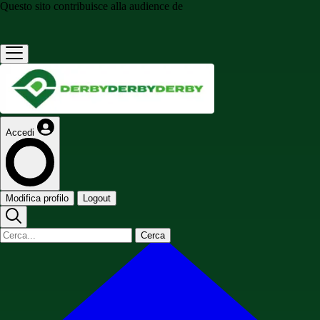
Questo sito contribuisce alla audience de
Accedi
Modifica profilo
Logout
Cerca