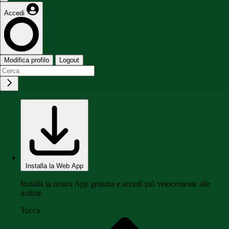
Accedi
Modifica profilo
Logout
Installa la Web App
Installa la nostra App gratuita e accedi più velocemente alle
notizie
Tocca