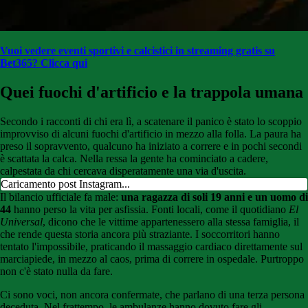
Vuoi vedere eventi sportivi e calcistici in streaming gratis su
Bet365? Clicca qui
Quei fuochi d'artificio e la trappola umana
Secondo i racconti di chi era lì, a scatenare il panico è stato lo scoppio
improvviso di alcuni fuochi d'artificio in mezzo alla folla. La paura ha
preso il sopravvento, qualcuno ha iniziato a correre e in pochi secondi
è scattata la calca. Nella ressa la gente ha cominciato a cadere,
calpestata da chi cercava disperatamente una via d'uscita.
Caricamento post Instagram...
Il bilancio ufficiale fa male:
una ragazza di soli 19 anni e un uomo di
44
hanno perso la vita per asfissia. Fonti locali, come il quotidiano
El
Universal
, dicono che le vittime appartenessero alla stessa famiglia, il
che rende questa storia ancora più straziante. I soccorritori hanno
tentato l'impossibile, praticando il massaggio cardiaco direttamente sul
marciapiede, in mezzo al caos, prima di correre in ospedale. Purtroppo
non c'è stato nulla da fare.
Ci sono voci, non ancora confermate, che parlano di una terza persona
deceduta. Nel frattempo, le ambulanze hanno dovuto fare gli