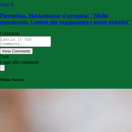
Serie A
Fiorentina, Mastantuono si presenta: "Molto
emozionato. Lotterò per raggiungere i nostri obiettivi"
Commenti
Invia Commento
Tutti
Leggi altri commenti
Ultime Notizie