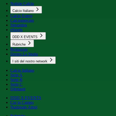
Notizie Calcio
Calcio Italiano
Calcio Estero
Calciomercato
Streaming
eSports
DDD X EVENTS
Rubriche
Redazione
Dentro La Storia
I siti del nostro network
Calcio Italiano
Serie A
Serie B
Serie C
Dilettanti
DDD X EVENTS
Cur in Campo
Nazionale Attori
Rubriche