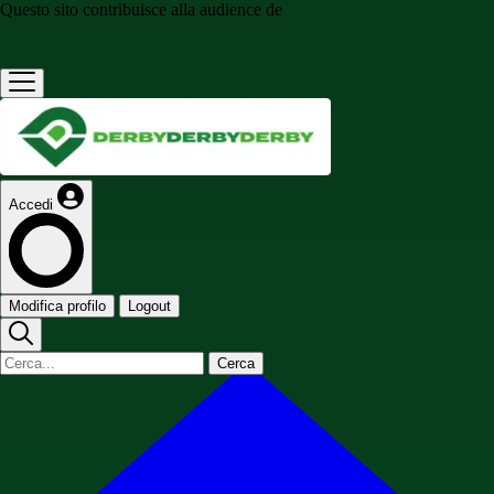
Questo sito contribuisce alla audience de
Accedi
Modifica profilo
Logout
Cerca