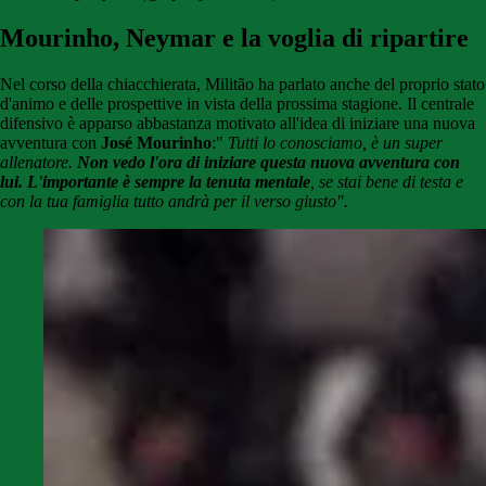
Mourinho, Neymar e la voglia di ripartire
Nel corso della chiacchierata,
Militão ha parlato anche del proprio stato
d'animo e delle prospettive in vista della prossima stagione. Il centrale
difensivo è apparso abbastanza motivato all'idea di iniziare una nuova
avventura con
José Mourinho
:"
Tutti lo conosciamo, è un super
allenatore.
Non vedo l'ora di iniziare questa nuova avventura con
lui. L'importante è sempre la tenuta mentale
, se stai bene di testa e
con la tua famiglia tutto andrà per il verso giusto".