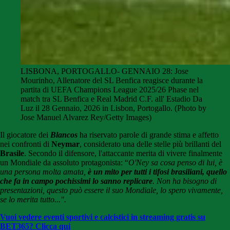
LISBONA, PORTOGALLO- GENNAIO 28: Jose
Mourinho, Allenatore del SL Benfica reagisce durante la
partita di UEFA Champions League 2025/26 Phase nel
match tra SL Benfica e Real Madrid C.F. all' Estadio Da
Luz il 28 Gennaio, 2026 in Lisbon, Portogallo. (Photo by
Jose Manuel Alvarez Rey/Getty Images)
Il giocatore dei
Blancos
ha riservato parole di grande stima e affetto
nei confronti di
Neymar
, considerato una delle stelle più brillanti del
Brasile
. Secondo il difensore, l'attaccante merita di vivere finalmente
un Mondiale da assoluto protagonista: “
O'Ney sa cosa penso di lui, è
una persona molta amata,
è un mito per tutti i tifosi brasiliani, quello
che fa in campo pochissimi lo sanno replicare
. Non ha bisogno di
presentazioni, questo può essere il suo Mondiale, lo spero vivamente,
se lo merita tutto...".
Vuoi vedere eventi sportivi e calcistici in streaming gratis su
BET365? Clicca qui