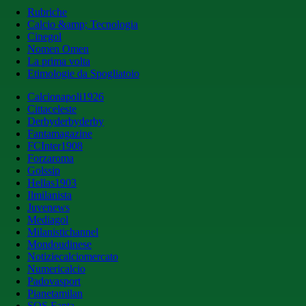
Rubriche
Calcio &amp; Tecnologia
Cinegol
Nomen Omen
La prima volta
Etimologie da Spogliatoio
Calcionapoli1926
Cittaceleste
Derbyderbyderby
Fantamagazine
FCInter1908
Forzaroma
Golssip
Hellas1903
Ilmilanista
Juvenews
Mediagol
Milanistichannel
Mondoudinese
Notiziecalciomercato
Numericalcio
Padovasport
Pianetamilan
SOS Fanta