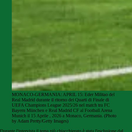
MONACO-GERMANIA: APRIL 15: Eder Militao del
Real Madrid durante il ritorno dei Quarti di Finale di
UEFA Champions League 2025/26 nel match tra FC
Bayern München e Real Madrid CF al Football Arena
Munich il 15 Aprile , 2026 a Monaco, Germania. (Photo
by Adam Pretty/Getty Images)
Durante l'intervista il tema più chiacchierato è stata l'esclusione dal