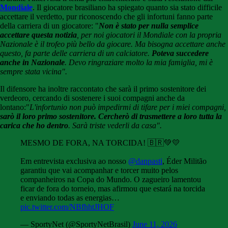
Mondiale
. Il giocatore brasiliano ha spiegato quanto sia stato difficile
accettare il verdetto, pur riconoscendo che gli infortuni fanno parte
della carriera di un giocatore: "
Non è stato per nulla semplice
accettare questa notizia
, per noi giocatori il Mondiale con la propria
Nazionale è il trofeo più bello da giocare. Ma bisogna accettare anche
questo, fa parte delle carriera di un calciatore.
Poteva succedere
anche in Nazionale
. Devo ringraziare molto la mia famiglia, mi è
sempre stata vicina".
Il difensore ha inoltre raccontato che sarà il primo sostenitore dei
verdeoro, cercando di sostenere i suoi compagni anche da
lontano:"
L'infortunio non può impedirmi di tifare per i miei compagni,
sarò il loro primo sostenitore. Cercherò di trasmettere a loro tutta la
carica che ho dentro
. Sarà triste vederli da casa".
MESMO DE FORA, NA TORCIDA! 🇧🇷💚💛
Em entrevista exclusiva ao nosso
@danpasti
, Éder Militão
garantiu que vai acompanhar e torcer muito pelos
companheiros na Copa do Mundo. O zagueiro lamentou
ficar de fora do torneio, mas afirmou que estará na torcida
e enviando todas as energias…
pic.twitter.com/NBfhhtJHOF
— SportyNet (@SportyNetBrasil)
June 11, 2026