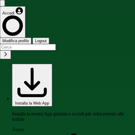
Accedi
Modifica profilo
Logout
Installa la Web App
Installa la nostra App gratuita e accedi più velocemente alle
notizie
Tocca