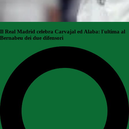
Il Real Madrid celebra Carvajal ed Alaba: l'ultima al
Bernabeu dei due difensori