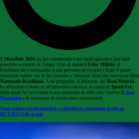
Il
Mondiale 2026
sta per cominciare e per molti giocatori non sarà
possibile scendere in campo. Uno di questi è
Éder Militão
: il
brasiliano sta continuando il suo percorso di recupero dopo il grave
infortunio subito che lo ha costretto a rimanere fuori dai convocati della
Nazionale Brasiliana
. A tal proposito, il difensore del
Real Madrid
,
ha affrontato il tema in un'intervista concessa ai canali di
SportyNet
,
nella quale ha raccontato il suo momento di difficoltà, l'arrivo di
Josè
Mourinho
e la vicinanza di alcuni suoi connazionali.
Vuoi vedere eventi sportivi e calcistici in streaming gratis su
BET365? Clicca qui