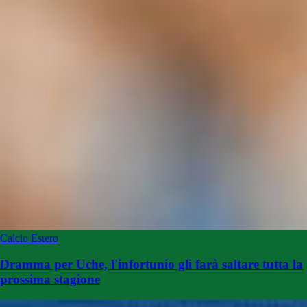
Calcio Estero
Dramma per Uche, l'infortunio gli farà saltare tutta la
prossima stagione