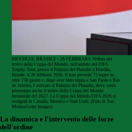
BRASILIA, BRASILE - 26 FEBBRAIO: Veduta del
trofeo della Coppa del Mondo, nell'ambito del FIFA
Trophy Tour, presso il Palazzo del Planalto a Brasilia,
Brasile, il 26 febbraio 2026. Il tour prevede 75 tappe in
oltre 150 giorni e, dopo aver fatto tappa a San Paolo e Rio
de Janeiro, è arrivato al Palazzo del Planalto, dove verrà
presentato anche il trofeo della Coppa del Mondo
femminile del 2027. La Coppa del Mondo FIFA 2026 si
svolgerà in Canada, Messico e Stati Uniti. (Foto di Ton
Molina/Getty Images)
La dinamica e l'intervento delle forze
dell'ordine