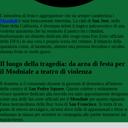
L'atmosfera di festa e aggregazione che da sempre caratterizza i
Mondiali
è stata bruscamente interrotta. La città di
San Jose
, nello
Stato della California, è diventata infatti il tragico palcoscenico di una
violenta sparatoria che ha seminato il panico tra i cittadini,
trasformando un distretto dedicato allo svago (una Fan Zone ufficiale
della FIFA) in una vera e propria scena del crimine. Il bilancio della
sparatoria conta, al momento, almeno una persona deceduta e un'altra
rimasta ferita in modo grave.
Il luogo della tragedia: da area di festa per
il Modniale a teatro di violenza
Il dramma si è consumato durante la giornata di domenica all'interno
della cornice di
San Pedro Square
. Questo celebre e solitamente
vivace quartiere dedicato alla movida era stato appositamente designato
come una delle fan zone ufficiali per il
Mondiale
per quanto riguarda
l'area metropolitana della Bay Area di
San Francisco
. Si tratta di un
punto di ritrovo nevralgico, un'area dove folle di appassionati e tifosi si
radunano in massa per assistere in compagnia alle partite trasmesse sui
maxischermi.