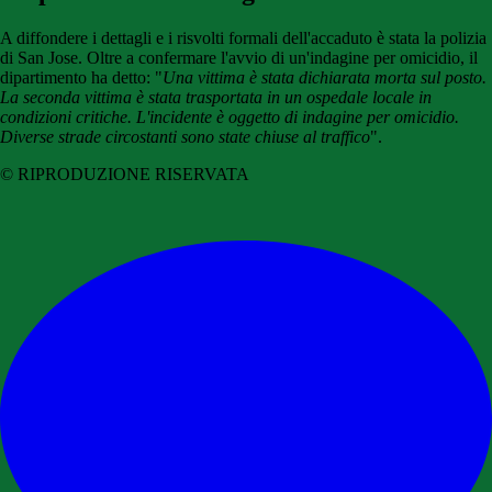
A diffondere i dettagli e i risvolti formali dell'accaduto è stata la polizia
di San Jose. Oltre a confermare l'avvio di un'indagine per omicidio, il
dipartimento ha detto: "
Una vittima è stata dichiarata morta sul posto.
La seconda vittima è stata trasportata in un ospedale locale in
condizioni critiche. L'incidente è oggetto di indagine per omicidio.
Diverse strade circostanti sono state chiuse al traffico
".
© RIPRODUZIONE RISERVATA