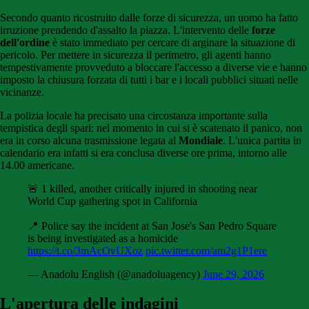
Secondo quanto ricostruito dalle forze di sicurezza, un uomo ha fatto
irruzione prendendo d'assalto la piazza. L'intervento delle
forze
dell'ordine
è stato immediato per cercare di arginare la situazione di
pericolo. Per mettere in sicurezza il perimetro, gli agenti hanno
tempestivamente provveduto a bloccare l'accesso a diverse vie e hanno
imposto la chiusura forzata di tutti i bar e i locali pubblici situati nelle
vicinanze.
La polizia locale ha precisato una circostanza importante sulla
tempistica degli spari: nel momento in cui si è scatenato il panico, non
era in corso alcuna trasmissione legata al
Mondiale
. L'unica partita in
calendario era infatti si era conclusa diverse ore prima, intorno alle
14.00 americane.
🚨 1 killed, another critically injured in shooting near
World Cup gathering spot in California
📍 Police say the incident at San Jose's San Pedro Square
is being investigated as a homicide
https://t.co/3mAcOvUXoz
pic.twitter.com/am2g1P1ere
— Anadolu English (@anadoluagency)
June 29, 2026
L'apertura delle indagini