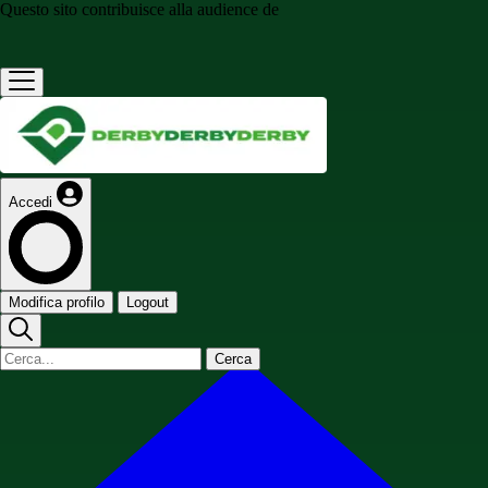
Questo sito contribuisce alla audience de
Accedi
Modifica profilo
Logout
Cerca