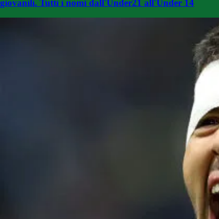
giovanili. Tutti i nomi dall'Under21 all'Under 14