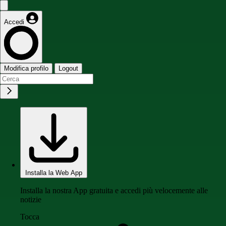
Accedi
Modifica profilo
Logout
Installa la Web App
Installa la nostra App gratuita e accedi più velocemente alle
notizie
Tocca