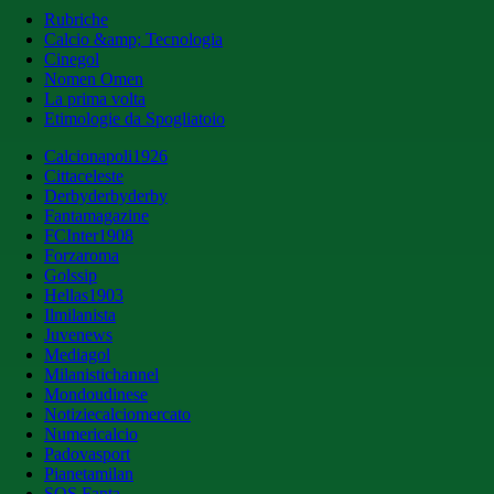
Rubriche
Calcio &amp; Tecnologia
Cinegol
Nomen Omen
La prima volta
Etimologie da Spogliatoio
Calcionapoli1926
Cittaceleste
Derbyderbyderby
Fantamagazine
FCInter1908
Forzaroma
Golssip
Hellas1903
Ilmilanista
Juvenews
Mediagol
Milanistichannel
Mondoudinese
Notiziecalciomercato
Numericalcio
Padovasport
Pianetamilan
SOS Fanta