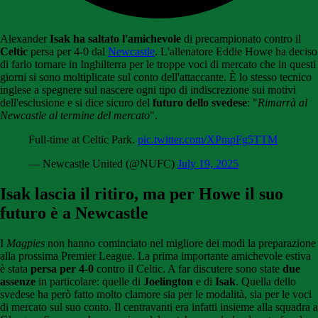
Alexander
Isak ha saltato l'amichevole
di precampionato contro il
Celtic
persa per 4-0 dal
Newcastle
. L'allenatore Eddie Howe ha deciso
di farlo tornare in Inghilterra per le troppe voci di mercato che in questi
giorni si sono moltiplicate sul conto dell'attaccante. È lo stesso tecnico
inglese a spegnere sul nascere ogni tipo di indiscrezione sui motivi
dell'esclusione e si dice sicuro del
futuro dello svedese
: "
Rimarrà al
Newcastle al termine del mercato
".
Full-time at Celtic Park.
pic.twitter.com/XPmpFg5TTM
— Newcastle United (@NUFC)
July 19, 2025
Isak lascia il ritiro, ma per Howe il suo
futuro è a Newcastle
I
Magpies
non hanno cominciato nel migliore dei modi la preparazione
alla prossima Premier League. La prima importante amichevole estiva
è stata
persa per 4-0
contro il Celtic. A far discutere sono state
due
assenze
in particolare: quelle di
Joelington
e di
Isak
. Quella dello
svedese ha però fatto molto clamore sia per le modalità, sia per le voci
di mercato sul suo conto. Il centravanti era infatti insieme alla squadra a