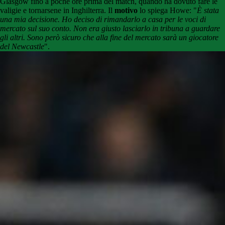
Glasgow fino a poche ore prima del match, quando ha dovuto fare le
valigie e tornarsene in Inghilterra. Il
motivo
lo spiega Howe: "
È stata
una mia decisione. Ho deciso di rimandarlo a casa per le voci di
mercato sul suo conto. Non era giusto lasciarlo in tribuna a guardare
gli altri. Sono però sicuro che alla fine del mercato sarà un giocatore
del Newcastle
".