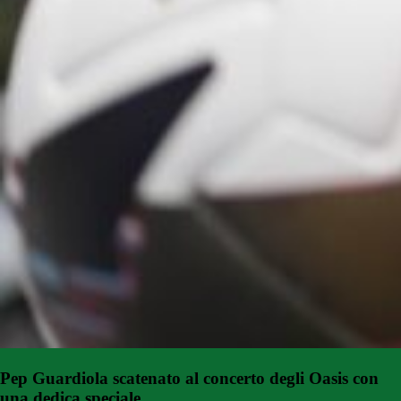
Pep Guardiola scatenato al concerto degli Oasis con
una dedica speciale