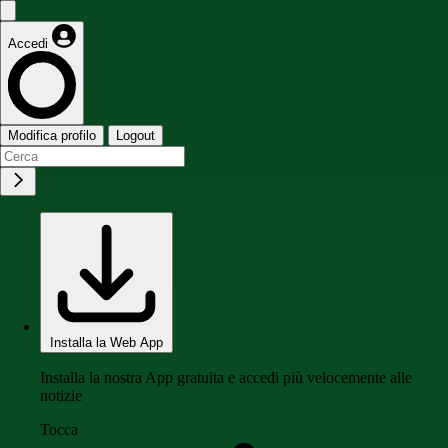
Accedi
Modifica profilo
Logout
Installa la Web App
Installa la nostra App gratuita e accedi più velocemente alle
notizie
Tocca