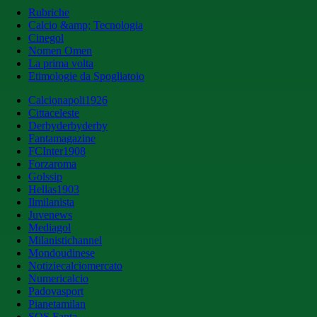
Rubriche
Calcio &amp; Tecnologia
Cinegol
Nomen Omen
La prima volta
Etimologie da Spogliatoio
Calcionapoli1926
Cittaceleste
Derbyderbyderby
Fantamagazine
FCInter1908
Forzaroma
Golssip
Hellas1903
Ilmilanista
Juvenews
Mediagol
Milanistichannel
Mondoudinese
Notiziecalciomercato
Numericalcio
Padovasport
Pianetamilan
SOS Fanta