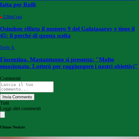
fatta per Rulli
Ultim’ora
Osimhen rifiuta il numero 9 del Galatasaray e tiene il
45: il perché di questa scelta
Serie A
Fiorentina, Mastantuono si presenta: "Molto
emozionato. Lotterò per raggiungere i nostri obiettivi"
Commenti
Invia Commento
Tutti
Leggi altri commenti
Ultime Notizie