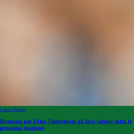
Calcio Estero
Dramma per Uche, l'infortunio gli farà saltare tutta la
prossima stagione