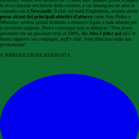
la ricca clausola rescissoria dello svedese, a cui rimangono tre anni di
contratto con il
Newcastle
. Il club del nord d'Inghilterra, avendo anche
perso alcuni dei principali obiettivi d'attacco
come Joao Pedro e
Mbeumo, sembra quindi destinato a rimanere legato a Isak almeno per
la prossima stagione. Howe comunque non si sbilancia: "
Non posso
garantire che un giocatore resti al 100%. Ma
Alex è felice qui
ed è in
buoni rapporti con compagni, staff e club. Sono fiducioso sulla sua
permanenza
".
© RIPRODUZIONE RISERVATA