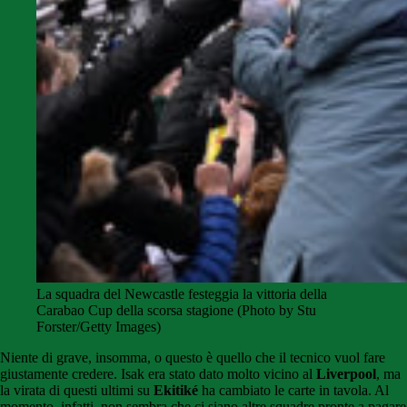
La squadra del Newcastle festeggia la vittoria della
Carabao Cup della scorsa stagione (Photo by Stu
Forster/Getty Images)
Niente di grave, insomma, o questo è quello che il tecnico vuol fare
giustamente credere. Isak era stato dato molto vicino al
Liverpool
, ma
la virata di questi ultimi su
Ekitiké
ha cambiato le carte in tavola. Al
momento, infatti, non sembra che ci siano altre squadre pronte a pagare