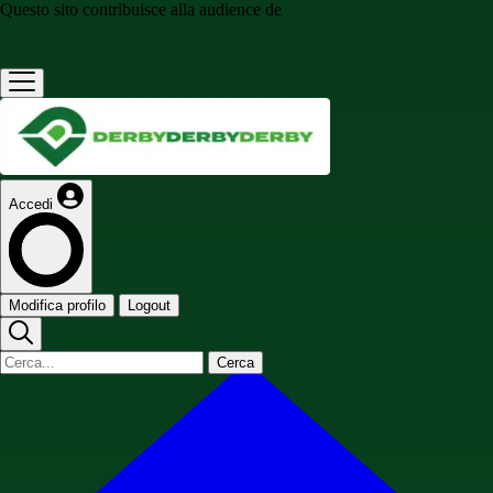
Questo sito contribuisce alla audience de
Accedi
Modifica profilo
Logout
Cerca