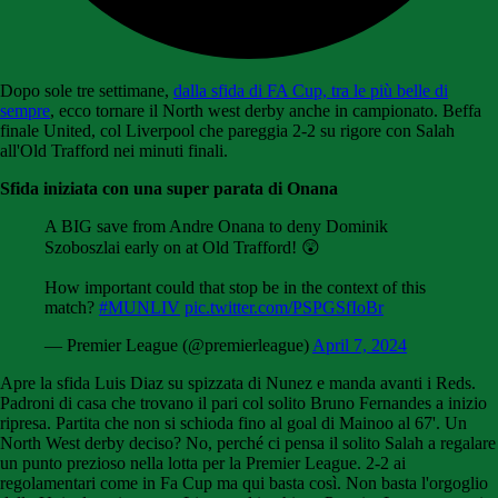
Dopo sole tre settimane,
dalla sfida di FA Cup, tra le più belle di
sempre
, ecco tornare il North west derby anche in campionato. Beffa
finale United, col Liverpool che pareggia 2-2 su rigore con Salah
all'Old Trafford nei minuti finali.
Sfida iniziata con una super parata di Onana
A BIG save from Andre Onana to deny Dominik
Szoboszlai early on at Old Trafford! 😲
How important could that stop be in the context of this
match?
#MUNLIV
pic.twitter.com/PSPGSfIoBr
— Premier League (@premierleague)
April 7, 2024
Apre la sfida Luis Diaz su spizzata di Nunez e manda avanti i Reds.
Padroni di casa che trovano il pari col solito Bruno Fernandes a inizio
ripresa. Partita che non si schioda fino al goal di Mainoo al 67'. Un
North West derby deciso? No, perché ci pensa il solito Salah a regalare
un punto prezioso nella lotta per la Premier League. 2-2 ai
regolamentari come in Fa Cup ma qui basta così. Non basta l'orgoglio