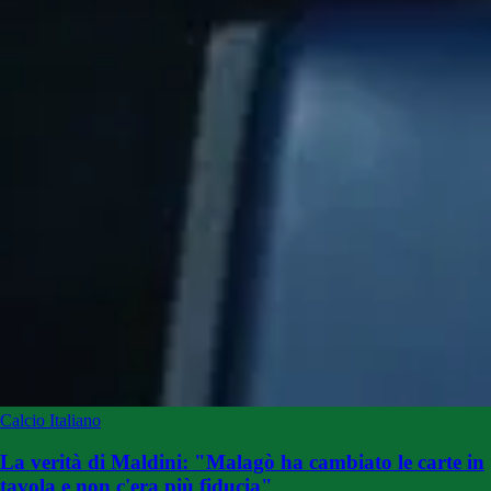
Calcio Italiano
La verità di Maldini: "Malagò ha cambiato le carte in
tavola e non c'era più fiducia"