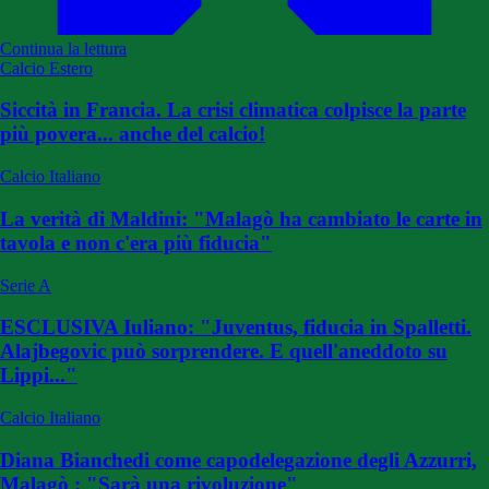
Continua la lettura
Calcio Estero
Siccità in Francia. La crisi climatica colpisce la parte
più povera... anche del calcio!
Calcio Italiano
La verità di Maldini: "Malagò ha cambiato le carte in
tavola e non c'era più fiducia"
Serie A
ESCLUSIVA Iuliano: "Juventus, fiducia in Spalletti.
Alajbegovic può sorprendere. E quell'aneddoto su
Lippi..."
Calcio Italiano
Diana Bianchedi come capodelegazione degli Azzurri,
Malagò : "Sarà una rivoluzione"