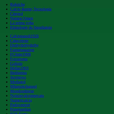
Rubriche
Calcio &amp; Tecnologia
Cinegol
Nomen Omen
La prima volta
Etimologie da Spogliatoio
Calcionapoli1926
Cittaceleste
Derbyderbyderby
Fantamagazine
FCInter1908
Forzaroma
Golssip
Hellas1903
Ilmilanista
Juvenews
Mediagol
Milanistichannel
Mondoudinese
Notiziecalciomercato
Numericalcio
Padovasport
Pianetamilan
SOS Fanta