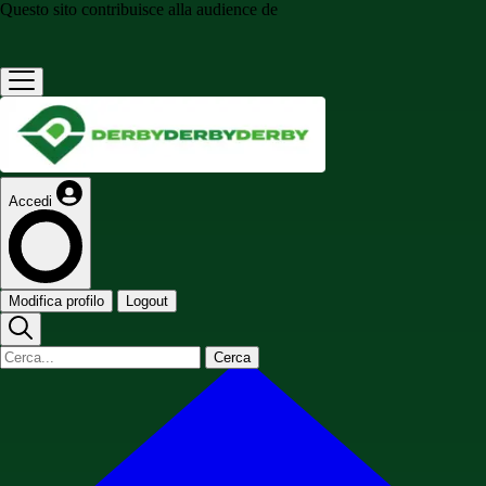
Questo sito contribuisce alla audience de
Accedi
Modifica profilo
Logout
Cerca