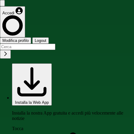
Accedi
Modifica profilo
Logout
Installa la Web App
Installa la nostra App gratuita e accedi più velocemente alle
notizie
Tocca