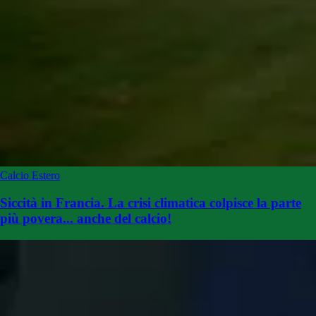
Calcio Estero
Siccità in Francia. La crisi climatica colpisce la parte
più povera... anche del calcio!