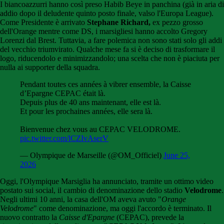
I biancoazzurri hanno così preso Habib Beye in panchina (già in aria di
addio dopo il deludente quinto posto finale, valso l'Europa League).
Come Presidente è arrivato
Stephane Richard,
ex pezzo grosso
dell'Orange mentre come DS, i marsigliesi hanno accolto Gregory
Lorenzi dal Brest. Tuttavia, a fare polemica non sono stati solo gli addi
del vecchio triumvirato. Qualche mese fa si è deciso di trasformare il
logo, riducendolo e minimizzandolo; una scelta che non è piaciuta per
nulla ai supporter della squadra.
Pendant toutes ces années à vibrer ensemble, la Caisse
d’Epargne CEPAC était là.
Depuis plus de 40 ans maintenant, elle est là.
Et pour les prochaines années, elle sera là.
Bienvenue chez vous au CEPAC VELODROME.
pic.twitter.com/lCZIvAserV
— Olympique de Marseille (@OM_Officiel)
June 25,
2026
Oggi, l'Olympique Marsiglia ha annunciato, tramite un ottimo video
postato sui social, il cambio di denominazione dello stadio
Velodrome
.
Negli ultimi 10 anni, la casa dell'OM aveva avuto "
Orange
Velodrome
" come denominazione, ma oggi l'accordo è terminato. Il
nuovo contratto la
Caisse d'Epargne
(CEPAC), prevede la