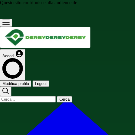
Questo sito contribuisce alla audience de
Accedi
Modifica profilo
Logout
Cerca