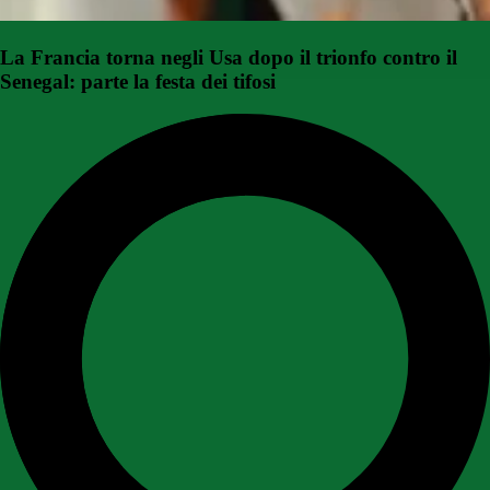
La Francia torna negli Usa dopo il trionfo contro il
Senegal: parte la festa dei tifosi