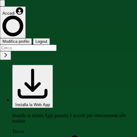
Accedi
Modifica profilo
Logout
Installa la Web App
Installa la nostra App gratuita e accedi più velocemente alle
notizie
Tocca