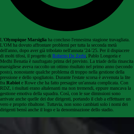
L'
Olympique Marsiglia
ha concluso l'ennesima stagione travagliata.
L'OM ha dovuto affrontare problemi per tutta la seconda metà
dell'anno, dopo aver già tribolato nell'annata '24-'25. Per il dispiacere
di molti tifosi, il progetto di
Roberto De Zerbi
, Pablo Longoria e
Medhi Benatia è naufragato prima del previsto. La triade della rinascita
marsigliese aveva raccolto un ottimo risultato nel primo anno (secondo
posto), nonostante qualche problema di troppo nella gestione della
pressione e dello spogliatoio. Durante l'estate scorsa è avvenuta la lite
fra
Rabiot
e Rowe che ha fatto presagire un'annata complicata. Con
RDZ, i risultati erano altalenanti ma non tremendi, eppure mancava la
gestione emotiva della squadra. Così, con le sue dimissioni sono
arrivate anche quelle dei due dirigenti, portando il club a effettuare un
vero e proprio ribaltone. Tuttavia, non sono cambiati solo i nomi dei
dirigenti bensì anche il logo e la denominazione dello stadio.