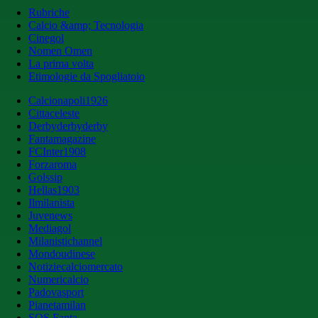
Rubriche
Calcio &amp; Tecnologia
Cinegol
Nomen Omen
La prima volta
Etimologie da Spogliatoio
Calcionapoli1926
Cittaceleste
Derbyderbyderby
Fantamagazine
FCInter1908
Forzaroma
Golssip
Hellas1903
Ilmilanista
Juvenews
Mediagol
Milanistichannel
Mondoudinese
Notiziecalciomercato
Numericalcio
Padovasport
Pianetamilan
SOS Fanta