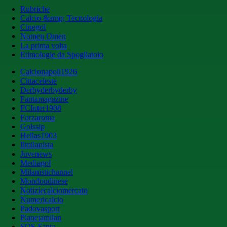
Rubriche
Calcio &amp; Tecnologia
Cinegol
Nomen Omen
La prima volta
Etimologie da Spogliatoio
Calcionapoli1926
Cittaceleste
Derbyderbyderby
Fantamagazine
FCInter1908
Forzaroma
Golssip
Hellas1903
Ilmilanista
Juvenews
Mediagol
Milanistichannel
Mondoudinese
Notiziecalciomercato
Numericalcio
Padovasport
Pianetamilan
SOS Fanta