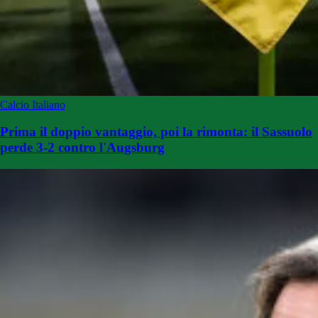
Calcio Italiano
Prima il doppio vantaggio, poi la rimonta: il Sassuolo
perde 3-2 contro l'Augsburg