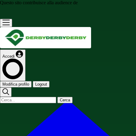
Questo sito contribuisce alla audience de
Accedi
Modifica profilo
Logout
Cerca