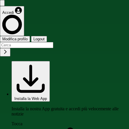
Accedi
Modifica profilo
Logout
Installa la Web App
Installa la nostra App gratuita e accedi più velocemente alle
notizie
Tocca