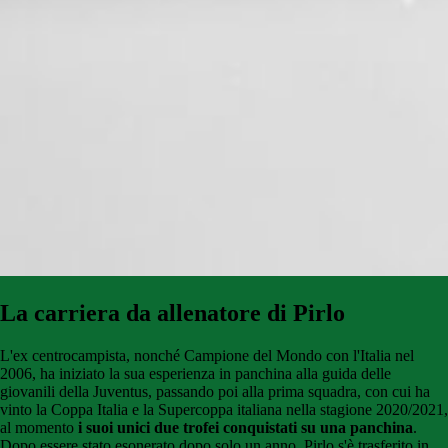
La carriera da allenatore di Pirlo
L'ex centrocampista, nonché Campione del Mondo con l'Italia nel
2006, ha iniziato la sua esperienza in panchina alla guida delle
giovanili della Juventus, passando poi alla prima squadra, con cui ha
vinto la Coppa Italia e la Supercoppa italiana nella stagione 2020/2021,
al momento
i suoi unici due trofei conquistati su una panchina
.
Dopo essere stato esonerato dopo solo un anno, Pirlo s'è trasferito in