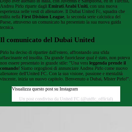
Dopo aver allenato in Italia, con Juventus e Sampdoria, ed in Turchia,
Andrea Pirlo riparte dagli
Emirati Arabi Uniti
, con una nuova
esperienza nelle vesti di allenatore. Il Dubai United Fc, squadra che
milita nella
First Division League
, la seconda serie calcistica del
Paese, attraverso un comunicato ha presentato la sua nuova guida
tecnica.
Il comunicato del Dubai United
Pirlo ha deciso di ripartire dall'estero, affrontando una sfida
affascinante ed insolita. Da grande fuoriclasse qual è stato, non poteva
non essere presentato in grande stile: "Una vera
leggenda prende il
comando
! Siamo orgogliosi di annunciare Andrea Pirlo come nuovo
allenatore dell'United FC. Con la sua visione, passione e mentalità
vincente, inizia un nuovo capitolo. Benvenuto a Dubai, Mister Pirlo!".
Visualizza questo post su Instagram
Un post condiviso da United FC (@utdfc_official)