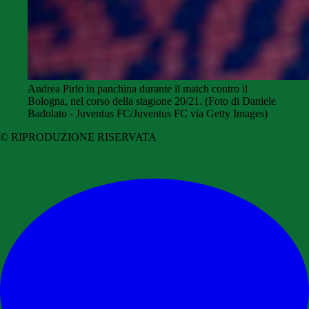
Andrea Pirlo in panchina durante il match contro il
Bologna, nel corso della stagione 20/21. (Foto di Daniele
Badolato - Juventus FC/Juventus FC via Getty Images)
© RIPRODUZIONE RISERVATA