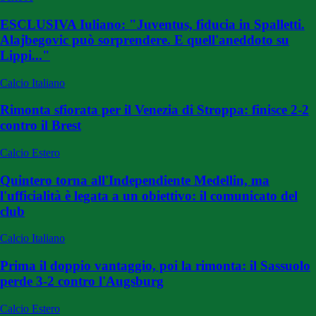
ESCLUSIVA Iuliano: "Juventus, fiducia in Spalletti.
Alajbegovic può sorprendere. E quell'aneddoto su
Lippi..."
Calcio Italiano
Rimonta sfiorata per il Venezia di Stroppa: finisce 2-2
contro il Brest
Calcio Estero
Quintero torna all'Independiente Medellin, ma
l'ufficialità è legata a un obiettivo: il comunicato del
club
Calcio Italiano
Prima il doppio vantaggio, poi la rimonta: il Sassuolo
perde 3-2 contro l'Augsburg
Calcio Estero