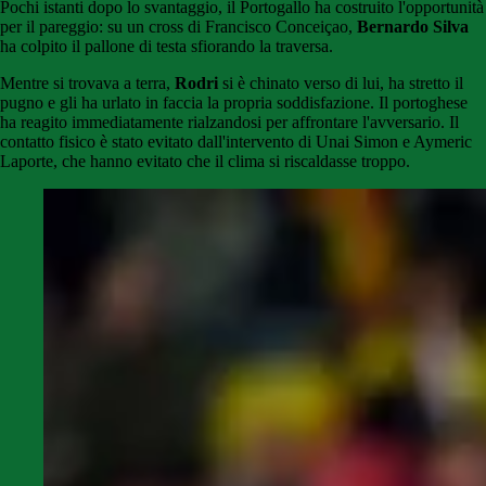
Pochi istanti dopo lo svantaggio, il Portogallo ha costruito l'opportunità
per il pareggio: su un cross di Francisco Conceiçao,
Bernardo Silva
ha colpito il pallone di testa sfiorando la traversa.
Mentre si trovava a terra,
Rodri
si è chinato verso di lui, ha stretto il
pugno e gli ha urlato in faccia la propria soddisfazione. Il portoghese
ha reagito immediatamente rialzandosi per affrontare l'avversario. Il
contatto fisico è stato evitato dall'intervento di Unai Simon e Aymeric
Laporte, che hanno evitato che il clima si riscaldasse troppo.