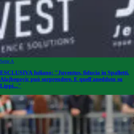
Serie A
ESCLUSIVA Iuliano: "Juventus, fiducia in Spalletti.
Alajbegovic può sorprendere. E quell'aneddoto su
Lippi..."