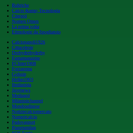
Rubriche
Calcio &amp; Tecnologia
Cinegol
Nomen Omen
La prima volta
Etimologie da Spogliatoio
Calcionapoli1926
Cittaceleste
Derbyderbyderby
Fantamagazine
FCInter1908
Forzaroma
Golssip
Hellas1903
Ilmilanista
Juvenews
Mediagol
Milanistichannel
Mondoudinese
Notiziecalciomercato
Numericalcio
Padovasport
Pianetamilan
SOS Fanta