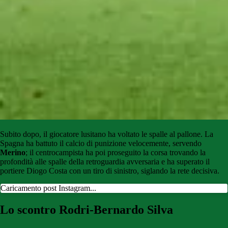
Subito dopo, il giocatore lusitano ha voltato le spalle al pallone. La
Spagna ha battuto il calcio di punizione velocemente, servendo
Merino
; il centrocampista ha poi proseguito la corsa trovando la
profondità alle spalle della retroguardia avversaria e ha superato il
portiere Diogo Costa con un tiro di sinistro, siglando la rete decisiva.
Caricamento post Instagram...
Lo scontro Rodri-Bernardo Silva