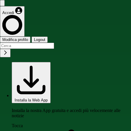
Accedi
Modifica profilo
Logout
Installa la Web App
Installa la nostra App gratuita e accedi più velocemente alle
notizie
Tocca