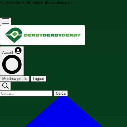
Questo sito contribuisce alla audience de
Accedi
Modifica profilo
Logout
Cerca