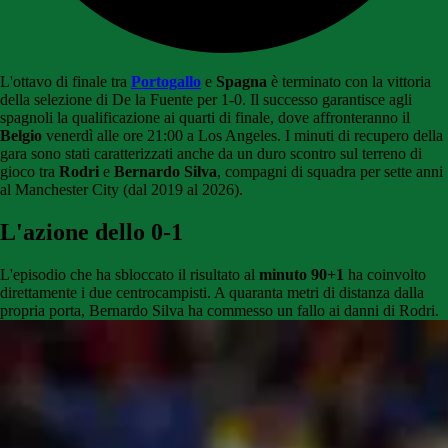
L'ottavo di finale tra
Portogallo
e
Spagna
è terminato con la vittoria
della selezione di De la Fuente per 1-0. Il successo garantisce agli
spagnoli la qualificazione ai quarti di finale, dove affronteranno il
Belgio
venerdì alle ore 21:00 a Los Angeles. I minuti di recupero della
gara sono stati caratterizzati anche da un duro scontro sul terreno di
gioco tra
Rodri
e
Bernardo Silva
, compagni di squadra per sette anni
al Manchester City (dal 2019 al 2026).
L'azione dello 0-1
L'episodio che ha sbloccato il risultato al
minuto 90+1
ha coinvolto
direttamente i due centrocampisti. A quaranta metri di distanza dalla
propria porta, Bernardo Silva ha commesso un fallo ai danni di Rodri.