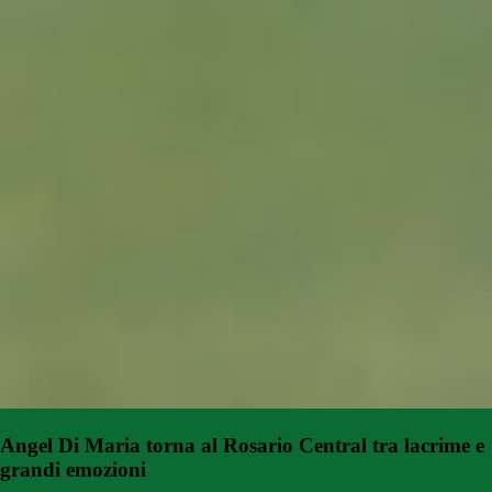
Angel Di Maria torna al Rosario Central tra lacrime e
grandi emozioni