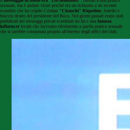
Il
messaggio di sfottò era "
Los dedeamos
"
, riferito a una pratica
sessuale, ma è andato virale perché era un richiamo a un recente
scandalo che ha colpito Cristian
"Chanchi" Riquelme
, fratello e
braccio destro del presidente del Boca. Nei giorni passati erano stati
pubblicati dei messaggi privati scambiati tra lui e una
famosa
influencer
locale che facevano riferimento a quella pratica sessuale
che si sarebbe consumata proprio all'interno degli uffici del club.