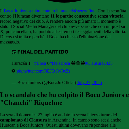
Il
Boca Juniors sembra entrato in una crisi senza fine
. Con la sconfitta
contro l'Huracan diventano
11 le partite consecutive senza vittoria
,
record negativo del club. A rendere ancora più amaro il momento è
stato il Social Media Manager del club avversario che con un
post su
X
, poi cancellato, ha portato all'estremo i festeggiamenti della vittoria.
Di cosa si tratta e perché il Boca ha chiesto l'eliminazione del
messaggio.
🔚 𝗙𝗜𝗡𝗔𝗟 𝗗𝗘𝗟 𝗣𝗔𝗥𝗧𝗜𝗗𝗢
Huracán 1 -
#Boca
0
#DaleBoca
🔵🟡🔵
#Clausura2025
⚽️
pic.twitter.com/3EJQ1W9cZt
— Boca Juniors (@BocaJrsOficial)
July 27, 2025
Lo scandalo che ha colpito il Boca Juniors e
"Chanchi" Riquelme
La sera di domenica 27 luglio è andato in scena il terzo turno del
campionato di Clausura
in Argentina. In campo sono scesi anche
Huracan e Boca Juniors. Questi ultimi dovevano rispondere alle