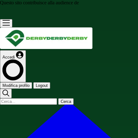
Questo sito contribuisce alla audience de
Accedi
Modifica profilo
Logout
Cerca