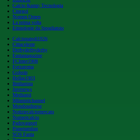
Calcio &amp; Tecnologia
Cinegol
Nomen Omen
La prima volta
Etimologie da Spogliatoio
Calcionapoli1926
Cittaceleste
Derbyderbyderby
Fantamagazine
FCInter1908
Forzaroma
Golssip
Hellas1903
Ilmilanista
Juvenews
Mediagol
Milanistichannel
Mondoudinese
Notiziecalciomercato
Numericalcio
Padovasport
Pianetamilan
SOS Fanta
Toronews