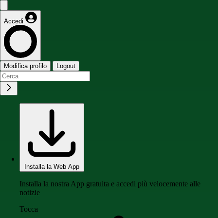
Accedi
Modifica profilo
Logout
Installa la Web App
Installa la nostra App gratuita e accedi più velocemente alle
notizie
Tocca