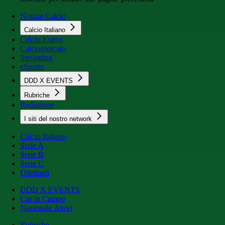
Notizie Calcio
Calcio Italiano
Calcio Estero
Calciomercato
Streaming
eSports
DDD X EVENTS
Rubriche
Redazione
I siti del nostro network
Calcio Italiano
Serie A
Serie B
Serie C
Dilettanti
DDD X EVENTS
Cur in Campo
Nazionale Attori
Rubriche