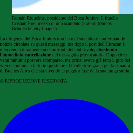
Román Riquelme, presidente del Boca Juniors. Il fratello
Cristian è nel mezzo di uno scandalo (Foto di Marcos
Brindicci/Getty Images)
La dirigenza del Boca Juniors non ha mai smentito o confermato le
notizie circolate su questi messaggi, ma dopo il post dell'Huracan è
intervenuta duramente nei confronti del club rivale,
chiedendo
l'immediata cancellazione
del messaggio provocatorio. Dopo circa
venti minuti il post era scomparso, ma ormai aveva già fatto il giro del
web e continua a farlo in queste ore. Un'ulteriore grana per la squadra
di Buenos Aires che sta vivendo la peggior fase della sua lunga storia.
© RIPRODUZIONE RISERVATA