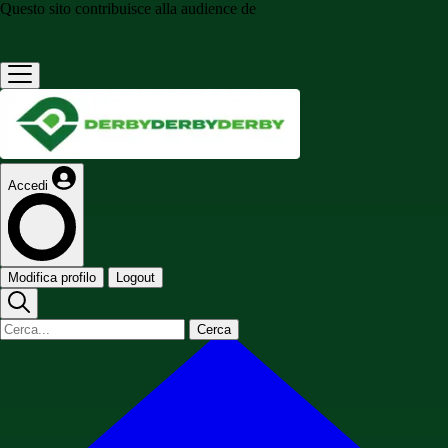
Questo sito contribuisce alla audience de
Accedi
Modifica profilo
Logout
Cerca