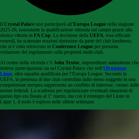
Il
Crystal Palace
non parteciperà all’
Europa League
nella stagione
2025-26, nonostante la qualificazione ottenuta sul campo grazie alla
storica vittoria in
FA Cup
. La decisione della
UEFA
, resa ufficiale
venerdì, ha scatenato reazioni durissime da parte del club londinese,
che si è visto retrocesso in
Conference League
per presunta
violazione del regolamento sulla proprietà multi-club.
Al centro della vicenda c’è
John Textor
, imprenditore statunitense che
detiene partecipazioni sia nel Crystal Palace che nell’
Olympique
Lione
, altra squadra qualificata per l’Europa League. Secondo la
UEFA, la presenza di due club controllati dallo stesso soggetto in una
competizione europea rappresenta un conflitto di interesse, vietato dalle
norme federali. La scadenza per regolarizzare eventuali situazioni di
questo tipo era fissata al 1° marzo, ma con il reintegro del Lione in
Ligue 1, il nodo è esploso nelle ultime settimane.