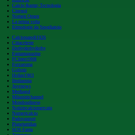
Calcio &amp; Tecnologia
Cinegol
Nomen Omen
La prima volta
Etimologie da Spogliatoio
Calcionapoli1926
Cittaceleste
Derbyderbyderby
Fantamagazine
FCInter1908
Forzaroma
Golssip
Hellas1903
Ilmilanista
Juvenews
Mediagol
Milanistichannel
Mondoudinese
Notiziecalciomercato
Numericalcio
Padovasport
Pianetamilan
SOS Fanta
Toronews