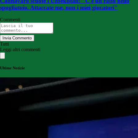
Cannavaro scuote l'Uzbekistan: "C'è un ratto nello
spogliatoio. Attaccate me, non i miei giocatori"
Commenti
Invia Commento
Tutti
Leggi altri commenti
Ultime Notizie