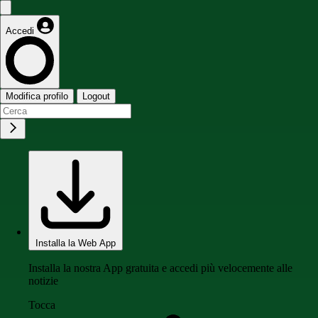
Accedi
Modifica profilo
Logout
Installa la Web App
Installa la nostra App gratuita e accedi più velocemente alle
notizie
Tocca