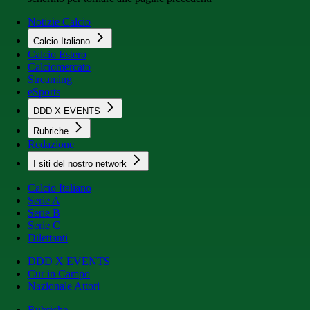
Notizie Calcio
Calcio Italiano
Calcio Estero
Calciomercato
Streaming
eSports
DDD X EVENTS
Rubriche
Redazione
I siti del nostro network
Calcio Italiano
Serie A
Serie B
Serie C
Dilettanti
DDD X EVENTS
Cur in Campo
Nazionale Attori
Rubriche