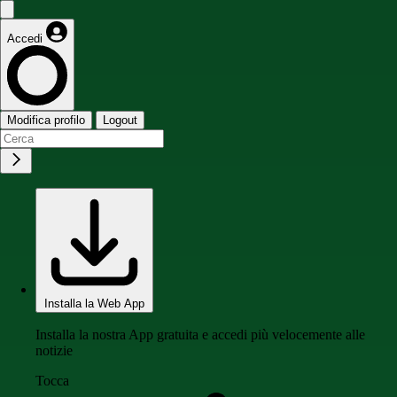
Accedi
Modifica profilo
Logout
Installa la Web App
Installa la nostra App gratuita e accedi più velocemente alle
notizie
Tocca