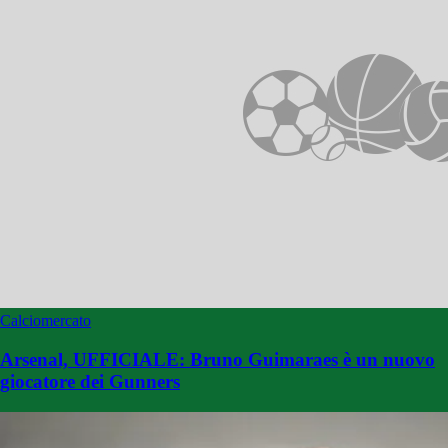
Calciomercato
Arsenal, UFFICIALE: Bruno Guimaraes è un nuovo
giocatore dei Gunners