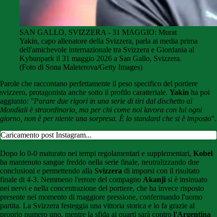
SAN GALLO, SVIZZERA - 31 MAGGIO: Murat
Yakin, capo allenatore della Svizzera, parla ai media prima
dell'amichevole internazionale tra Svizzera e Giordania al
Kybunpark il 31 maggio 2026 a San Gallo, Svizzera.
(Foto di Sona Maleterova/Getty Images)
Parole che raccontano perfettamente il peso specifico del portiere
svizzero, protagonista anche sotto il profilo caratteriale.
Yakin
ha poi
aggiunto: "
Parare due rigori in una serie di tiri dal dischetto ai
Mondiali è straordinario, ma per chi come noi lavora con lui ogni
giorno, non è per niente una sorpresa. È lo standard che si è imposto
".
Caricamento post Instagram...
Dopo lo 0-0 maturato nei tempi regolamentari e supplementari,
Kobel
ha mantenuto sangue freddo nella serie finale, neutralizzando due
conclusioni e permettendo alla
Svizzera
di imporsi con il risultato
finale di 4-3. Nemmeno l'errore del compagno
Akanji
si è insinuato
nei nervi e nella concentrazione del portiere, che ha invece risposto
presente nel momento di maggiore pressione, confermando l'uomo
partita. La Svizzera festeggia una vittoria storica e lo fa grazie al
proprio numero uno, mentre la sfida ai quarti sarà contro
l'Argentina