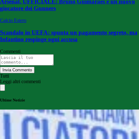
Arsenal, UFFICIALE: Bruno Guimaraes è un nuovo
giocatore dei Gunners
Calcio Estero
Scandalo in UEFA: spunta un pagamento segreto, ma
Infantino respinge ogni accusa
Commenti
Invia Commento
Tutti
Leggi altri commenti
Ultime Notizie