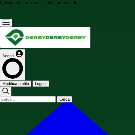
Questo sito contribuisce alla audience de
Accedi
Modifica profilo
Logout
Cerca