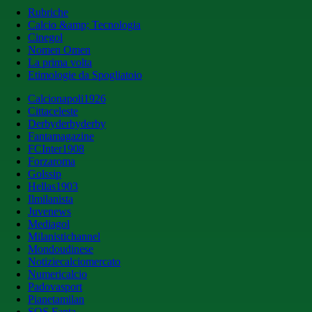
Rubriche
Calcio &amp; Tecnologia
Cinegol
Nomen Omen
La prima volta
Etimologie da Spogliatoio
Calcionapoli1926
Cittaceleste
Derbyderbyderby
Fantamagazine
FCInter1908
Forzaroma
Golssip
Hellas1903
Ilmilanista
Juvenews
Mediagol
Milanistichannel
Mondoudinese
Notiziecalciomercato
Numericalcio
Padovasport
Pianetamilan
SOS Fanta