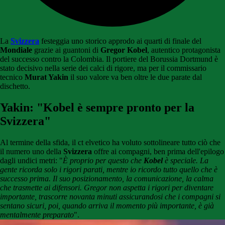
La
Svizzera
festeggia uno storico approdo ai quarti di finale del
Mondiale
grazie ai guantoni di
Gregor
Kobel
, autentico protagonista
del successo contro la Colombia. Il portiere del Borussia Dortmund è
stato decisivo nella serie dei calci di rigore, ma per il commissario
tecnico
Murat Yakin
il suo valore va ben oltre le due parate dal
dischetto.
Yakin: "Kobel è sempre pronto per la
Svizzera"
Al termine della sfida, il ct elvetico ha voluto sottolineare tutto ciò che
il numero uno della
Svizzera
offre ai compagni, ben prima dell'epilogo
dagli undici metri: "
È proprio per questo che
Kobel
è speciale. La
gente ricorda solo i rigori parati, mentre io ricordo tutto quello che è
successo prima. Il suo posizionamento, la comunicazione, la calma
che trasmette ai difensori. Gregor non aspetta i rigori per diventare
importante, trascorre novanta minuti assicurandosi che i compagni si
sentano sicuri, poi, quando arriva il momento più importante, è già
mentalmente preparato
".