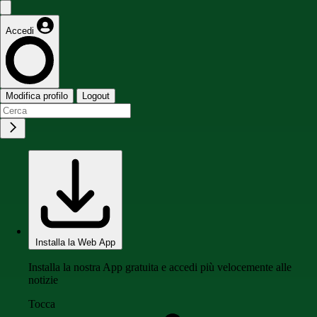
Accedi
Modifica profilo
Logout
Installa la Web App
Installa la nostra App gratuita e accedi più velocemente alle
notizie
Tocca