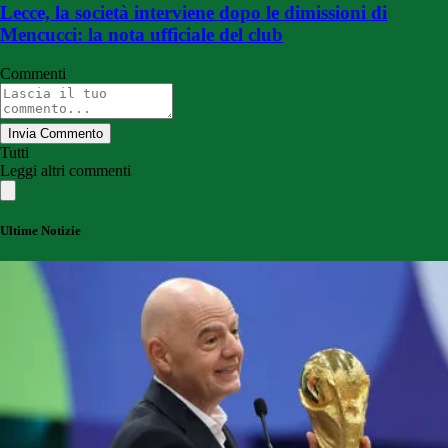
Lecce, la società interviene dopo le dimissioni di
Mencucci: la nota ufficiale del club
Commenti
Invia Commento
Tutti
Leggi altri commenti
Ultime Notizie