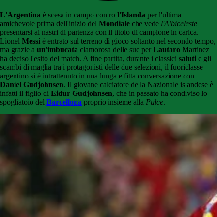
L'Argentina
è scesa in campo contro
l'Islanda
per l'ultima
amichevole prima dell'inizio del
Mondiale
che vede
l'Albiceleste
presentarsi ai nastri di partenza con il titolo di campione in carica.
Lionel
Messi
è entrato sul terreno di gioco soltanto nel secondo tempo,
ma grazie a
un'imbucata
clamorosa delle sue per
Lautaro
Martinez
ha deciso l'esito del match. A fine partita, durante i classici
saluti
e gli
scambi di maglia tra i protagonisti delle due selezioni, il fuoriclasse
argentino si è intrattenuto in una lunga e fitta conversazione con
Daniel
Gudjohnsen
. Il giovane calciatore della Nazionale islandese è
infatti il figlio di
Eidur Gudjohnsen
, che in passato ha condiviso lo
spogliatoio del
Barcellona
proprio insieme alla
Pulce
.