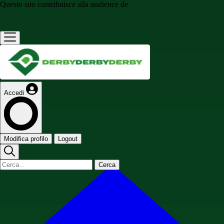
Questo sito contribuisce alla audience de
Accedi
Modifica profilo
Logout
Cerca