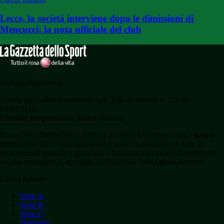
Lecce, la società interviene dopo le dimissioni di
Mencucci: la nota ufficiale del club
Derbyderbyderby.it
Testata giornalistica registrata Aut. Trib. di Milano n. 227 del
09/09/2016.
Direttore Responsabile: Marco Torretta
Il sito DerbyDerbyDerby affiliato al network Gazzanet non è gestito
direttamente RCS Mediagroup ed è unico responsabile di tutte le
informazioni (testuali o grafiche), i documenti o i materiali pubblicati
sul sito medesimo. Copyright 2019-2026 © Tutti i diritti riservati.
Calcio Italiano
Serie A
Serie B
Serie C
Dilettanti