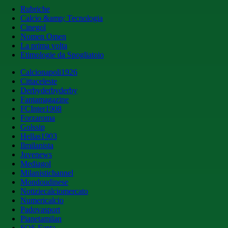
Rubriche
Calcio &amp; Tecnologia
Cinegol
Nomen Omen
La prima volta
Etimologie da Spogliatoio
Calcionapoli1926
Cittaceleste
Derbyderbyderby
Fantamagazine
FCInter1908
Forzaroma
Golssip
Hellas1903
Ilmilanista
Juvenews
Mediagol
Milanistichannel
Mondoudinese
Notiziecalciomercato
Numericalcio
Padovasport
Pianetamilan
SOS Fanta