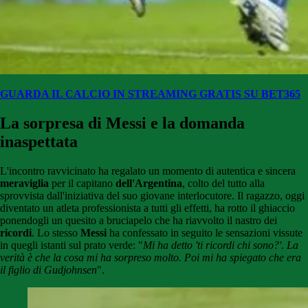
GUARDA IL CALCIO IN STREAMING GRATIS SU BET365
La sorpresa di Messi e la domanda
inaspettata
L'incontro ravvicinato ha regalato un momento di autentica e sincera
meraviglia
per il capitano
dell'Argentina
, colto del tutto alla
sprovvista dall'iniziativa del suo giovane interlocutore. Il ragazzo, oggi
diventato un atleta professionista a tutti gli effetti, ha rotto il ghiaccio
ponendogli un quesito a bruciapelo che ha riavvolto il nastro dei
ricordi
. Lo stesso
Messi
ha confessato in seguito le sensazioni vissute
in quegli istanti sul prato verde: "
Mi ha detto 'ti ricordi chi sono?'. La
verità è che la cosa mi ha sorpreso molto. Poi mi ha spiegato che era
il figlio di Gudjohnsen
".