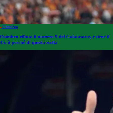
Ultim’ora
Osimhen rifiuta il numero 9 del Galatasaray e tiene il
45: il perché di questa scelta