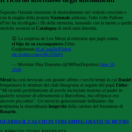
Superato l'iniziale momento di sbalordimento nel vederlo cresciuto e
con la maglia della propria
Nazionale
addosso, l'otto volte Pallone
d'Oro ha ricollegato i fili della memoria, tornando con la mente a quelle
storiche sessioni in
Catalogna
di metà anni duemila.
😮 La sorpresa de Leo Messi al enterarse que jugó contra
𝐞𝐥 𝐡𝐢𝐣𝐨 𝐝𝐞 𝐬𝐮 𝐞𝐱𝐜𝐨𝐦𝐩𝐚𝐧̃𝐞𝐫𝐨 Eiður
Gudjohnsen.
#LaCasaDelFútbol
pic.twitter.com/u3KaT0nlj1
— Movistar Plus Deportes (@MPlusDeportes)
June 10,
2026
Messi
ha così rievocato con grande affetto i vecchi tempi in cui
Daniel
frequentava le strutture del club
blaugrana
al seguito del papà
Eidur
:
"
Mi ricordo perfettamente di averlo incrociato insieme al padre in
qualche sessione di allenamento a Barcellona, ma all'epoca era
davvero piccolino
". Un incrocio generazionale bellissimo che
testimonia la straordinaria
longevità
della carriera del fenomeno di
Rosario
.
GUARDA IL CALCIO IN STREAMING GRATIS SU BET365
© RIPRODUZIONE RISERVATA