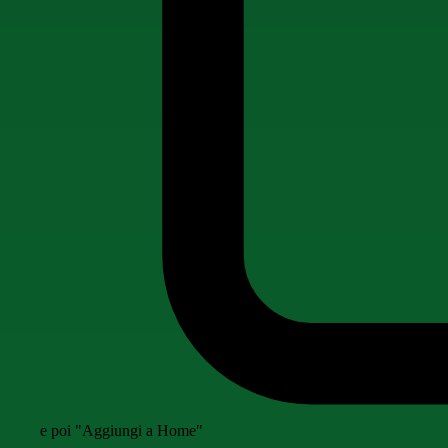
e poi "Aggiungi a Home"