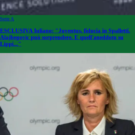
Serie A
ESCLUSIVA Iuliano: "Juventus, fiducia in Spalletti.
Alajbegovic può sorprendere. E quell'aneddoto su
Lippi..."