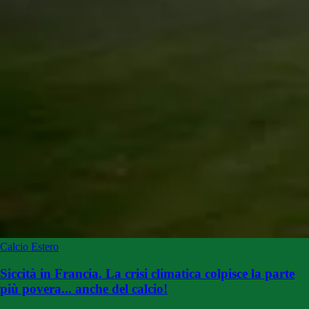
Calcio Estero
Siccità in Francia. La crisi climatica colpisce la parte
più povera... anche del calcio!