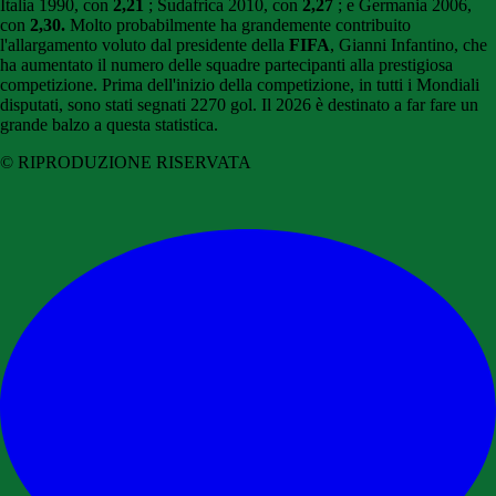
Italia 1990, con
2,21
; Sudafrica 2010, con
2,27
; e Germania 2006,
con
2,30.
Molto probabilmente ha grandemente contribuito
l'allargamento voluto dal presidente della
FIFA
, Gianni Infantino, che
ha aumentato il numero delle squadre partecipanti alla prestigiosa
competizione.
Prima dell'inizio della competizione, in tutti i Mondiali
disputati, sono stati segnati 2270 gol. Il 2026 è destinato a far fare un
grande balzo a questa statistica.
© RIPRODUZIONE RISERVATA