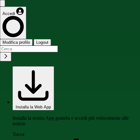
Accedi
Modifica profilo
Logout
Installa la Web App
Installa la nostra App gratuita e accedi più velocemente alle
notizie
Tocca