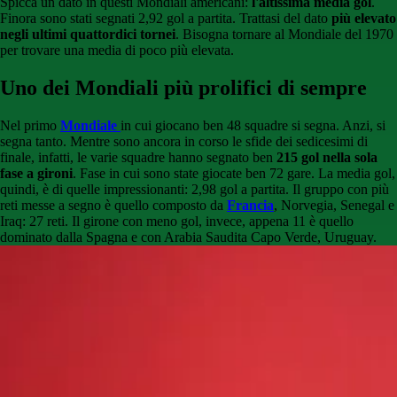
Spicca un dato in questi Mondiali americani:
l'altissima media gol
.
Finora sono stati segnati
2,92 gol a partita. Trattasi del dato
più elevato
negli ultimi quattordici tornei
. Bisogna tornare al Mondiale del 1970
per trovare una media di poco più elevata.
Uno dei Mondiali più prolifici di sempre
Nel primo
Mondiale
in cui giocano ben 48 squadre si segna. Anzi, si
segna tanto. Mentre sono ancora in corso le sfide dei sedicesimi di
finale, infatti, le varie squadre hanno segnato ben
215 gol nella sola
fase a gironi
. Fase in cui sono state giocate ben 72 gare. La media gol,
quindi, è di quelle impressionanti: 2,98 gol a partita. Il gruppo con più
reti messe a segno è quello composto da
Francia
, Norvegia, Senegal e
Iraq: 27 reti. Il girone con meno gol, invece, appena 11 è quello
dominato dalla Spagna e con Arabia Saudita Capo Verde, Uruguay.