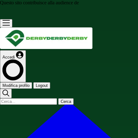
Questo sito contribuisce alla audience de
Accedi
Modifica profilo
Logout
Cerca