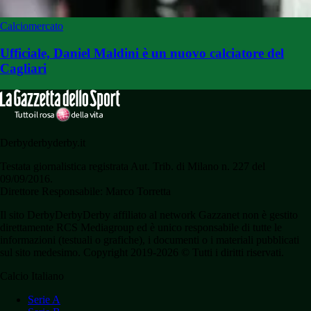
Calciomercato
Ufficiale, Daniel Maldini è un nuovo calciatore del
Cagliari
Derbyderbyderby.it
Testata giornalistica registrata Aut. Trib. di Milano n. 227 del
09/09/2016.
Direttore Responsabile: Marco Torretta
Il sito DerbyDerbyDerby affiliato al network Gazzanet non è gestito
direttamente RCS Mediagroup ed è unico responsabile di tutte le
informazioni (testuali o grafiche), i documenti o i materiali pubblicati
sul sito medesimo. Copyright 2019-2026 © Tutti i diritti riservati.
Calcio Italiano
Serie A