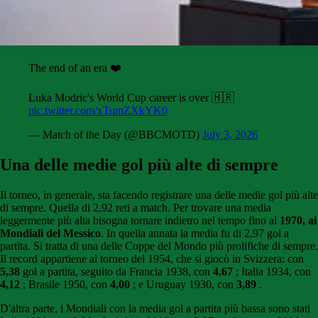
The end of an era ❤️ ⁣
Luka Modric's World Cup career is over 🇭🇷
pic.twitter.com/xTumZXkYK0
— Match of the Day (@BBCMOTD)
July 3, 2026
Una delle medie gol più alte di sempre
Il torneo, in generale, sta facendo registrare una delle medie gol più alte
di sempre. Quella di 2,92 reti a match. Per trovare una media
leggermente più alta bisogna tornare indietro nel tempo fino al
1970, ai
Mondiali del Messico
. In quella annata la media fu di 2,97 gol a
partita. Si tratta di una delle Coppe del Mondo più prolifiche di sempre.
Il record appartiene al torneo del 1954, che si giocò in Svizzera:
con
5,38
gol a partita, seguito da Francia 1938, con
4,67
; Italia 1934, con
4,12
; Brasile 1950, con
4,00
; e Uruguay 1930, con
3,89
.
D'altra parte, i Mondiali con la media gol a partita più bassa sono stati