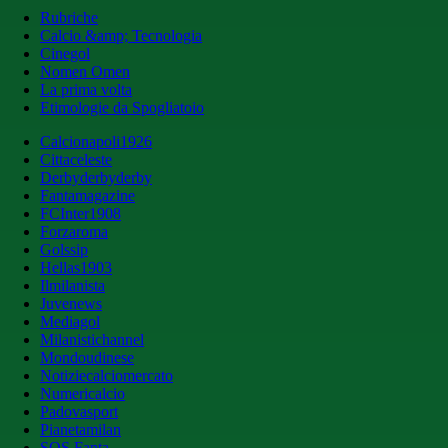
Rubriche
Calcio &amp; Tecnologia
Cinegol
Nomen Omen
La prima volta
Etimologie da Spogliatoio
Calcionapoli1926
Cittaceleste
Derbyderbyderby
Fantamagazine
FCInter1908
Forzaroma
Golssip
Hellas1903
Ilmilanista
Juvenews
Mediagol
Milanistichannel
Mondoudinese
Notiziecalciomercato
Numericalcio
Padovasport
Pianetamilan
SOS Fanta