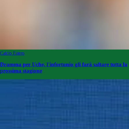
Calcio Estero
Dramma per Uche, l'infortunio gli farà saltare tutta la
prossima stagione