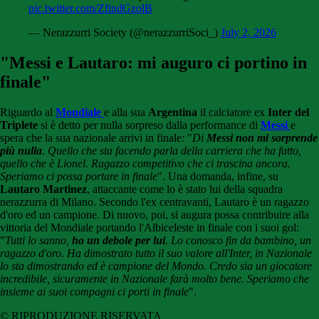
pic.twitter.com/ZfindGzolB
— Nerazzurri Society (@nerazzurriSoci_)
July 2, 2026
"Messi e Lautaro: mi auguro ci portino in
finale"
Riguardo al
Mondiale
e alla sua
Argentina
il calciatore ex
Inter del
Triplete
si è detto per nulla sorpreso dalla performance di
Messi
e
spera che la sua nazionale arrivi in finale: "
Di
Messi non mi sorprende
più nulla
. Quello che sta facendo parla della carriera che ha fatto,
quello che è Lionel. Ragazzo competitivo che ci trascina ancora.
Speriamo ci possa portare in finale
". Una domanda, infine, su
Lautaro Martinez
, attaccante come lo è stato lui della squadra
nerazzurra di Milano. Secondo l'ex centravanti, Lautaro è un ragazzo
d'oro ed un campione. Di nuovo, poi, si augura possa contribuire alla
vittoria del Mondiale portando l'Albiceleste in finale con i suoi gol:
"
Tutti lo sanno,
ho un debole per lui
. Lo conosco fin da bambino, un
ragazzo d'oro. Ha dimostrato tutto il suo valore all'Inter, in Nazionale
lo sta dimostrando ed è campione del Mondo. Credo sia un giocatore
incredibile, sicuramente in Nazionale farà molto bene. Speriamo che
insieme ai suoi compagni ci porti in finale
".
© RIPRODUZIONE RISERVATA