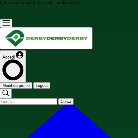
Questo sito contribuisce alla audience de
Accedi
Modifica profilo
Logout
Cerca