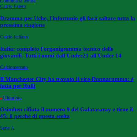
Continua la lettura
Calcio Estero
Dramma per Uche, l'infortunio gli farà saltare tutta la
prossima stagione
Calcio Italiano
Italia: completo l'organigramma tecnico delle
giovanili. Tutti i nomi dall'Under21 all'Under 14
Calciomercato
Il Manchester City ha trovato il vice-Donnarumma: è
fatta per Rulli
Ultim’ora
Osimhen rifiuta il numero 9 del Galatasaray e tiene il
45: il perché di questa scelta
Serie A