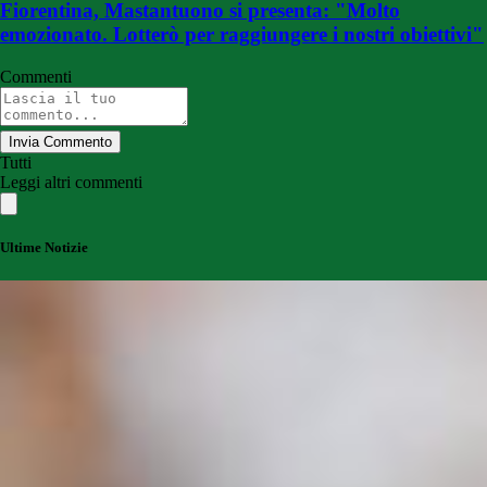
Fiorentina, Mastantuono si presenta: "Molto
emozionato. Lotterò per raggiungere i nostri obiettivi"
Commenti
Invia Commento
Tutti
Leggi altri commenti
Ultime Notizie