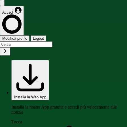
Accedi
Modifica profilo
Logout
Installa la Web App
Installa la nostra App gratuita e accedi più velocemente alle
notizie
Tocca