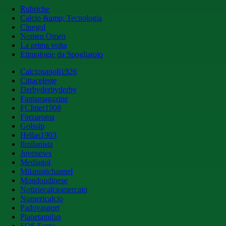
Rubriche
Calcio &amp; Tecnologia
Cinegol
Nomen Omen
La prima volta
Etimologie da Spogliatoio
Calcionapoli1926
Cittaceleste
Derbyderbyderby
Fantamagazine
FCInter1908
Forzaroma
Golssip
Hellas1903
Ilmilanista
Juvenews
Mediagol
Milanistichannel
Mondoudinese
Notiziecalciomercato
Numericalcio
Padovasport
Pianetamilan
SOS Fanta