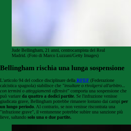
Jude Bellingham, 21 anni, centrocampista del Real
Madrid. (Foto di Marco Luzzani/Getty Images)
Bellingham rischia una lunga sospensione
L'articolo 94 del codice disciplinare della
RFEF
(Federazione
calcistica spagnola) stabilisce che
"insultare o rivolgersi all'arbitro...
con termini o atteggiamenti offensivi"
comporta una sospensione che
può variare
da quattro a dodici partite
. Se l'infrazione venisse
giudicata grave, Bellingham potrebbe rimanere lontano dai campi
per
un lungo periodo
. Al contrario, se non venisse riscontrata una
"infrazione grave", il ventunenne potrebbe subire una sanzione più
lieve, saltando
solo una o due partite.