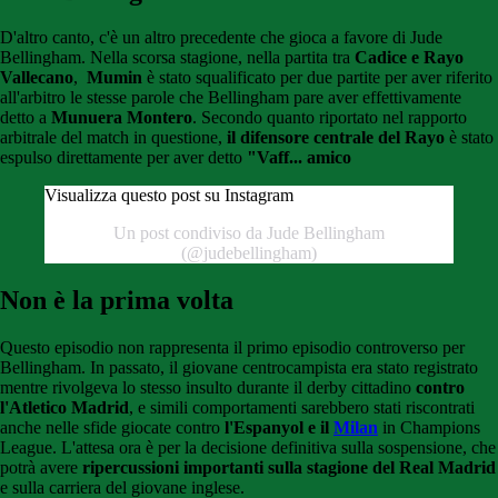
D'altro canto, c'è un altro precedente che gioca a favore di Jude
Bellingham. Nella scorsa stagione, nella partita tra
Cadice e Rayo
Vallecano
,
Mumin
è stato squalificato per due partite per aver riferito
all'arbitro le stesse parole che Bellingham pare aver effettivamente
detto a
Munuera Montero
. Secondo quanto riportato nel rapporto
arbitrale del match in questione,
il difensore centrale del Rayo
è stato
espulso direttamente per aver detto
"Vaff... amico
Visualizza questo post su Instagram
Un post condiviso da Jude Bellingham
(@judebellingham)
Non è la prima volta
Questo episodio non rappresenta il primo episodio controverso per
Bellingham. In passato, il giovane centrocampista era stato registrato
mentre rivolgeva lo stesso insulto durante il derby cittadino
contro
l'Atletico Madrid
, e simili comportamenti sarebbero stati riscontrati
anche nelle sfide giocate contro
l'Espanyol e il
Milan
in Champions
League. L'attesa ora è per la decisione definitiva sulla sospensione, che
potrà avere
ripercussioni importanti sulla stagione del Real Madrid
e sulla carriera del giovane inglese.