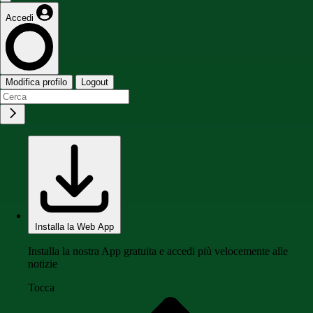
Accedi
Modifica profilo
Logout
Installa la Web App
Installa la nostra App gratuita e accedi più velocemente alle
notizie
Tocca