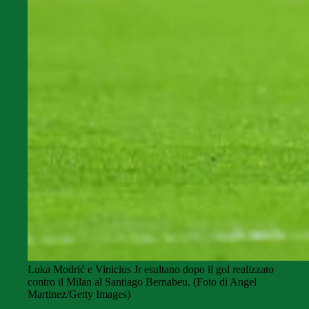
Luka Modrić e Vinicius Jr esultano dopo il gol realizzato
contro il Milan al Santiago Bernabeu. (Foto di Angel
Martinez/Getty Images)