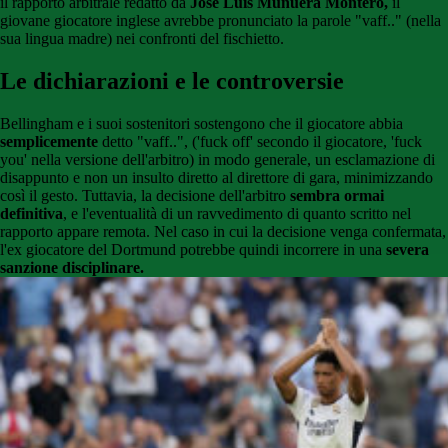
il rapporto arbitrale redatto da
José Luis Munuera Montero,
il
giovane giocatore inglese avrebbe pronunciato la parole "vaff.." (nella
sua lingua madre) nei confronti del fischietto.
Le dichiarazioni e le controversie
Bellingham e i suoi sostenitori sostengono che il giocatore abbia
semplicemente
detto "vaff..", ('fuck off' secondo il giocatore, 'fuck
you' nella versione dell'arbitro) in modo generale, un esclamazione di
disappunto e non un insulto diretto al direttore di gara, minimizzando
così il gesto. Tuttavia, la decisione dell'arbitro
sembra ormai
definitiva
, e l'eventualità di un ravvedimento di quanto scritto nel
rapporto appare remota. Nel caso in cui la decisione venga confermata,
l'ex giocatore del Dortmund potrebbe quindi incorrere in una
severa
sanzione disciplinare.