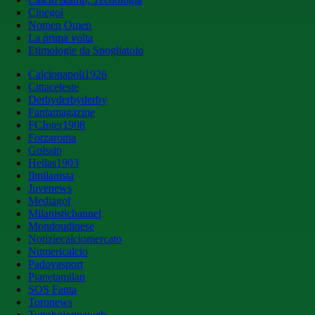
Cinegol
Nomen Omen
La prima volta
Etimologie da Spogliatoio
Calcionapoli1926
Cittaceleste
Derbyderbyderby
Fantamagazine
FCInter1908
Forzaroma
Golssip
Hellas1903
Ilmilanista
Juvenews
Mediagol
Milanistichannel
Mondoudinese
Notiziecalciomercato
Numericalcio
Padovasport
Pianetamilan
SOS Fanta
Toronews
Tuttobolognaweb