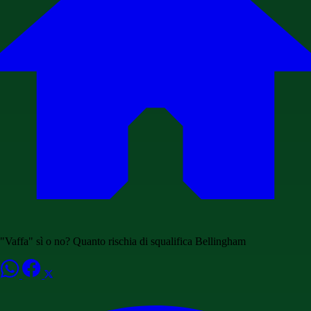
"Vaffa" sì o no? Quanto rischia di squalifica Bellingham