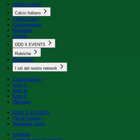
Notizie Calcio
Calcio Italiano
Calcio Estero
Calciomercato
Streaming
eSports
DDD X EVENTS
Rubriche
Redazione
I siti del nostro network
Calcio Italiano
Serie A
Serie B
Serie C
Dilettanti
DDD X EVENTS
Cur in Campo
Nazionale Attori
Rubriche
Calcio &amp; Tecnologia