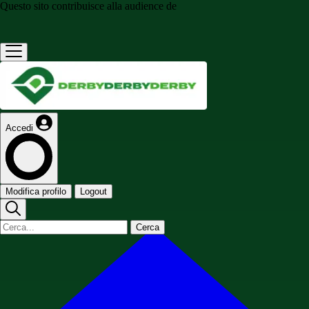
Questo sito contribuisce alla audience de
Accedi
Modifica profilo
Logout
Cerca