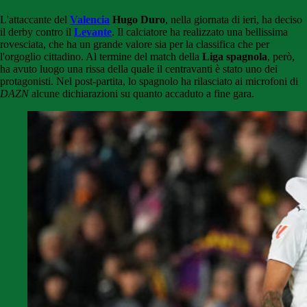
L'attaccante del
Valencia
Hugo Duro
, nella giornata di ieri, ha deciso
il derby contro il
Levante
. Il calciatore ha realizzato una bellissima
rovesciata, che ha un grande valore sia per la classifica che per
l'orgoglio cittadino. Al termine del match della
Liga spagnola
, però,
ha avuto luogo una rissa della quale il centravanti è stato uno dei
protagonisti. Nel post-partita, lo spagnolo ha rilasciato ai microfoni di
DAZN
alcune dichiarazioni su quanto accaduto a fine gara.