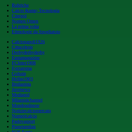
Rubriche
Calcio &amp; Tecnologia
Cinegol
Nomen Omen
La prima volta
Etimologie da Spogliatoio
Calcionapoli1926
Cittaceleste
Derbyderbyderby
Fantamagazine
FCInter1908
Forzaroma
Golssip
Hellas1903
Ilmilanista
Juvenews
Mediagol
Milanistichannel
Mondoudinese
Notiziecalciomercato
Numericalcio
Padovasport
Pianetamilan
SOS Fanta