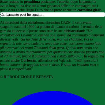
Rane
restano in
penultima
posizione. Tuttavia, dopo la partita ha
avuto luogo una rissa tra alcuni giocatori delle due compagini, tra i
quali c'era anche Hugo Duro che ha preso anche un
cartellino giallo
.
Caricamento post Instagram...
Ai microfoni della piattaforma streaming
DAZN
, il centravanti
spagnolo nato nel 1999 ha parlato di quanto accaduto al termine della
gara da lui decisa. Queste sono state le sue
dichiarazioni
:
"Un
calciatore del Levante, di cui non so il nome, ha continuato a colpirmi
diverse volte. Gli ho detto di fermarsi, ma non l'ha fatto. Poi io
segnato la rete, sono caduto a terra due volte, così come hanno fatto
gli avversari nei primi 70 minuti della gara. Quindi non credo che
abbiano il diritto di arrabbiarsi per qualcosa che stavano facendo fino
al 70° minuto, finché il punteggio non è stato sullo 0-0"
. In seguito, ha
parlato anche
Corberán
, allenatore del Valencia:
"Tutti i giocatori
hanno lottato e festeggiato come si deve. È stato un incontro teso e
pieno ti competitività".
© RIPRODUZIONE RISERVATA