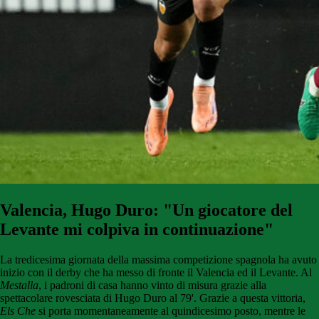
Valencia, Hugo Duro: "Un giocatore del
Levante mi colpiva in continuazione"
La tredicesima giornata della massima competizione spagnola ha avuto
inizio con il derby che ha messo di fronte il Valencia ed il Levante. Al
Mestalla
, i padroni di casa hanno vinto di misura grazie alla
spettacolare rovesciata di Hugo Duro al 79'. Grazie a questa vittoria,
Els Che
si porta momentaneamente al quindicesimo posto, mentre le