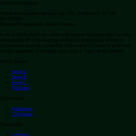
Derbyderbyderby.it
Testata giornalistica registrata Aut. Trib. di Milano n. 227 del
09/09/2016.
Direttore Responsabile: Marco Torretta
Il sito DerbyDerbyDerby affiliato al network Gazzanet non è gestito
direttamente RCS Mediagroup ed è unico responsabile di tutte le
informazioni (testuali o grafiche), i documenti o i materiali pubblicati
sul sito medesimo. Copyright 2019-2026 © Tutti i diritti riservati.
Calcio Italiano
Serie A
Serie B
Serie C
Dilettanti
Informazioni
Redazione
Chi Siamo
Trasparenza
Archivio