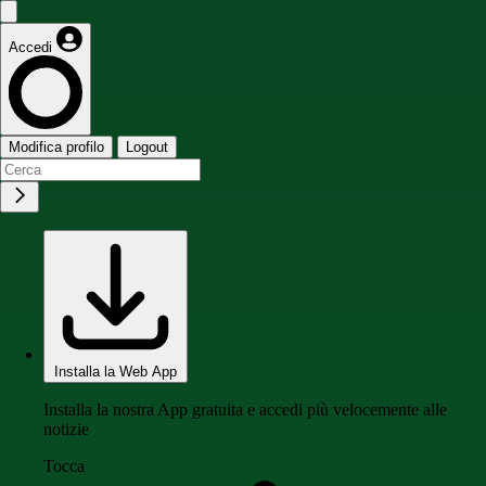
Accedi
Modifica profilo
Logout
Installa la Web App
Installa la nostra App gratuita e accedi più velocemente alle
notizie
Tocca