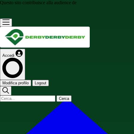
Questo sito contribuisce alla audience de
Accedi
Modifica profilo
Logout
Cerca