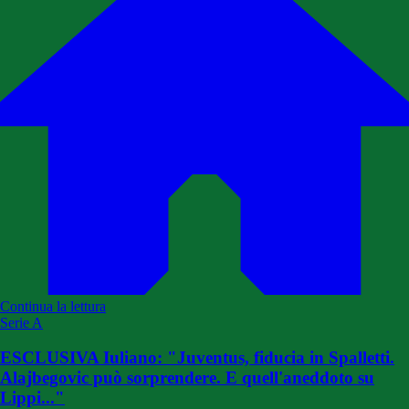
Continua la lettura
Serie A
ESCLUSIVA Iuliano: "Juventus, fiducia in Spalletti.
Alajbegovic può sorprendere. E quell'aneddoto su
Lippi..."