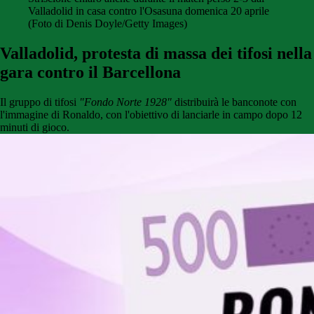
Valladolid in casa contro l'Osasuna domenica 20 aprile
(Foto di Denis Doyle/Getty Images)
Valladolid, protesta di massa dei tifosi nella
gara contro il Barcellona
Il gruppo di tifosi
"Fondo Norte 1928"
distribuirà le banconote con
l'immagine di Ronaldo, con l'obiettivo di lanciarle in campo dopo 12
minuti di gioco.