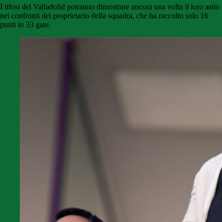
I tifosi del Valladolid potranno dimostrare ancora una volta il loro astio
nei confronti del proprietario della squadra, che ha raccolto solo 16
punti in 33 gare.