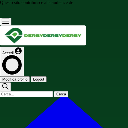
Questo sito contribuisce alla audience de
Accedi
Modifica profilo
Logout
Cerca