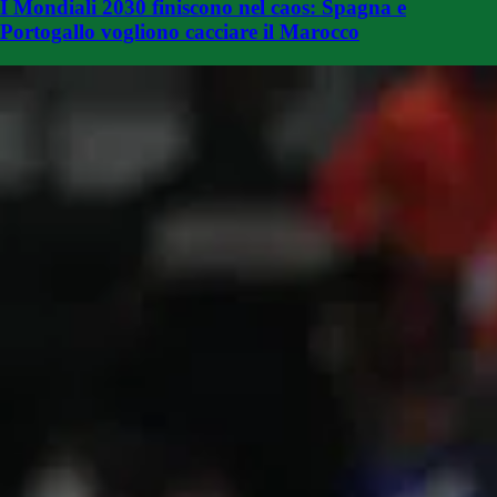
I Mondiali 2030 finiscono nel caos: Spagna e
Portogallo vogliono cacciare il Marocco