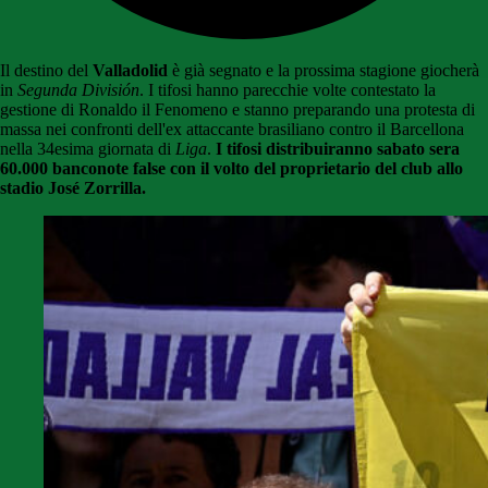
Il destino del
Valladolid
è già segnato e la prossima stagione giocherà
in
Segunda División
. I tifosi hanno parecchie volte contestato la
gestione di Ronaldo il Fenomeno e stanno preparando una protesta di
massa nei confronti dell'ex attaccante brasiliano contro il Barcellona
nella 34esima giornata di
Liga
.
I tifosi distribuiranno sabato sera
60.000 banconote false con il volto del proprietario del club allo
stadio José Zorrilla.