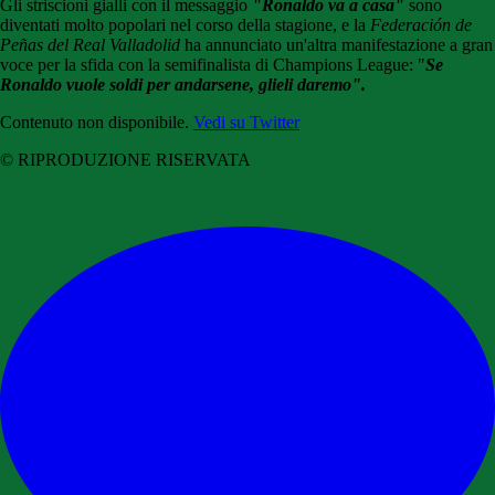
Gli striscioni gialli con il messaggio
"Ronaldo va a casa"
sono
diventati molto popolari nel corso della stagione, e la
Federación de
Peñas del Real Valladolid
ha annunciato un'altra manifestazione a gran
voce per la sfida con la semifinalista di Champions League: "
Se
Ronaldo vuole soldi per andarsene, glieli daremo".
Contenuto non disponibile.
Vedi su Twitter
© RIPRODUZIONE RISERVATA