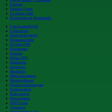
Cinegol
Nomen Omen
La prima volta
Etimologie da Spogliatoio
Calcionapoli1926
Cittaceleste
Derbyderbyderby
Fantamagazine
FCInter1908
Forzaroma
Golssip
Hellas1903
Ilmilanista
Juvenews
Mediagol
Milanistichannel
Mondoudinese
Notiziecalciomercato
Numericalcio
Padovasport
Pianetamilan
SOS Fanta
Toronews
Tuttobolognaweb