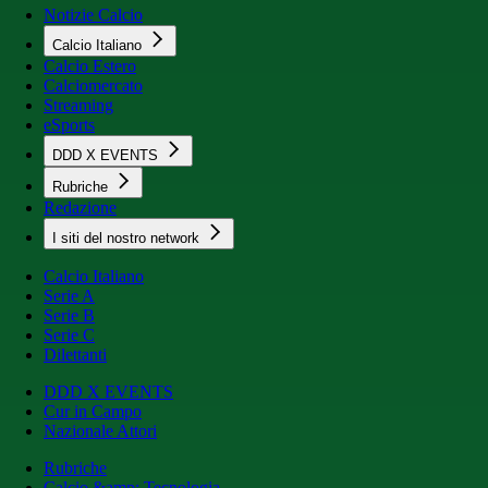
Notizie Calcio
Calcio Italiano
Calcio Estero
Calciomercato
Streaming
eSports
DDD X EVENTS
Rubriche
Redazione
I siti del nostro network
Calcio Italiano
Serie A
Serie B
Serie C
Dilettanti
DDD X EVENTS
Cur in Campo
Nazionale Attori
Rubriche
Calcio &amp; Tecnologia