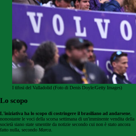
I tifosi del Valladolid (Foto di Denis Doyle/Getty Images)
Lo scopo
L'iniziativa ha lo scopo di costringere il brasiliano ad andarsene
,
nonostante le voci della scorsa settimana di un'imminente vendita della
società siano state smentite da notizie secondo cui non è stato ancora
fatto nulla, secondo
Marca
.