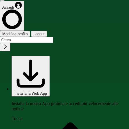
Accedi
Modifica profilo
Logout
Installa la Web App
Installa la nostra App gratuita e accedi più velocemente alle
notizie
Tocca