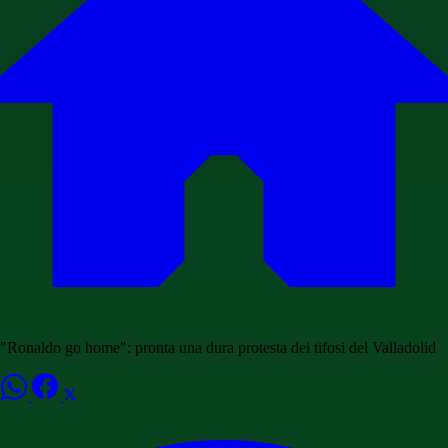
"Ronaldo go home": pronta una dura protesta dei tifosi del Valladolid