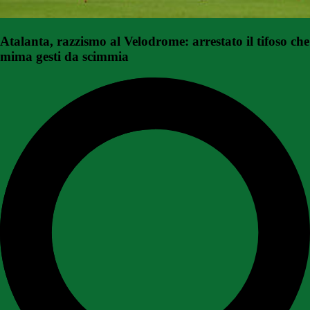
Atalanta, razzismo al Velodrome: arrestato il tifoso che
mima gesti da scimmia