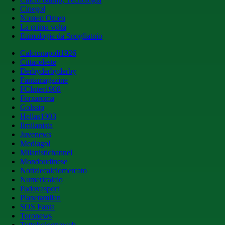
Cinegol
Nomen Omen
La prima volta
Etimologie da Spogliatoio
Calcionapoli1926
Cittaceleste
Derbyderbyderby
Fantamagazine
FCInter1908
Forzaroma
Golssip
Hellas1903
Ilmilanista
Juvenews
Mediagol
Milanistichannel
Mondoudinese
Notiziecalciomercato
Numericalcio
Padovasport
Pianetamilan
SOS Fanta
Toronews
Tuttobolognaweb