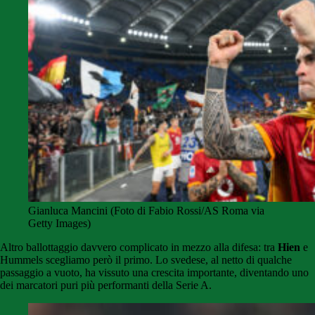
Gianluca Mancini (Foto di Fabio Rossi/AS Roma via
Getty Images)
Altro ballottaggio davvero complicato in mezzo alla difesa: tra
Hien
e
Hummels scegliamo però il primo. Lo svedese, al netto di qualche
passaggio a vuoto, ha vissuto una crescita importante, diventando uno
dei marcatori puri più performanti della Serie A.