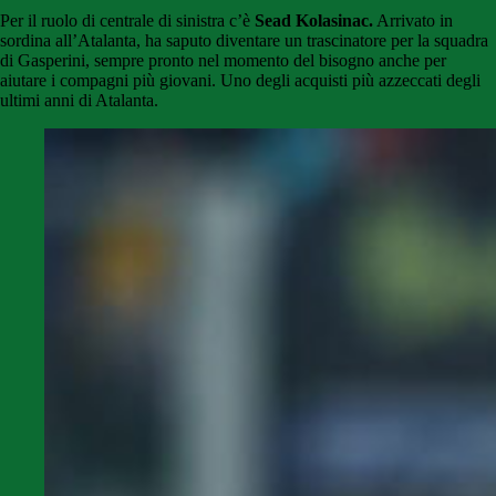
Per il ruolo di centrale di sinistra c’è
Sead Kolasinac.
Arrivato in
sordina all’Atalanta, ha saputo diventare un trascinatore per la squadra
di Gasperini, sempre pronto nel momento del bisogno anche per
aiutare i compagni più giovani. Uno degli acquisti più azzeccati degli
ultimi anni di Atalanta.