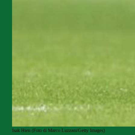
Isak Hien (Foto di Marco Luzzani/Getty Images)