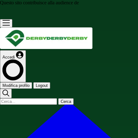
Questo sito contribuisce alla audience de
Accedi
Modifica profilo
Logout
Cerca