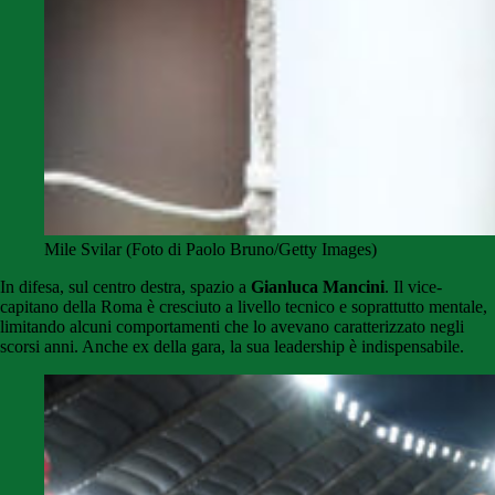
Mile Svilar (Foto di Paolo Bruno/Getty Images)
In difesa, sul centro destra, spazio a
Gianluca Mancini
. Il vice-
capitano della Roma è cresciuto a livello tecnico e soprattutto mentale,
limitando alcuni comportamenti che lo avevano caratterizzato negli
scorsi anni. Anche ex della gara, la sua leadership è indispensabile.