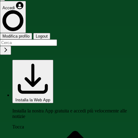
Accedi
Modifica profilo
Logout
Installa la Web App
Installa la nostra App gratuita e accedi più velocemente alle
notizie
Tocca