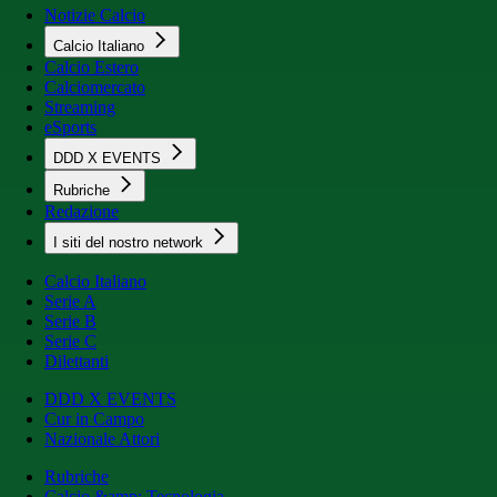
Notizie Calcio
Calcio Italiano
Calcio Estero
Calciomercato
Streaming
eSports
DDD X EVENTS
Rubriche
Redazione
I siti del nostro network
Calcio Italiano
Serie A
Serie B
Serie C
Dilettanti
DDD X EVENTS
Cur in Campo
Nazionale Attori
Rubriche
Calcio &amp; Tecnologia