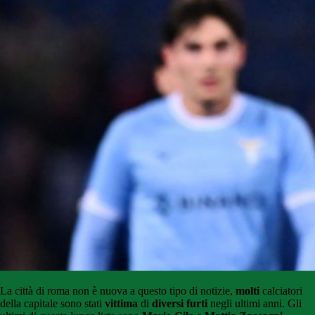
La città di roma non è nuova a questo tipo di notizie,
molti
calciatori
della capitale sono stati
vittima
di
diversi furti
negli ultimi anni. Gli