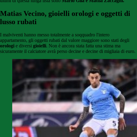
ultimi di questa lunga lista sono
Mario Gila e Mattia Zaccagni.
Matias Vecino, gioielli orologi e oggetti di
lusso rubati
I malviventi hanno messo totalmente a soqquadro l'intero
appartamento, gli oggetti rubati dal valore maggiore sono stati degli
orologi
e diversi
gioielli
. Non è ancora stata fatta una stima ma
sicuramente il calciatore avrà perso decine e decine di migliaia di euro.