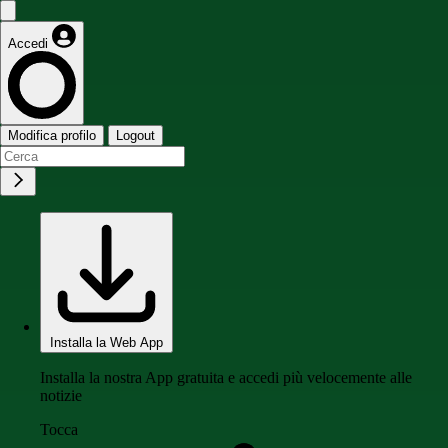
Accedi
Modifica profilo
Logout
Installa la Web App
Installa la nostra App gratuita e accedi più velocemente alle
notizie
Tocca