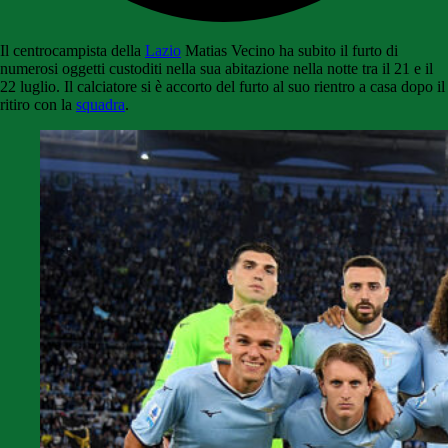
Il centrocampista della
Lazio
Matias Vecino ha subito il furto di
numerosi oggetti custoditi nella sua abitazione nella notte tra il 21 e il
22 luglio. Il calciatore si è accorto del furto al suo rientro a casa dopo il
ritiro con la
squadra
.