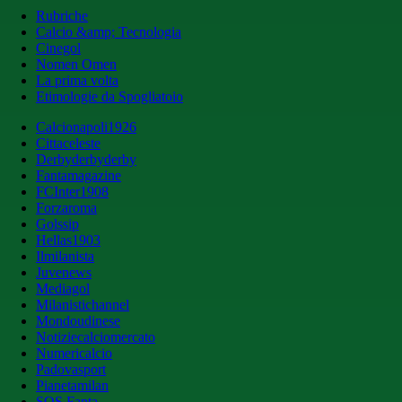
Rubriche
Calcio &amp; Tecnologia
Cinegol
Nomen Omen
La prima volta
Etimologie da Spogliatoio
Calcionapoli1926
Cittaceleste
Derbyderbyderby
Fantamagazine
FCInter1908
Forzaroma
Golssip
Hellas1903
Ilmilanista
Juvenews
Mediagol
Milanistichannel
Mondoudinese
Notiziecalciomercato
Numericalcio
Padovasport
Pianetamilan
SOS Fanta