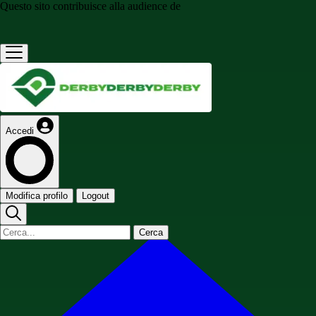
Questo sito contribuisce alla audience de
Accedi
Modifica profilo
Logout
Cerca