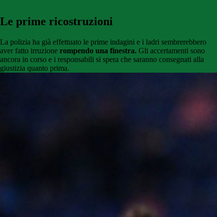
Le prime ricostruzioni
La polizia ha già effettuato le prime indagini e i ladri sembrerebbero
aver fatto irruzione
rompendo una finestra.
Gli accertamenti sono
ancora in corso e i responsabili si spera che saranno consegnati alla
giustizia quanto prima.