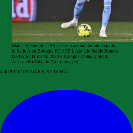
Matías Vecino della SS Lazio in azione durante la partita
di Serie A tra Bologna FC e SS Lazio allo Stadio Renato
Dall'Ara l'11 marzo 2023 a Bologna, Italia. (Foto di
Alessandro Sabattini/Getty Images)
© RIPRODUZIONE RISERVATA