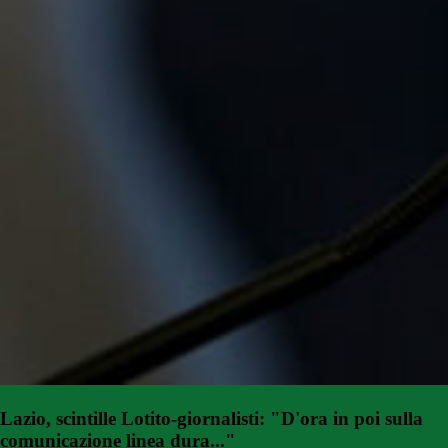
Lazio, scintille Lotito-giornalisti: "D'ora in poi sulla
comunicazione linea dura..."