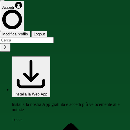
Accedi
Modifica profilo
Logout
Installa la Web App
Installa la nostra App gratuita e accedi più velocemente alle
notizie
Tocca