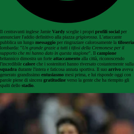
Il centravanti inglese Jamie
Vardy
sceglie i propri
profili social
per
annunciare l'addio definitivo alla piazza
grigiorossa
. L'attaccante
pubblica un lungo
messaggio
per ringraziare calorosamente la
tifoseria
lombarda: "
Un grande grazie a tutti i tifosi della Cremonese per il
supporto che mi hanno dato in questa stagione
". Il
campione
britannico dimostra un forte
attaccamento
alla città, riconoscendo
l'incredibile
calore
che i sostenitori hanno riversato costantemente sulla
squadra
durante l'intera e faticosa annata sportiva. Il suo
arrivo
aveva
generato grandissimo
entusiasmo
mesi prima, e lui risponde oggi con
parole piene di sincera
gratitudine
verso la gente che ha riempito gli
spalti dello
stadio
.