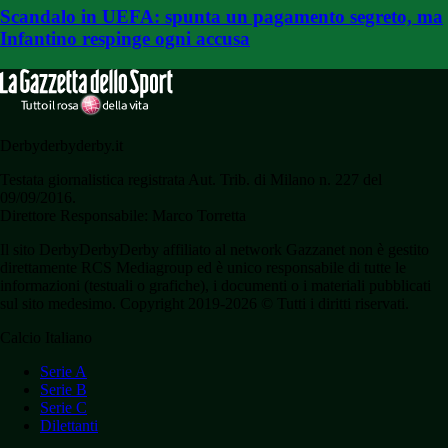
Scandalo in UEFA: spunta un pagamento segreto, ma
Infantino respinge ogni accusa
Derbyderbyderby.it
Testata giornalistica registrata Aut. Trib. di Milano n. 227 del
09/09/2016.
Direttore Responsabile: Marco Torretta
Il sito DerbyDerbyDerby affiliato al network Gazzanet non è gestito
direttamente RCS Mediagroup ed è unico responsabile di tutte le
informazioni (testuali o grafiche), i documenti o i materiali pubblicati
sul sito medesimo. Copyright 2019-2026 © Tutti i diritti riservati.
Calcio Italiano
Serie A
Serie B
Serie C
Dilettanti