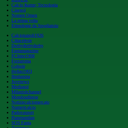
Calcio &amp; Tecnologia
Cinegol
Nomen Omen
La prima volta
Etimologie da Spogliatoio
Calcionapoli1926
Cittaceleste
Derbyderbyderby
Fantamagazine
FCInter1908
Forzaroma
Golssip
Hellas1903
Ilmilanista
Juvenews
Mediagol
Milanistichannel
Mondoudinese
Notiziecalciomercato
Numericalcio
Padovasport
Pianetamilan
SOS Fanta
Toronews