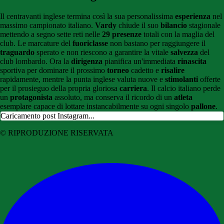
Il centravanti inglese termina così la sua personalissima
esperienza
nel
massimo campionato italiano.
Vardy
chiude il suo
bilancio
stagionale
mettendo a segno sette reti nelle
29 presenze
totali con la maglia del
club. Le marcature del
fuoriclasse
non bastano per raggiungere il
traguardo
sperato e non riescono a garantire la vitale
salvezza
del
club lombardo. Ora la
dirigenza
pianifica un'immediata
rinascita
sportiva per dominare il prossimo
torneo
cadetto e
risalire
rapidamente, mentre la punta inglese valuta nuove e
stimolanti
offerte
per il prosieguo della propria gloriosa
carriera
. Il calcio italiano perde
un
protagonista
assoluto, ma conserva il ricordo di un
atleta
esemplare capace di lottare instancabilmente su ogni singolo
pallone
.
Caricamento post Instagram...
© RIPRODUZIONE RISERVATA