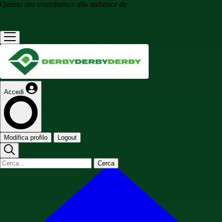
Questo sito contribuisce alla audience de
Accedi
Modifica profilo
Logout
Cerca