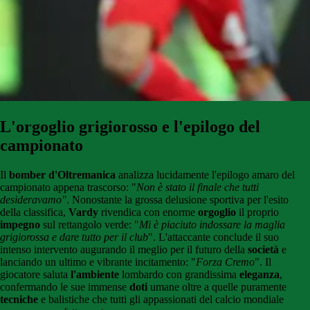
L'orgoglio grigiorosso e l'epilogo del
campionato
Il
bomber
d'Oltremanica
analizza lucidamente l'epilogo amaro del
campionato appena trascorso: "
Non è stato il finale che tutti
desideravamo"
. Nonostante la grossa delusione sportiva per l'esito
della classifica,
Vardy
rivendica con enorme
orgoglio
il proprio
impegno
sul rettangolo verde: "
Mi è piaciuto indossare la maglia
grigiorossa e dare tutto per il club
". L'attaccante conclude il suo
intenso intervento augurando il meglio per il futuro della
società
e
lanciando un ultimo e vibrante incitamento: "
Forza Cremo
". Il
giocatore saluta
l'ambiente
lombardo con grandissima
eleganza
,
confermando le sue immense
doti
umane oltre a quelle puramente
tecniche
e balistiche che tutti gli appassionati del calcio mondiale