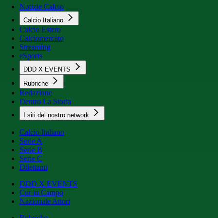
Notizie Calcio
Calcio Italiano
Calcio Estero
Calciomercato
Streaming
eSports
DDD X EVENTS
Rubriche
Redazione
Dentro La Storia
I siti del nostro network
Calcio Italiano
Serie A
Serie B
Serie C
Dilettanti
DDD X EVENTS
Cur in Campo
Nazionale Attori
Rubriche