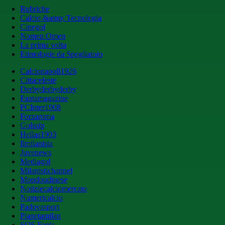
Rubriche
Calcio &amp; Tecnologia
Cinegol
Nomen Omen
La prima volta
Etimologie da Spogliatoio
Calcionapoli1926
Cittaceleste
Derbyderbyderby
Fantamagazine
FCInter1908
Forzaroma
Golssip
Hellas1903
Ilmilanista
Juvenews
Mediagol
Milanistichannel
Mondoudinese
Notiziecalciomercato
Numericalcio
Padovasport
Pianetamilan
SOS Fanta