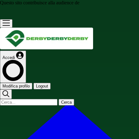
Questo sito contribuisce alla audience de
Accedi
Modifica profilo
Logout
Cerca