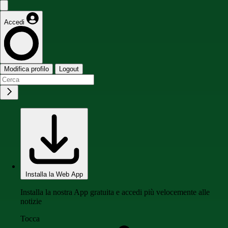
Accedi
Modifica profilo
Logout
Installa la Web App
Installa la nostra App gratuita e accedi più velocemente alle
notizie
Tocca