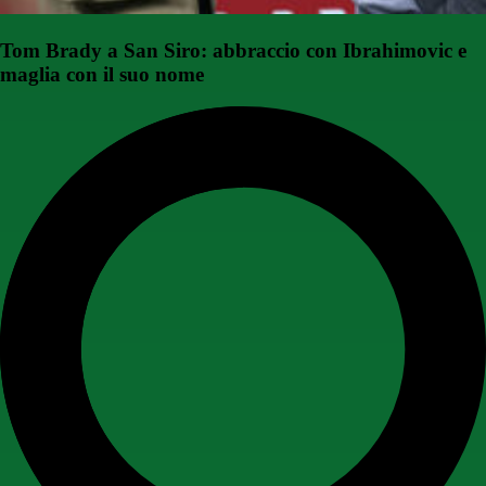
Tom Brady a San Siro: abbraccio con Ibrahimovic e
maglia con il suo nome