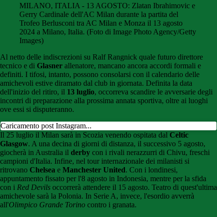
MILANO, ITALIA - 13 AGOSTO: Zlatan Ibrahimovic e
Gerry Cardinale dell'AC Milan durante la partita del
Trofeo Berlusconi tra AC Milan e Monza il 13 agosto
2024 a Milano, Italia. (Foto di Image Photo Agency/Getty
Images)
Al netto delle indiscrezioni su Ralf Rangnick quale futuro direttore
tecnico e di
Glasner
allenatore, mancano ancora accordi formali e
definiti. I tifosi, intanto, possono consolarsi con il calendario delle
amichevoli estive diramato dal club in giornata. Definita la data
dell'inizio del ritiro, il
13 luglio
, occorreva scandire le avversarie degli
incontri di preparazione alla prossima annata sportiva, oltre ai luoghi
ove essi si disputeranno.
Caricamento post Instagram...
Il 25 luglio il Milan sarà in Scozia venendo ospitata dal
Celtic
Glasgow
. A una decina di giorni di distanza, il successivo 5 agosto,
giocherà in Australia il
derby
con i rivali nerazzurri di Chivu, freschi
campioni d'Italia. Infine, nel tour internazionale dei milanisti si
ritrovano
Chelsea
e
Manchester United
. Con i londinesi,
appuntamento fissato per l'8 agosto in Indonesia, mentre per la sfida
con i
Red Devils
occorrerà attendere il 15 agosto. Teatro di quest'ultima
amichevole sarà la Polonia. In Serie A, invece, l'esordio avverrà
all'
Olimpico Grande Torino
contro i granata.