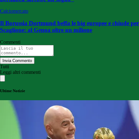
Calciomercato
Il Borussia Dortmund beffa le big europee e chiude per
Scaglione: al Genoa oltre un milione
Commenti
Invia Commento
Tutti
Leggi altri commenti
Ultime Notizie