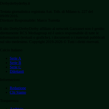
Derbyderbyderby.it
Testata giornalistica registrata Aut. Trib. di Milano n. 227 del
09/09/2016.
Direttore Responsabile: Marco Torretta
Il sito DerbyDerbyDerby affiliato al network Gazzanet non è gestito
direttamente RCS Mediagroup ed è unico responsabile di tutte le
informazioni (testuali o grafiche), i documenti o i materiali pubblicati
sul sito medesimo. Copyright 2019-2026 © Tutti i diritti riservati.
Calcio Italiano
Serie A
Serie B
Serie C
Dilettanti
Informazioni
Redazione
Chi Siamo
Trasparenza
Archivio