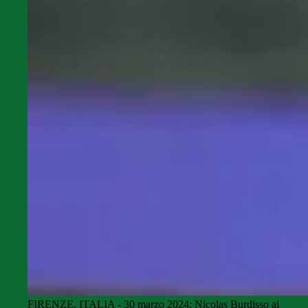
FIRENZE, ITALIA - 30 marzo 2024: Nicolas Burdisso ai