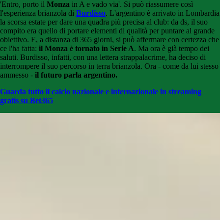
'Entro, porto il
Monza
in A e vado via'. Si può riassumere così
l'esperienza brianzola di
Burdisso
. L'argentino è arrivato in Lombardia
la scorsa estate per dare una quadra più precisa al club: da ds, il suo
compito era quello di portare elementi di qualità per puntare al grande
obiettivo. E, a distanza di 365 giorni, si può affermare con certezza che
ce l'ha fatta:
il Monza è tornato in Serie A
. Ma ora è già tempo dei
saluti. Burdisso, infatti, con una lettera strappalacrime, ha deciso di
interrompere il suo percorso in terra brianzola. Ora - come da lui stesso
ammesso -
il futuro parla argentino.
Guarda tutto il calcio nazionale e internazionale in streaming
gratis su Bet365