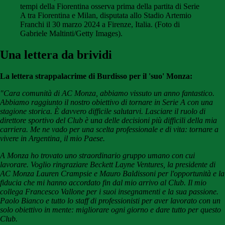
tempi della Fiorentina osserva prima della partita di Serie
A tra Fiorentina e Milan, disputata allo Stadio Artemio
Franchi il 30 marzo 2024 a Firenze, Italia. (Foto di
Gabriele Maltinti/Getty Images).
Una lettera da brividi
La lettera strappalacrime di Burdisso per il 'suo' Monza:
"Cara comunità di AC Monza, abbiamo vissuto un anno fantastico.
Abbiamo raggiunto il nostro obiettivo di tornare in Serie A con una
stagione storica. È davvero difficile salutarvi. Lasciare il ruolo di
direttore sportivo del Club è una delle decisioni più difficili della mia
carriera. Me ne vado per una scelta professionale e di vita: tornare a
vivere in Argentina, il mio Paese.
A Monza ho trovato uno straordinario gruppo umano con cui
lavorare. Voglio ringraziare Beckett Layne Ventures, la presidente di
AC Monza Lauren Crampsie e Mauro Baldissoni per l'opportunità e la
fiducia che mi hanno accordato fin dal mio arrivo al Club. Il mio
collega Francesco Vallone per i suoi insegnamenti e la sua passione.
Paolo Bianco e tutto lo staff di professionisti per aver lavorato con un
solo obiettivo in mente: migliorare ogni giorno e dare tutto per questo
Club.