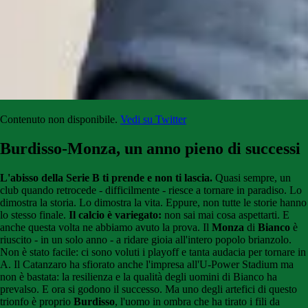
Contenuto non disponibile.
Vedi su Twitter
Burdisso-Monza, un anno pieno di successi
L'abisso della Serie B ti prende e non ti lascia.
Quasi sempre, un
club quando retrocede - difficilmente - riesce a tornare in paradiso. Lo
dimostra la storia. Lo dimostra la vita. Eppure, non tutte le storie hanno
lo stesso finale.
Il calcio è variegato:
non sai mai cosa aspettarti. E
anche questa volta ne abbiamo avuto la prova. Il
Monza
di
Bianco
è
riuscito - in un solo anno - a ridare gioia all'intero popolo brianzolo.
Non è stato facile: ci sono voluti i playoff e tanta audacia per tornare in
A. Il Catanzaro ha sfiorato anche l'impresa all'U-Power Stadium ma
non è bastata: la resilienza e la qualità degli uomini di Bianco ha
prevalso. E ora si godono il successo. Ma uno degli artefici di questo
trionfo è proprio
Burdisso
, l'uomo in ombra che ha tirato i fili da