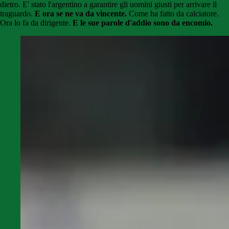
dietro. E' stato l'argentino a garantire gli uomini giusti per arrivare il
traguardo.
E ora se ne va da vincente.
Come ha fatto da calciatore.
Ora lo fa da dirigente.
E le sue parole d'addio sono da encomio.