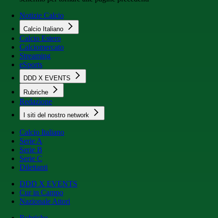
Notizie Calcio
Calcio Italiano
Calcio Estero
Calciomercato
Streaming
eSports
DDD X EVENTS
Rubriche
Redazione
I siti del nostro network
Calcio Italiano
Serie A
Serie B
Serie C
Dilettanti
DDD X EVENTS
Cur in Campo
Nazionale Attori
Rubriche