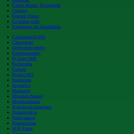
Calcio &amp; Tecnologia
Cinegol
Nomen Omen
La prima volta
Etimologie da Spogliatoio
Calcionapoli1926
Cittaceleste
Derbyderbyderby
Fantamagazine
FCInter1908
Forzaroma
Golssip
Hellas1903
Ilmilanista
Juvenews
Mediagol
Milanistichannel
Mondoudinese
Notiziecalciomercato
Numericalcio
Padovasport
Pianetamilan
SOS Fanta
Toronews