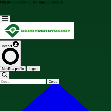
Questo sito contribuisce alla audience de
Accedi
Modifica profilo
Logout
Cerca