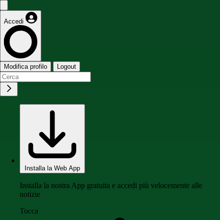
Accedi
Modifica profilo
Logout
Installa la Web App
Installa la nostra App gratuita e accedi più velocemente alle
notizie
Tocca