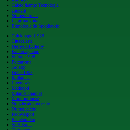
Calcio &amp; Tecnologia
Cinegol
Nomen Omen
La prima volta
Etimologie da Spogliatoio
Calcionapoli1926
Cittaceleste
Derbyderbyderby
Fantamagazine
FCInter1908
Forzaroma
Golssip
Hellas1903
Ilmilanista
Juvenews
Mediagol
Milanistichannel
Mondoudinese
Notiziecalciomercato
Numericalcio
Padovasport
Pianetamilan
SOS Fanta
Toronews