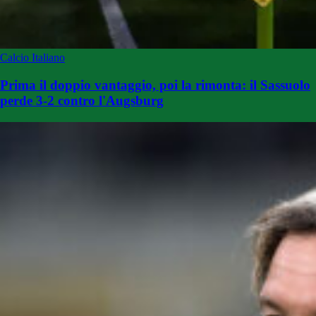
Calcio Italiano
Prima il doppio vantaggio, poi la rimonta: il Sassuolo
perde 3-2 contro l'Augsburg