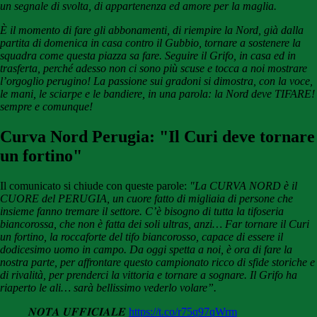
un segnale di svolta, di appartenenza ed amore per la maglia.
È il momento di fare gli abbonamenti, di riempire la Nord, già dalla
partita di domenica in casa contro il Gubbio, tornare a sostenere la
squadra come questa piazza sa fare. Seguire il Grifo, in casa ed in
trasferta, perché adesso non ci sono più scuse e tocca a noi mostrare
l’orgoglio perugino! La passione sui gradoni si dimostra, con la voce,
le mani, le sciarpe e le bandiere, in una parola: la Nord deve TIFARE!
sempre e comunque!
Curva Nord Perugia: "Il Curi deve tornare
un fortino"
Il comunicato si chiude con queste parole:
"La CURVA NORD è il
CUORE del PERUGIA, un cuore fatto di migliaia di persone che
insieme fanno tremare il settore. C’è bisogno di tutta la tifoseria
biancorossa, che non è fatta dei soli ultras, anzi… Far tornare il Curi
un fortino, la roccaforte del tifo biancorosso, capace di essere il
dodicesimo uomo in campo. Da oggi spetta a noi, è ora di fare la
nostra parte, per affrontare questo campionato ricco di sfide storiche e
di rivalità, per prenderci la vittoria e tornare a sognare. Il Grifo ha
riaperto le ali… sarà bellissimo vederlo volare”.
𝑵𝑶𝑻𝑨 𝑼𝑭𝑭𝑰𝑪𝑰𝑨𝑳𝑬
https://t.co/r75q97qWrm