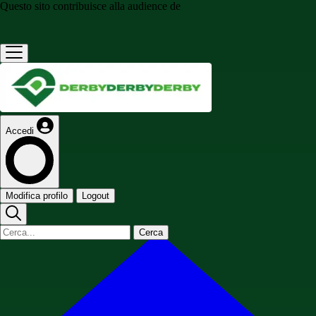
Questo sito contribuisce alla audience de
Accedi
Modifica profilo
Logout
Cerca