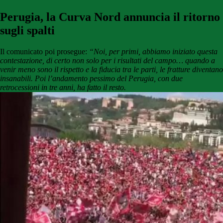
Perugia, la Curva Nord annuncia il ritorno
sugli spalti
Il comunicato poi prosegue:
“Noi, per primi, abbiamo iniziato questa
contestazione, di certo non solo per i risultati del campo… quando a
venir meno sono il rispetto e la fiducia tra le parti, le fratture diventano
insanabili. Poi l’andamento pessimo del Perugia, con due
retrocessioni in tre anni, ha fatto il resto.