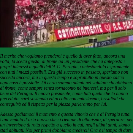
II merito che vogliamo prenderci è quello di aver fatto, ancora una
volta, la scelta giusta, di fronte ad un presidente che ha anteposto i
propri interessi a quelli dell’A.C. Perugia, contestandolo aspramente
con tutti i mezzi possibili. Era già successo in passato, speriamo non
succeda ancora, ma in questo tempo e soprattutto in questo calcio
ogni cosa è possibile. Di certo saremo attenti nel valutare chi abbiamo
di fronte, come sempre senza tornaconto né interessi, ma per il solo
bene del Perugia. Il nuovo presidente, come tutti quelli che lo hanno
preceduto, sarà sostenuto ed accolto con entusiasmo, i risultati che
conseguirà ed il rispetto per la piazza parleranno per lui.
Adesso godiamoci il momento e questa vittoria che è di Perugia tutta.
Una ventata d’aria nuova che ci riempie di ottimismo, di speranze, per
un’inversione di rotta rispetto a quello in cui, negli ultimi anni, siamo
stati abituati. Noi per primi dobbiamo crederci! Ora è il tempo di dare