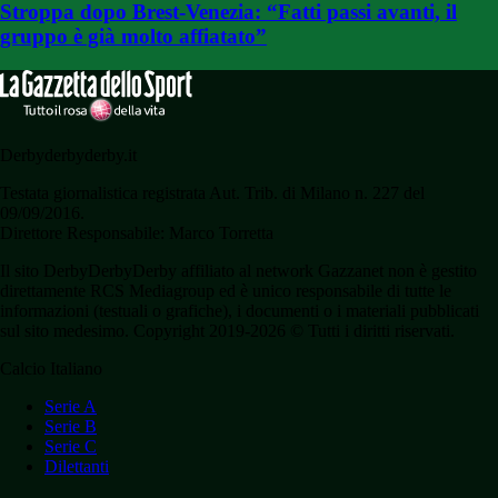
Stroppa dopo Brest-Venezia: “Fatti passi avanti, il
gruppo è già molto affiatato”
Derbyderbyderby.it
Testata giornalistica registrata Aut. Trib. di Milano n. 227 del
09/09/2016.
Direttore Responsabile: Marco Torretta
Il sito DerbyDerbyDerby affiliato al network Gazzanet non è gestito
direttamente RCS Mediagroup ed è unico responsabile di tutte le
informazioni (testuali o grafiche), i documenti o i materiali pubblicati
sul sito medesimo. Copyright 2019-2026 © Tutti i diritti riservati.
Calcio Italiano
Serie A
Serie B
Serie C
Dilettanti