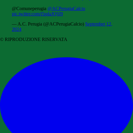
@Comuneperugia
@ACPerugiaCalcio
pic.twitter.com/i5pdaJQSI9
— A.C. Perugia (@ACPerugiaCalcio)
September 12,
2024
© RIPRODUZIONE RISERVATA