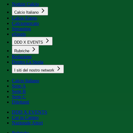
Notizie Calcio
Calcio Italiano
Calcio Estero
Calciomercato
Streaming
eSports
DDD X EVENTS
Rubriche
Redazione
Dentro La Storia
I siti del nostro network
Calcio Italiano
Serie A
Serie B
Serie C
Dilettanti
DDD X EVENTS
Cur in Campo
Nazionale Attori
Rubriche