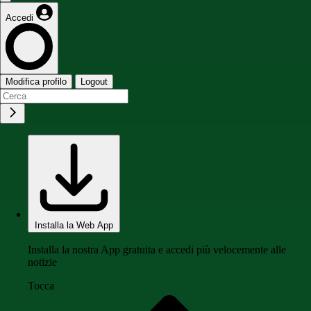
Accedi
Modifica profilo
Logout
Installa la Web App
Installa la nostra App gratuita e accedi più velocemente alle
notizie
Tocca