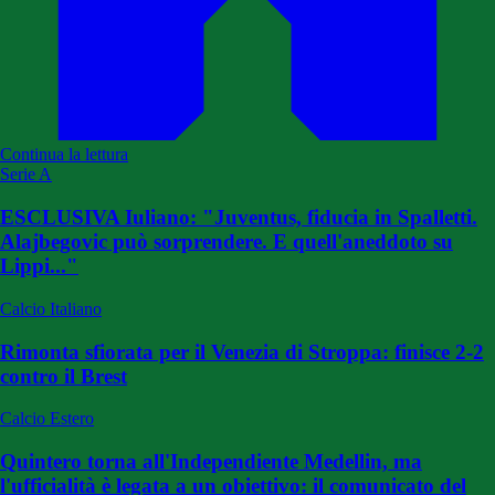
Continua la lettura
Serie A
ESCLUSIVA Iuliano: "Juventus, fiducia in Spalletti.
Alajbegovic può sorprendere. E quell'aneddoto su
Lippi..."
Calcio Italiano
Rimonta sfiorata per il Venezia di Stroppa: finisce 2-2
contro il Brest
Calcio Estero
Quintero torna all'Independiente Medellin, ma
l'ufficialità è legata a un obiettivo: il comunicato del