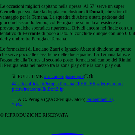
Le occasioni migliori capitano nella ripresa. Al 57’ serve un super
Gemello
per sventare la doppia conclusione di
Donati
, che sfiora il
vantaggio per la Ternana. La squadra di Abate è stata padrona del
gioco nel secondo tempo, col Perugia che si limita a resistere e a
provare qualche sporadica ripartenza. Brividi ancora nel finale con un
tentativo di
Ferrante
di poco a lato. Si conclude dunque con uno 0-0 il
derby umbro tra Perugia e Ternana.
Le formazioni di Luciano Zauri e Ignazio Abate si dividono un punto
che serve poco alle classifiche delle due squadre. La Ternana fallisce
l'aggancio alla Torres al secondo posto, fermata sul campo del Rimini.
Il Perugia resta nel mezzo tra la zona play off e la zona play out.
⌛️| FULL TIME
#forzaperugiasempre
⚪️🔴
@seriecofficial
#PerugiaTernana
#PERTER
#derbyumbro
pic.twitter.com/lIkiBxnZ4p
— A.C. Perugia (@ACPerugiaCalcio)
November 10,
2024
© RIPRODUZIONE RISERVATA