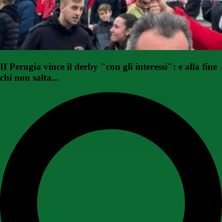
II Perugia vince il derby "con gli interessi": e alla fine
chi non salta...