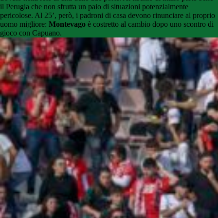
il Perugia che non sfrutta un paio di situazioni potenzialmente
pericolose. Al 25’, però, i padroni di casa devono rinunciare al proprio
uomo migliore:
Montevago
è costretto al cambio dopo uno scontro di
gioco con Capuano.