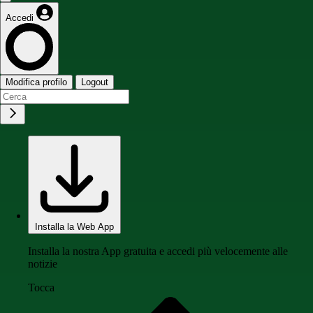
Accedi
Modifica profilo
Logout
Installa la Web App
Installa la nostra App gratuita e accedi più velocemente alle
notizie
Tocca