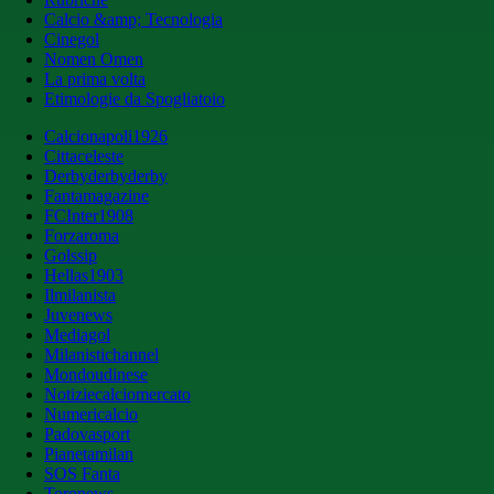
Calcio &amp; Tecnologia
Cinegol
Nomen Omen
La prima volta
Etimologie da Spogliatoio
Calcionapoli1926
Cittaceleste
Derbyderbyderby
Fantamagazine
FCInter1908
Forzaroma
Golssip
Hellas1903
Ilmilanista
Juvenews
Mediagol
Milanistichannel
Mondoudinese
Notiziecalciomercato
Numericalcio
Padovasport
Pianetamilan
SOS Fanta
Toronews