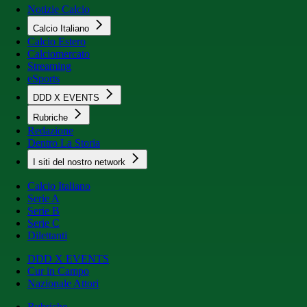
Notizie Calcio
Calcio Italiano
Calcio Estero
Calciomercato
Streaming
eSports
DDD X EVENTS
Rubriche
Redazione
Dentro La Storia
I siti del nostro network
Calcio Italiano
Serie A
Serie B
Serie C
Dilettanti
DDD X EVENTS
Cur in Campo
Nazionale Attori
Rubriche