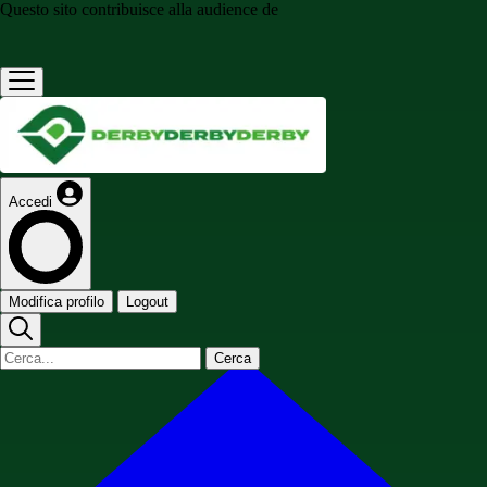
Questo sito contribuisce alla audience de
Accedi
Modifica profilo
Logout
Cerca