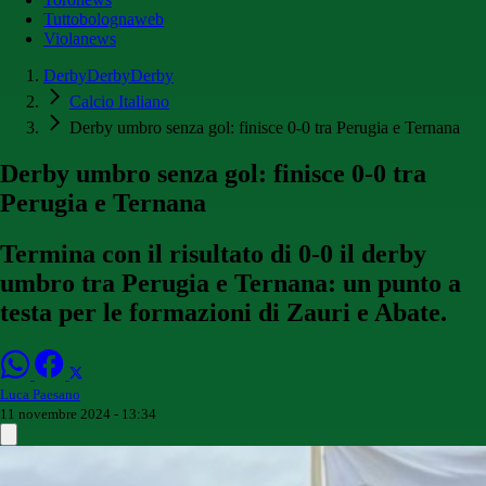
Tuttobolognaweb
Violanews
DerbyDerbyDerby
Calcio Italiano
Derby umbro senza gol: finisce 0-0 tra Perugia e Ternana
Derby umbro senza gol: finisce 0-0 tra
Perugia e Ternana
Termina con il risultato di 0-0 il derby
umbro tra Perugia e Ternana: un punto a
testa per le formazioni di Zauri e Abate.
Luca Paesano
11 novembre 2024 - 13:34