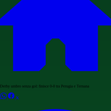
Derby umbro senza gol: finisce 0-0 tra Perugia e Ternana